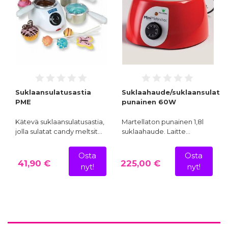
Suklaansulatusastia
Suklaahaude/suklaansulatusl
PME
punainen 60W
Kätevä suklaansulatusastia,
Martellaton punainen 1,8l
jolla sulatat candy meltsit…
suklaahaude. Laitte…
Osta
Osta
41,90 €
225,00 €
nyt!
nyt!