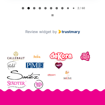
Page 2 of 60
2 / 60
Review widget
by
trustmary