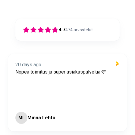
4.7
474
arvostelut
20 days ago
Nopea toimitus ja super asiakaspalvelua 🩷
Minna Lehto
ML