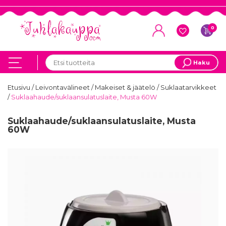
0
Haku
Etusivu
/
Leivontavälineet
/
Makeiset & jäätelö
/
Suklaatarvikkeet
/
Suklaahaude/suklaansulatuslaite, Musta 60W
Suklaahaude/suklaansulatuslaite, Musta
60W