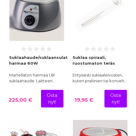
Suklaahaude/suklaansulatuslaite,
Suklaa spiraali,
harmaa 60W
ruostumaton teräs
Martellaton harmaa 1,8l
Erityisesti suklaaleivosten,
suklaahaude. Laitteen…
kuten praliinien tai konveh…
Osta
Osta
225,00 €
19,95 €
nyt!
nyt!