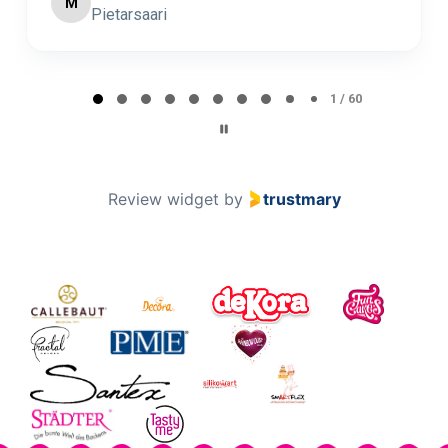
Minna Lehto
ML
Page 2 of 60
2 / 60
Review widget
by
trustmary