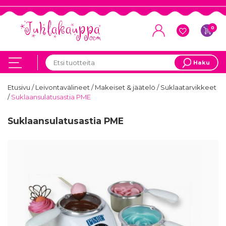
0
Haku
Etusivu
/
Leivontavälineet
/
Makeiset & jäätelö
/
Suklaatarvikkeet
/
Suklaansulatusastia PME
Suklaansulatusastia PME