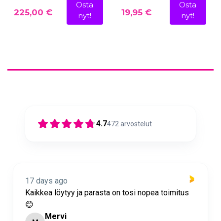
Osta
Osta
225,00 €
19,95 €
nyt!
nyt!
4.7
472
arvostelut
17 days ago
Nopea toimitus ja super asiakaspalvelua 🩷