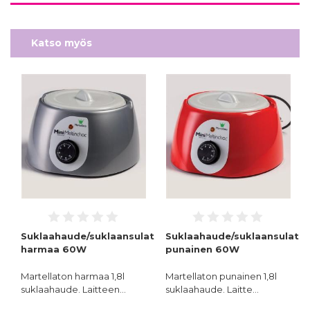
Katso myös
Suklaahaude/suklaansulatuslaite,
Suklaahaude/suklaansulatusl
harmaa 60W
punainen 60W
Martellaton harmaa 1,8l
Martellaton punainen 1,8l
suklaahaude. Laitteen…
suklaahaude. Laitte…