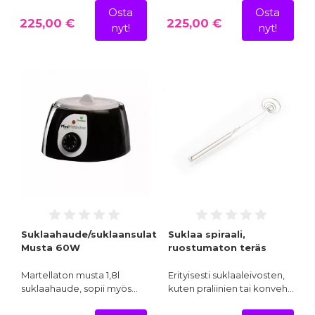
Osta
Osta
225,00 €
225,00 €
nyt!
nyt!
Suklaahaude/suklaansulatuslaite,
Suklaa spiraali,
Musta 60W
ruostumaton teräs
Martellaton musta 1,8l
Erityisesti suklaaleivosten,
suklaahaude, sopii myös…
kuten praliinien tai konveh…