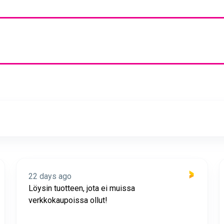
n
Suuri hopeinen
jain
foliopallo P kirjain
(102cm)
7,90 €
1,00 €
n
Suuri hopeinen
ain
foliopallo U kirjain
(102cm)
7,90 €
1,00 €
22 days ago
Löysin tuotteen, jota ei muissa
verkkokaupoissa ollut!