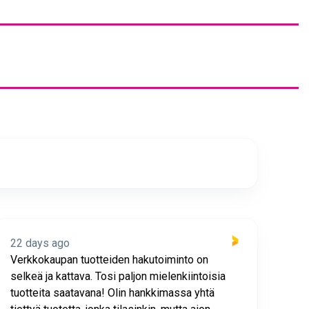
22 days ago
22 
Verkkokaupan tuotteiden hakutoiminto on
Hyv
selkeä ja kattava. Tosi paljon mielenkiintoisia
asia
tuotteita saatavana! Olin hankkimassa yhtä
joho