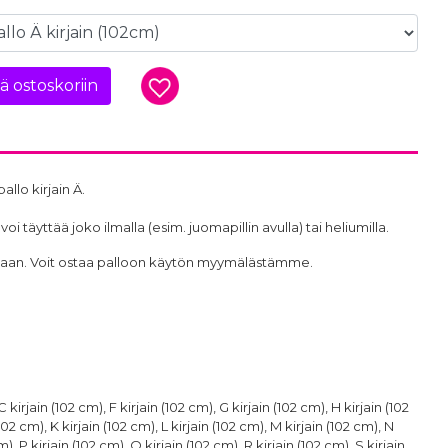
ää ostoskoriin
llo kirjain Ä.
 täyttää joko ilmalla (esim. juomapillin avulla) tai heliumilla.
intaan. Voit ostaa palloon käytön myymälästämme.
 kirjain (102 cm), F kirjain (102 cm), G kirjain (102 cm), H kirjain (102
 (102 cm), K kirjain (102 cm), L kirjain (102 cm), M kirjain (102 cm), N
m), P kirjain (102 cm), Q kirjain (102 cm), R kirjain (102 cm), S kirjain