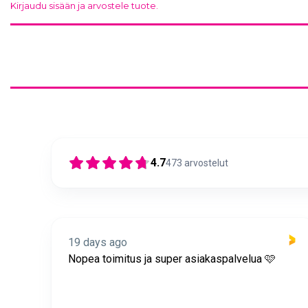
Kirjaudu sisään ja arvostele tuote.
Suuri hopeine
Suuri hopeinen
foliopallo O kir
foliopallo N kirjain
(102cm)
Suuri hopeinen
(102cm)
7,90 €
foliopallo K kirjain
7,90 €
(102cm)
7,90 €
4.7
473
arvostelut
Suuri hopeine
foliopallo T kirj
Suuri hopeinen
(102cm)
foliopallo Q kirjain
7,90 €
Suuri hopeinen
(102cm)
foliopallo R kirjain
7,90 €
1,00 €
(102cm)
19 days ago
7,90 €
1,00 €
itus
Nopea toimitus ja super asiakaspalvelua 🩷