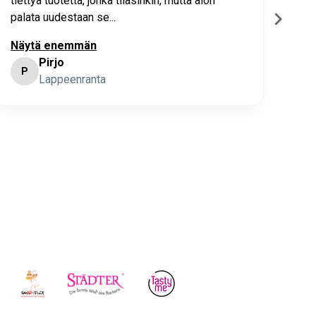
tiettyä tuotetta, jonka tilasinkin, mutta aion
palata uudestaan se...
Näytä enemmän
Pirjo
P
K
Lappeenranta