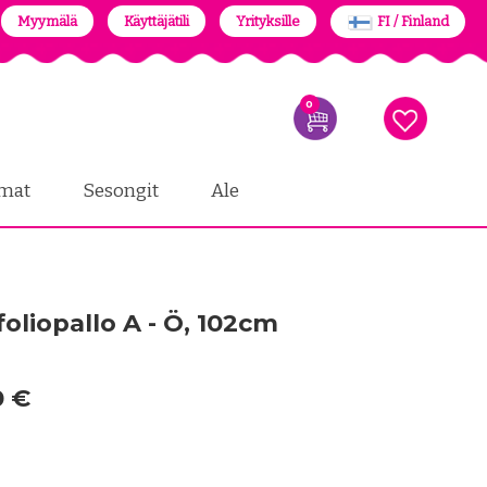
Myymälä
Käyttäjätili
Yrityksille
FI / Finland
0
mat
Sesongit
Ale
oliopallo A - Ö, 102cm
0 €