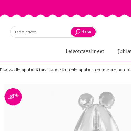
Haku
Leivontavälineet
Juhla
Etusivu
/
Ilmapallot & tarvikkeet
/
Kirjainilmapallot ja numeroilmapallo
-87%