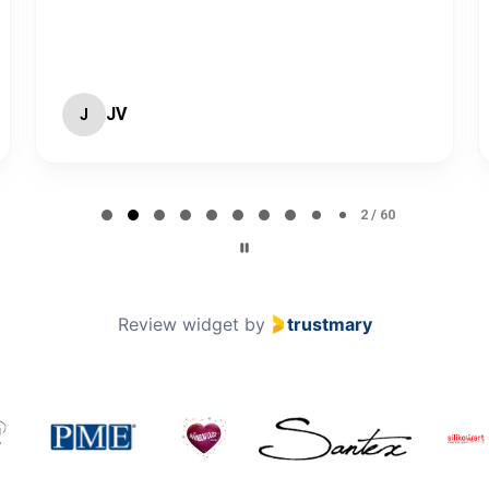
n
jain
Suuri hopeinen
foliopallo Z kirjain
(102cm)
JV
J
7,90 €
1,00 €
2 / 60
Review widget
by
trustmary