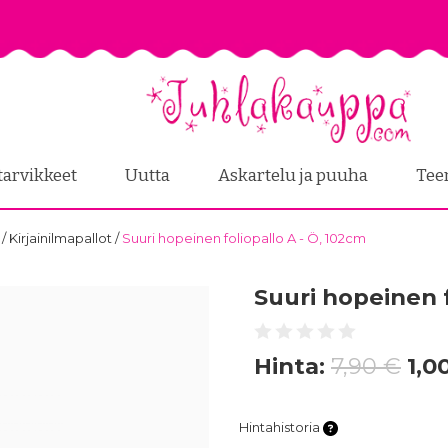
tarvikkeet
Uutta
Askartelu ja puuha
Tee
t
/
Kirjainilmapallot
/
Suuri hopeinen foliopallo A - Ö, 102cm
Suuri hopeinen f
Hinta:
7,90 €
1,0
Hintahistoria