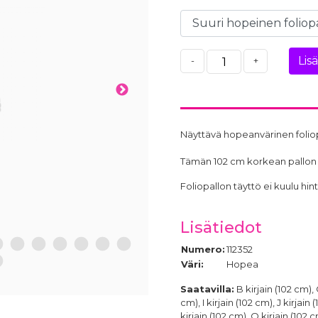
Lis
-
+
Näyttävä hopeanvärinen foliopa
Tämän 102 cm korkean pallon voi
Foliopallon täyttö ei kuulu h
Lisätiedot
4
15
16
17
18
19
20
Numero:
112352
8
Väri:
Hopea
Saatavilla:
B kirjain (102 cm), C
cm), I kirjain (102 cm), J kirjain
kirjain (102 cm), O kirjain (102 c