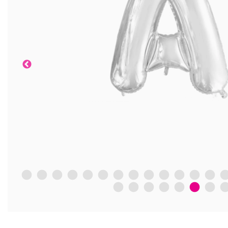
1
2
3
4
5
6
7
8
9
10
11
12
13
1
21
22
23
24
25
26
27
2