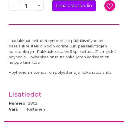
Lisää ostoskoriin
-
+
Laadukkaat keltaiset synteettiset pääsiäishöyhenet
pääsiäiskoristeisiin, kodin koristeluun, pääsiäisvitsojen
koristeeksi ym. Pakkauksessa on 5 kpl keltaisia 21 cm pitkiä
höyheniä. Höyhenissä on rautalanka, joten koristeet on
helppo kiinnittää.
Höyhenien materiaali on polyesteriä ja lisäksi rautalanka.
Lisätiedot
Numero:
12802
Väri:
Keltainen