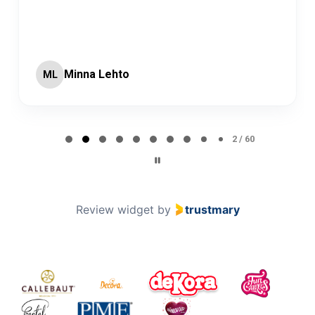
Minna Lehto
ML
Page 2 of 60
2 / 60
Review widget
by
trustmary