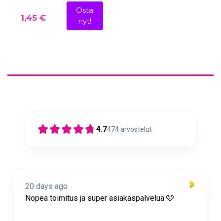
Osta
1,45 €
nyt!
4.7
474
arvostelut
20 days ago
Nopea toimitus ja super asiakaspalvelua 🩷