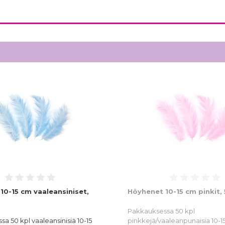
10-15 cm vaaleansiniset,
Höyhenet 10-15 cm pinkit, 
Pakkauksessa 50 kpl
a 50 kpl vaaleansinisiä 10-15
pinkkejä/vaaleanpunaisia 10-1