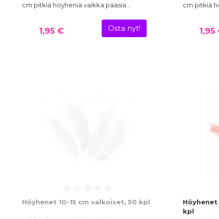
cm pitkiä höyheniä vaikka pääsiä…
cm pitkiä h
Osta nyt!
1,95 €
1,95
Höyhenet 10-15 cm valkoiset, 50 kpl
Höyhenet 
kpl