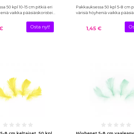
a 50 kpl 10-15 cm pitkiä eri
Pakkauksessa 50 kpl 5-8 cm pi
heniä vaikka pääsiäiskoristei…
värisiä höyheniä vaikka pääsiä
Osta nyt!
Os
 €
1,45 €
5-8 cm keltaiset, 50 kpl
Höyhenet 5-8 cm vaaleanv