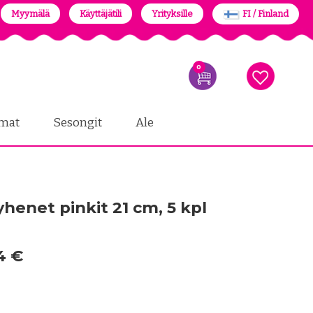
Myymälä
Käyttäjätili
Yrityksille
FI / Finland
0
mat
Sesongit
Ale
henet pinkit 21 cm, 5 kpl
4 €