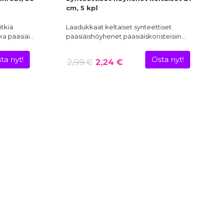
cm, 5 kpl
itkiä
Laadukkaat keltaiset synteettiset
ka pääsiäi…
pääsiäishöyhenet pääsiäiskoristeisiin…
ta nyt!
Osta nyt!
2,99 €
2,24 €