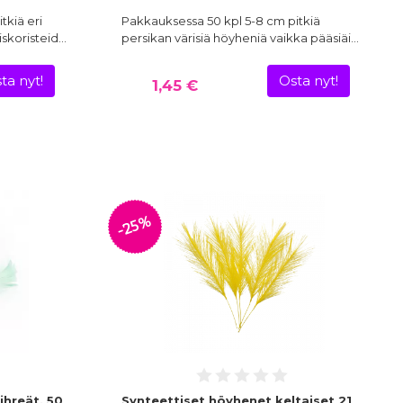
tkiä eri
Pakkauksessa 50 kpl 5-8 cm pitkiä
iskoristeid…
persikan värisiä höyheniä vaikka pääsiäi…
ta nyt!
Osta nyt!
1,45 €
-25%
ihreät, 50
Synteettiset höyhenet keltaiset 21