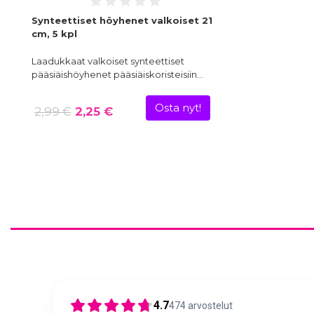
Synteettiset höyhenet valkoiset 21
cm, 5 kpl
Laadukkaat valkoiset synteettiset
pääsiäishöyhenet pääsiäiskoristeisiin…
Osta nyt!
2,99 €
2,25 €
4.7
474
arvostelut