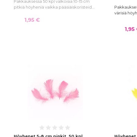
Pakkauksessa 50 kpl valkoisia 10-15 cm
pitkiä höyheniä vaikka pääsiäiskoristeid…
Pakkauksess
värisiä höy
1,95 €
1,95
Höyhenet 5-8 cm pinkit, 50 kpl
Höyhenet 