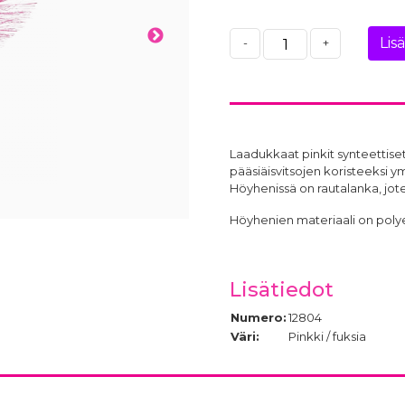
Lis
-
+
Laadukkaat pinkit synteettiset
pääsiäisvitsojen koristeeksi y
Höyhenissä on rautalanka, jote
Höyhenien materiaali on polyes
Lisätiedot
Numero:
12804
Väri:
Pinkki / fuksia