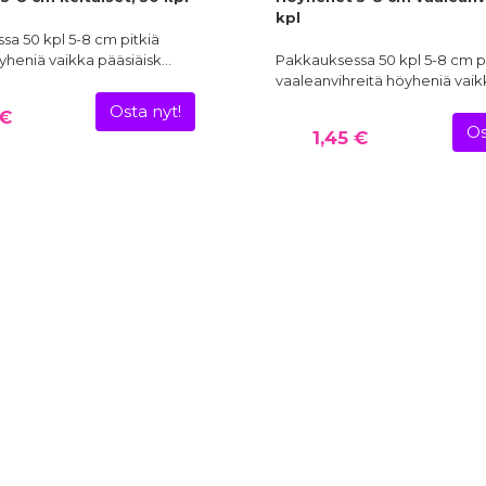
kpl
a 50 kpl 5-8 cm pitkiä
öyheniä vaikka pääsiäisk…
Pakkauksessa 50 kpl 5-8 cm p
vaaleanvihreitä höyheniä vaik
Osta nyt!
 €
Os
1,45 €