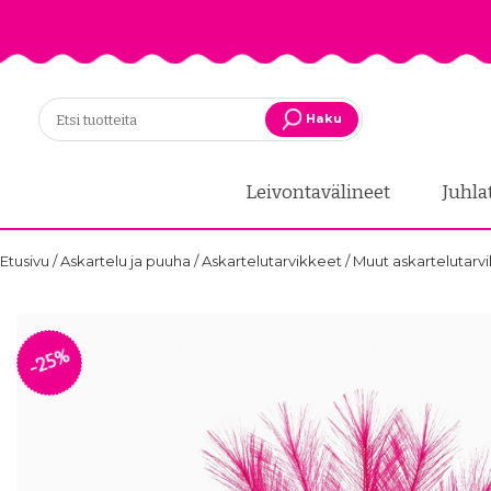
Haku
Leivontavälineet
Juhla
Etusivu
/
Askartelu ja puuha
/
Askartelutarvikkeet
/
Muut askartelutarv
-25%