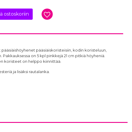
ää ostoskoriin
 pääsiäishöyhenet pääsiäiskoristeisiin, kodin koristeluun,
m. Pakkauksessa on 5 kpl pinkkejä 21 cm pitkiä höyheniä.
n koristeet on helppo kiinnittää.
teriä ja lisäksi rautalanka.