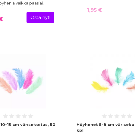
öyheniä vaikka pääsiäi…
1,95 €
Osta nyt!
 €
10-15 cm värisekoitus, 50
Höyhenet 5-8 cm värisekoi
kpl