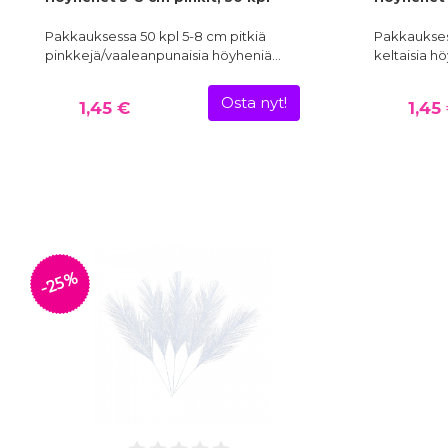
Pakkauksessa 50 kpl 5-8 cm pitkiä
Pakkauksess
pinkkejä/vaaleanpunaisia höyheniä…
keltaisia h
Osta nyt!
1,45 €
1,45
-25%