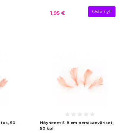
Osta nyt!
1,95 €
tus, 50
Höyhenet 5-8 cm persikanväriset,
50 kpl