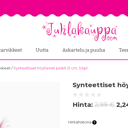
tarvikkeet
Uutta
Askartelu ja puuha
Tee
ikkeet
/
Synteettiset höyhenet pinkit 21 cm, 5 kpl
Synteettiset höy
Hinta:
2,99 €
2,2
Hintahistoria