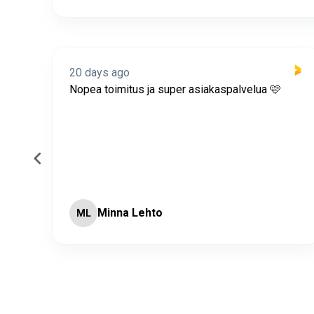
20 days ago
itus
Nopea toimitus ja super asiakaspalvelua 🩷
Minna Lehto
ML
Page 2 of 60