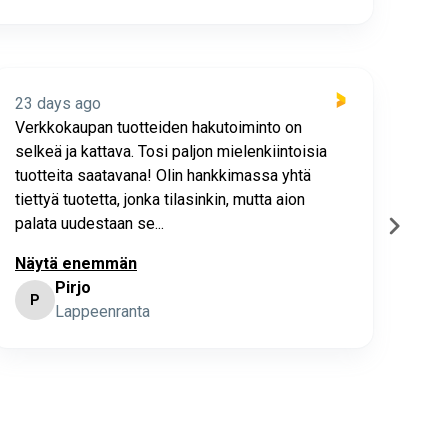
23 days ago
23 
Verkkokaupan tuotteiden hakutoiminto on
Hyv
selkeä ja kattava. Tosi paljon mielenkiintoisia
asia
tuotteita saatavana! Olin hankkimassa yhtä
joho
tiettyä tuotetta, jonka tilasinkin, mutta aion
palata uudestaan se...
Näytä enemmän
Pirjo
P
K
Lappeenranta