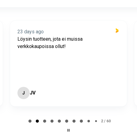
23 days ago
Löysin tuotteen, jota ei muissa
verkkokaupoissa ollut!
JV
J
2 / 60