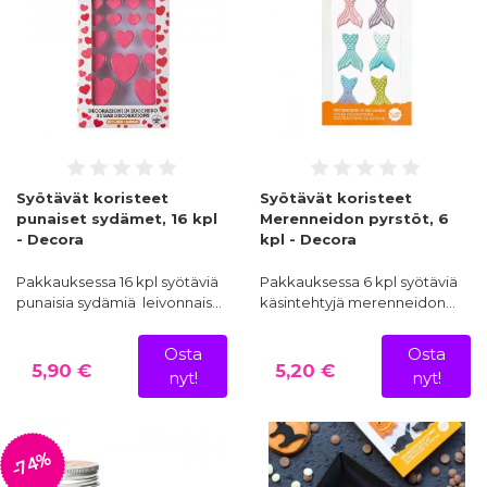
Syötävät koristeet
Syötävät koristeet
punaiset sydämet, 16 kpl
Merenneidon pyrstöt, 6
- Decora
kpl - Decora
Pakkauksessa 16 kpl syötäviä
Pakkauksessa 6 kpl syötäviä
punaisia sydämiä leivonnais…
käsintehtyjä merenneidon…
Osta
Osta
5,90 €
5,20 €
nyt!
nyt!
-74%