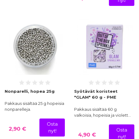
nyt!
Nonparelli, hopea 25g
Syötävät koristeet
"GLAM" 60 g - PME
Pakkaus sisältää 25 g hopeisia
nonparelleja.
Pakkaus sisältää 60 g
valkoisia, hopeisia ja violett…
Osta
2,90 €
Osta
nyt!
4,90 €
nyt!