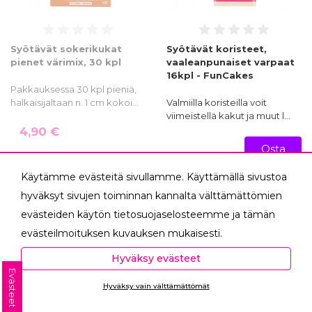
Syötävät sokerikukat
Syötävät koristeet,
pienet värimix, 30 kpl
vaaleanpunaiset varpaat
16kpl - FunCakes
Pakkauksessa 30 kpl pieniä,
halkaisijaltaan n. 1 cm kokoi…
Valmiilla koristeilla voit
viimeistellä kakut ja muut l…
4,90 €
Osta
4,90 €
nyt!
Käytämme evästeitä sivullamme. Käyttämällä sivustoa
hyväksyt sivujen toiminnan kannalta välttämättömien
evästeiden käytön tietosuojaselosteemme ja tämän
evästeilmoituksen kuvauksen mukaisesti.
Hyväksyessäsi analytiikka- ja markkinointievästeet
Hyväksy evästeet
autat meitä mittaamaan ja analysoimaan
Evästeet
Hyväksy vain välttämättömät
verkkosivumme toimintaa ja käyttöä (Analytiikka ja
Ota yhteyttä
tilastot) sekä tarjoamaan sinulle sinua itseäsi