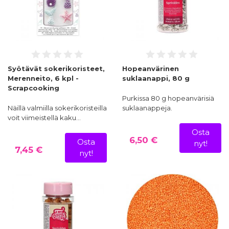
Syötävät sokerikoristeet,
Hopeanvärinen
Merenneito, 6 kpl -
suklaanappi, 80 g
Scrapcooking
Purkissa 80 g hopeanvärisiä
Näillä valmiilla sokerikoristeilla
suklaanappeja.
voit viimeistellä kaku…
Osta
6,50 €
Osta
nyt!
7,45 €
nyt!