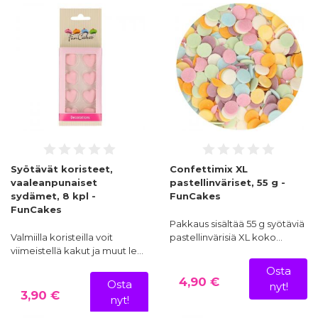
Syötävät koristeet,
Confettimix XL
vaaleanpunaiset
pastellinväriset, 55 g -
sydämet, 8 kpl -
FunCakes
FunCakes
Pakkaus sisältää 55 g syötäviä
Valmiilla koristeilla voit
pastellinvärisiä XL koko…
viimeistellä kakut ja muut le…
Osta
4,90 €
Osta
nyt!
3,90 €
nyt!