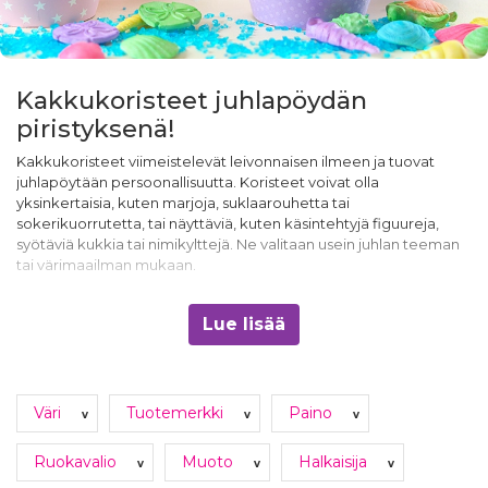
Kakkukoristeet juhlapöydän
piristyksenä!
Kakkukoristeet viimeistelevät leivonnaisen ilmeen ja tuovat
juhlapöytään persoonallisuutta. Koristeet voivat olla
yksinkertaisia, kuten marjoja, suklaarouhetta tai
sokerikuorrutetta, tai näyttäviä, kuten käsintehtyjä figuureja,
syötäviä kukkia tai nimikylttejä. Ne valitaan usein juhlan teeman
tai värimaailman mukaan.
Lue lisää
Väri
Tuotemerkki
Paino
v
v
v
Ruokavalio
Muoto
Halkaisija
v
v
v