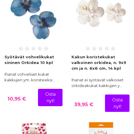
Syötävät vohvelikukat
Kakun koristekukat
sininen Orkidea 10 kpl
valkoinen orkidea, n. 9x9
cm ja n. 6x6 cm, 14 kpl
Ihanat vohveliset kukat
kakkujen ym. koristeeksi…
Ihanat ei syötävät valkoiset
orkideakukat kakkujen y…
Osta
10,95 €
Osta
nyt!
39,95 €
nyt!