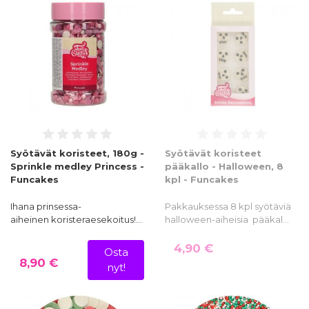
Syötävät koristeet, 180g -
Syötävät koristeet
Sprinkle medley Princess -
pääkallo - Halloween, 8
Funcakes
kpl - Funcakes
Ihana prinsessa-
Pakkauksessa 8 kpl syötäviä
aiheinen koristeraesekoitus!…
halloween-aiheisia pääkal…
4,90 €
Osta
8,90 €
nyt!