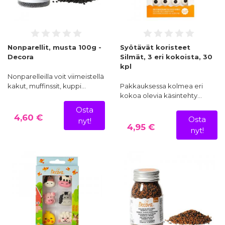
Nonparellit, musta 100g -
Syötävät koristeet
Decora
Silmät, 3 eri kokoista, 30
kpl
Nonparelleilla voit viimeistellä
kakut, muffinssit, kuppi…
Pakkauksessa kolmea eri
kokoa olevia käsintehty…
Osta
4,60 €
Osta
nyt!
4,95 €
nyt!