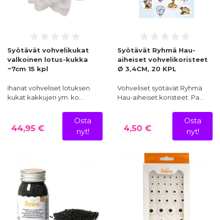
Syötävät vohvelikukat
Syötävät Ryhmä Hau-
valkoinen lotus-kukka
aiheiset vohvelikoristeet
~7cm 15 kpl
Ø 3,4CM, 20 KPL
Ihanat vohveliset lotuksen
Vohveliset syötävät Ryhmä
kukat kakkujen ym. ko…
Hau-aiheiset koristeet. Pa…
Osta
Osta
44,95 €
4,50 €
nyt!
nyt!