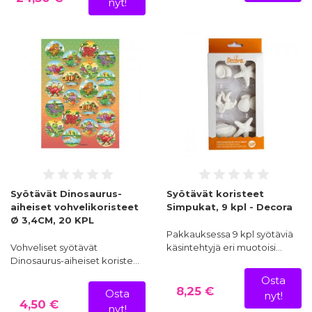
nyt!
Syötävät Dinosaurus-
Syötävät koristeet
aiheiset vohvelikoristeet
Simpukat, 9 kpl - Decora
Ø 3,4CM, 20 KPL
Pakkauksessa 9 kpl syötäviä
Vohveliset syötävät
käsintehtyjä eri muotoisi…
Dinosaurus-aiheiset koriste…
Osta
8,25 €
Osta
nyt!
4,50 €
nyt!