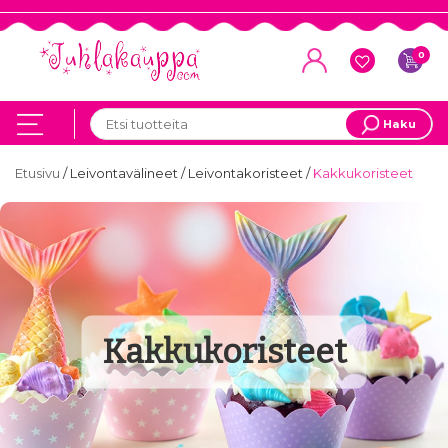
0
Haku
Etusivu
/
Leivontavälineet
/
Leivontakoristeet
/
Kakkukoristeet
Kakkukoristeet