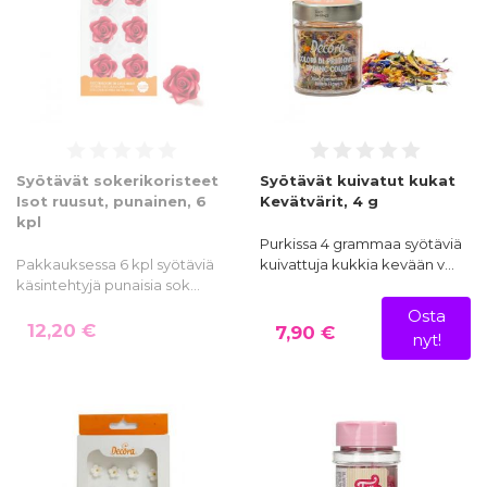
Syötävät sokerikoristeet
Syötävät kuivatut kukat
Isot ruusut, punainen, 6
Kevätvärit, 4 g
kpl
Purkissa 4 grammaa syötäviä
Pakkauksessa 6 kpl syötäviä
kuivattuja kukkia kevään v…
käsintehtyjä punaisia sok…
Osta
12,20 €
7,90 €
nyt!