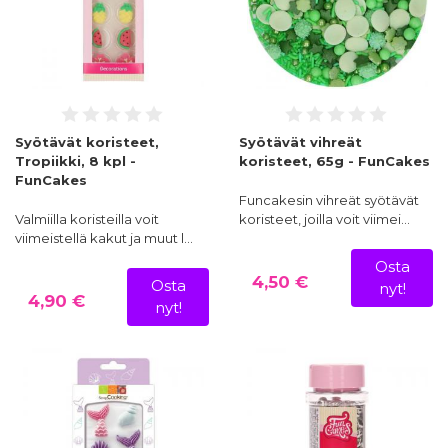
Syötävät koristeet,
Syötävät vihreät
Tropiikki, 8 kpl -
koristeet, 65g - FunCakes
FunCakes
Funcakesin vihreät syötävät
Valmiilla koristeilla voit
koristeet, joilla voit viimei…
viimeistellä kakut ja muut l…
Osta
4,50 €
Osta
nyt!
4,90 €
nyt!