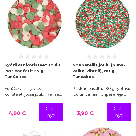
Syötävät koristeet Joulu
Nonparellit joulu (puna-
isot confetit 55 g -
valko-vihreä), 80 g -
FunCakes
Funcakes
FunCakesin syötävät
Pakkaus sisältää 80 g syötäviä
koristeet, jossa joulun värise…
joulun värisiä nonparelleja…
Osta
Osta
4,90 €
3,90 €
nyt!
nyt!