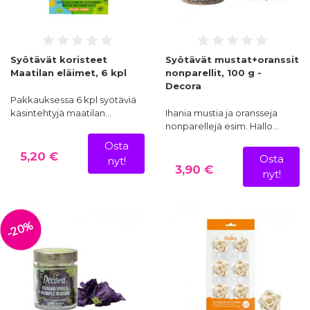
Syötävät koristeet
Syötävät mustat+oranssit
Maatilan eläimet, 6 kpl
nonparellit, 100 g -
Decora
Pakkauksessa 6 kpl syötäviä
käsintehtyjä maatilan…
Ihania mustia ja oransseja
nonparellejä esim. Hallo…
Osta
5,20 €
Osta
nyt!
3,90 €
nyt!
-20%