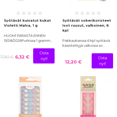
Syötävät kuivatut kukat
Syötävät sokerikoristeet
Violetti Malva, 1 g
Isot ruusut, valkoinen, 6
kpl
HUOM! PARASTA ENNEN
15/08/2026Purkissa 1 gramm…
Pakkauksessa 6 kpl syötäviä
käsintehtyjä valkoisia so…
Osta
7,90 €
6,32 €
Osta
nyt!
12,20 €
nyt!