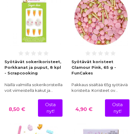
Syötävät sokerikoristeet,
Syötävät koristeet
Porkkanat ja puput, 8 kpl
Glamour Pink, 65 g -
- Scrapcooking
FunCakes
Näillä valmiilla sokerikoristeilla
Pakkaus sisältää 65g syötäviä
voit viimeistellä kakut ja…
koristeita. Koristeet ov…
Osta
Osta
8,50 €
4,90 €
nyt!
nyt!