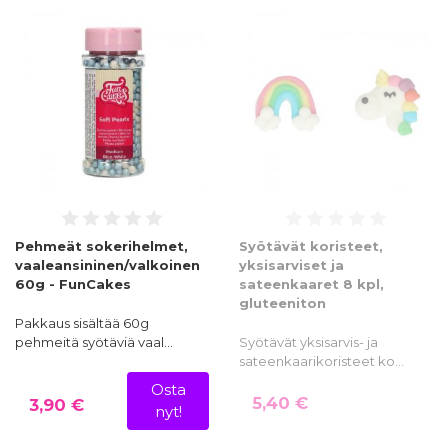
Pehmeät sokerihelmet,
Syötävät koristeet,
vaaleansininen/valkoinen
yksisarviset ja
60g - FunCakes
sateenkaaret 8 kpl,
gluteeniton
Pakkaus sisältää 60g
pehmeitä syötäviä vaal…
Syötävät yksisarvis- ja
sateenkaarikoristeet ko…
Osta
5,40 €
3,90 €
nyt!