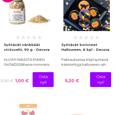
Syötävät värikkäät
Syötävät koristeet
strösselit, 90 g - Decora
Halloween, 6 kpl - Decora
HUOM! PARASTA ENNEN
Pakkauksessa 6 kpl syötäviä
04/08/2026Ihania moniväris…
käsintehtyjä halloween-aih…
Osta
Osta
3,90 €
1,00 €
5,20 €
nyt!
nyt!