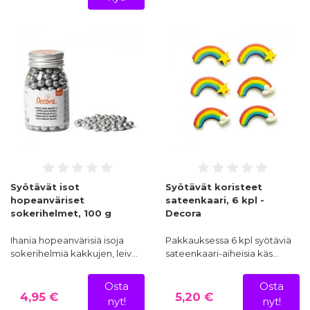
Syötävät isot
Syötävät koristeet
hopeanväriset
sateenkaari, 6 kpl -
sokerihelmet, 100 g
Decora
Ihania hopeanvärisiä isoja
Pakkauksessa 6 kpl syötäviä
sokerihelmiä kakkujen, leiv…
sateenkaari-aiheisia käs…
Osta
Osta
4,95 €
5,20 €
nyt!
nyt!