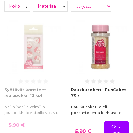
Koko
Materiaali
v
v
Syötävät koristeet
Paukkusokeri - FunCakes,
joulupukki, 12 kpl
70 g
Näillä ihanilla valmiilla
Paukkusokerilla eli
joulupukki-koristeilla voit vii…
poksahtelevilla karkkirake…
5,90 €
Osta
5,90 €