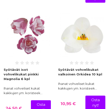
Syötävät isot
Syötävät vohvelikukat
vohvelikukat pinkki
valkoinen Orkidea 10 kpl
Magnolia 6 kpl
Ihanat vohveliset kukat
Ihanat vohveliset kukat
kakkujen ym. koristeek…
kakkujen ym. koristeek…
Osta
10,95 €
Osta
nyt!
24,50 €