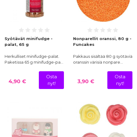
Syötävät minifudge -
Nonparellit oranssi, 80 g -
palat, 65 g
Funcakes
Herkulliset minifudge-palat.
Pakkaus sisältää 80 g syötäviä
Paketissa 65 g minifudge-pa…
oranssin värisiä nonpare…
Osta
Osta
4,90 €
3,90 €
nyt!
nyt!