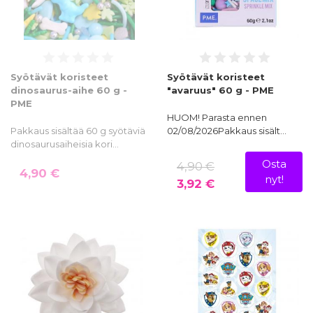
Syötävät koristeet
Syötävät koristeet
dinosaurus-aihe 60 g -
"avaruus" 60 g - PME
PME
HUOM! Parasta ennen
Pakkaus sisältää 60 g syötäviä
02/08/2026Pakkaus sisält…
dinosaurusaiheisia kori…
Osta
4,90 €
4,90 €
nyt!
3,92 €