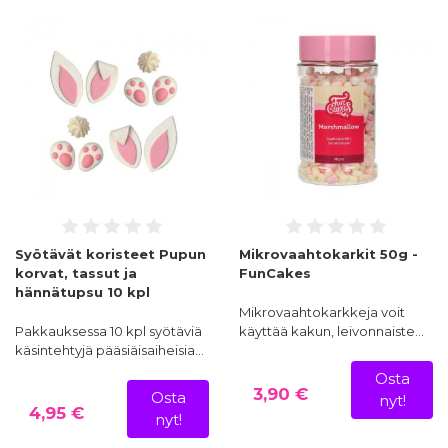
Syötävät koristeet Pupun
Mikrovaahtokarkit 50g -
korvat, tassut ja
FunCakes
hännätupsu 10 kpl
Mikrovaahtokarkkeja voit
Pakkauksessa 10 kpl syötäviä
käyttää kakun, leivonnaiste…
käsintehtyjä pääsiäisaiheisia…
Osta
3,90 €
Osta
nyt!
4,95 €
nyt!