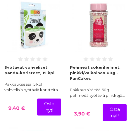
Syötävät vohveliset
Pehmeät sokerihelmet,
panda-koristeet, 15 kpl
pinkki/valkoinen 60g -
FunCakes
Pakkauksessa 15 kpl
vohvelisia syötäviä koristeita…
Pakkaus sisältää 60g
pehmeitä syötäviä pinkkejä…
Osta
9,40 €
Osta
nyt!
3,90 €
nyt!