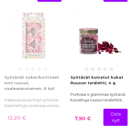
Syötävät sokerikoristeet
Syötävät kuivatut kukat
Isot ruusut,
Ruusun terälehti, 4 g
vaaleanpunainen, 6 kpl
Purkissa 4 grammaa syötäviä
Pakkauksessa 6 kpl syötäviä
kuivattuja ruusun terälehtiä…
käsintehtyjä vaaleanpunaisia…
Osta
12,20 €
7,90 €
nyt!