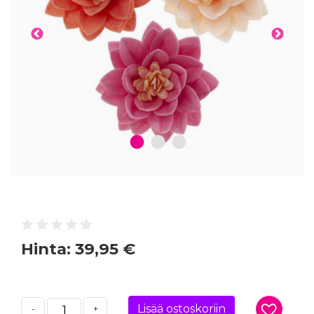
1
2
3
Hinta:
39,95 €
Lisää ostoskoriin
-
+