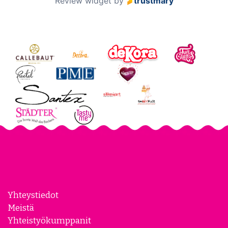
Review widget
by
trustmary
Yhteystiedot
Meistä
Yhteistyökumppanit