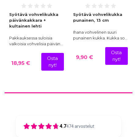
Syötävä vohvelikukka
Syötävä vohvelikukka
päivänkakkara +
punainen, 13 cm
kultainen lehti
Ihana vohvelinen suuri
Pakkauksessa suloisia
punainen kukka. Kukka so…
valkoisia vohvelisia päivän…
Osta
9,90 €
Osta
nyt!
18,95 €
nyt!
4.7
474
arvostelut