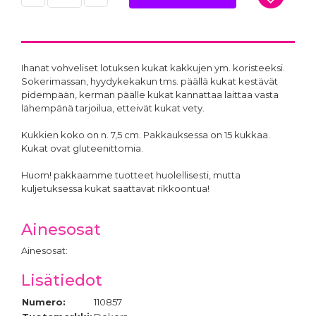
Ihanat vohveliset lotuksen kukat kakkujen ym. koristeeksi.
Sokerimassan, hyydykekakun tms. päällä kukat kestävät
pidempään, kerman päälle kukat kannattaa laittaa vasta
lähempänä tarjoilua, etteivät kukat vety.
Kukkien koko on n. 7,5 cm. Pakkauksessa on 15 kukkaa.
Kukat ovat gluteenittomia.
Huom! pakkaamme tuotteet huolellisesti, mutta
kuljetuksessa kukat saattavat rikkoontua!
Ainesosat
Ainesosat:
Lisätiedot
Numero:
110857