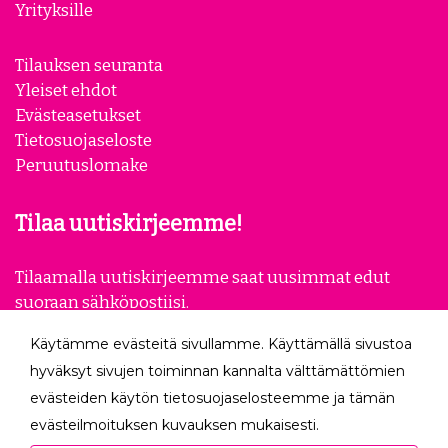
Yrityksille
Tilauksen seuranta
Yleiset ehdot
Evästeasetukset
Tietosuojaseloste
Peruutuslomake
Tilaa uutiskirjeemme!
Tilaamalla uutiskirjeemme saat uusimmat edut
suoraan sähköpostiisi.
Käytämme evästeitä sivullamme. Käyttämällä sivustoa
Tilaa
hyväksyt sivujen toiminnan kannalta välttämättömien
evästeiden käytön tietosuojaselosteemme ja tämän
Seuraa meitä
evästeilmoituksen kuvauksen mukaisesti.