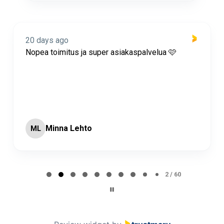
20 days ago
Nopea toimitus ja super asiakaspalvelua 🩷
Minna Lehto
ML
Page 2 of 60
2 / 60