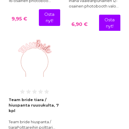
16-osainen photoboo…
Ihana vaaleanpunainen 12-
osainen photobooth valo…
Osta
9,95 €
Osta
nyt!
6,90 €
nyt!
Team bride tiara /
hiuspanta ruusukulta, 7
kpl
Team bride hiuspanta /
tiaraPolttareihin polttari…