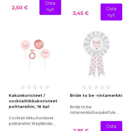
Osta
2,50 €
Osta
nyt!
3,45 €
nyt!
Kakunkoristeet /
Bride to be -rintamerkki
cocktailtikkukoristeet
polttareihin, 16 kpl
Bride to be
rintamerkki/ruusukeTule…
Cocktail-tikku koristeet
polttareihin 16 kplBride…
Osta
2,95 €