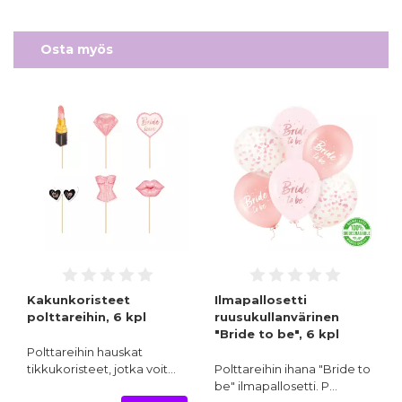
Osta myös
Kakunkoristeet
Ilmapallosetti
polttareihin, 6 kpl
ruusukullanvärinen
"Bride to be", 6 kpl
Polttareihin hauskat
tikkukoristeet, jotka voit…
Polttareihin ihana "Bride to
be" ilmapallosetti. P…