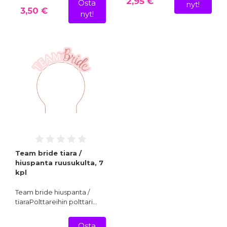
2,95 €
Osta
nyt!
3,50 €
nyt!
Team bride tiara /
hiuspanta ruusukulta, 7
kpl
Team bride hiuspanta /
tiaraPolttareihin polttari…
Osta