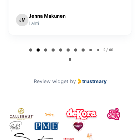
Jenna Makunen
JM
Lahti
Page 2 of 60
2 / 60
Review widget
by
trustmary