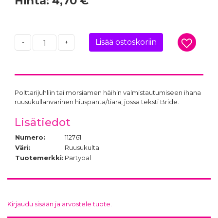
Hinta:
4,70 €
Lisää ostoskoriin
-
+
Polttarijuhliin tai morsiamen häihin valmistautumiseen ihana
ruusukullanvärinen hiuspanta/tiara, jossa teksti Bride.
Lisätiedot
Numero:
112761
Väri:
Ruusukulta
Tuotemerkki:
Partypal
Kirjaudu sisään ja arvostele tuote.