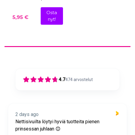
Osta
5,95 €
nyt!
4.7
474
arvostelut
2 days ago
Nettisivuilta löytyi hyviä tuotteita pienen
prinsessan juhlaan 😊