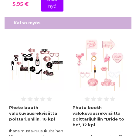
5,95 €
nyt!
Katso myös
Photo booth
Photo booth
valokuvausrekvisiitta
valokuvausrekvisiitta
polttarijuhliin, 16 kpl
polttarijuhliin "Bride to
be", 12 kpl
Ihana musta-ruusukultainen