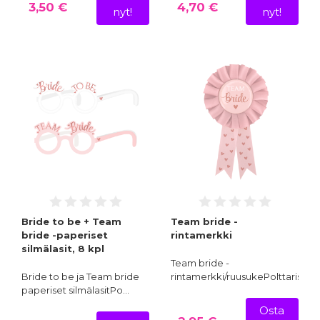
3,50 €
4,70 €
nyt!
nyt!
Bride to be + Team
Team bride -
bride -paperiset
rintamerkki
silmälasit, 8 kpl
Team bride -
Bride to be ja Team bride
rintamerkki/ruusukePolttaris…
paperiset silmälasitPo…
Osta