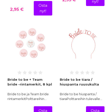
nyt!
Osta
2,95 €
nyt!
Bride to be + Team
Bride to be tiara /
bride -rintamerkit, 8 kpl
hiuspanta ruusukulta
Bride to be ja Team bride
Bride to be hiuspanta /
rintamerkitPolttareihin…
tiaraPolttareihin tulevalle…
Osta
Osta