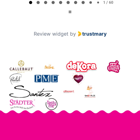
1 / 60
Review widget
by
trustmary