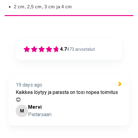
2 cm, 2,5 cm, 3 cm ja 4 cm
4.7
473
arvostelut
19 days ago
Kaikkea löytyy ja parasta on tosi nopea toimitus
😊
Mervi
M
Pietarsaari
Page 1 of 60