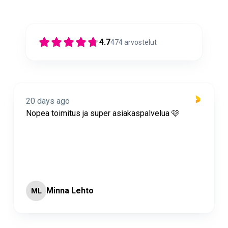
4.7
474
arvostelut
20 days ago
Nopea toimitus ja super asiakaspalvelua 🩷
Minna Lehto
ML
Page 2 of 60