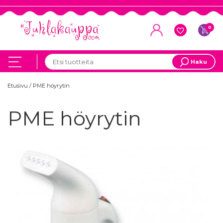
0
Haku
Etusivu
/
PME höyrytin
PME höyrytin