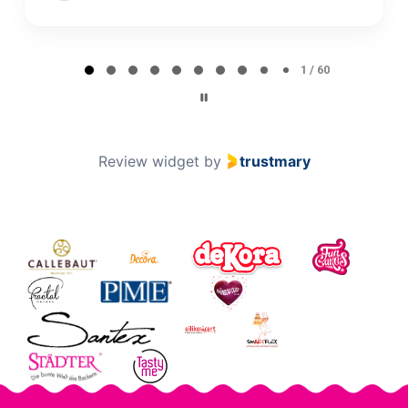
Page 1 of 60
1 / 60
Review widget
by
trustmary