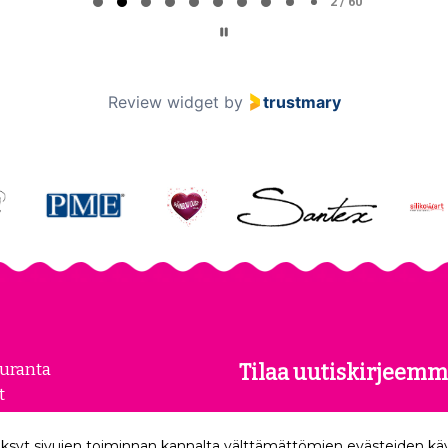
2 / 60
Review widget
by
trustmary
euranta
Tilaa uutiskirjeemm
t
kset
Tilaamalla uutiskirjeemme
loste
ksyt sivujen toiminnan kannalta välttämättömien evästeiden k