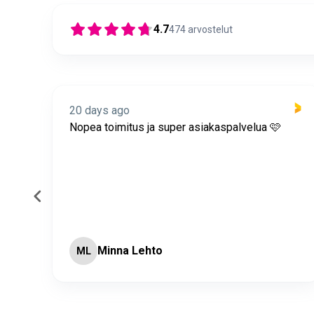
4.7
474
arvostelut
20 days ago
itus
Nopea toimitus ja super asiakaspalvelua 🩷
Minna Lehto
ML
Page 2 of 60