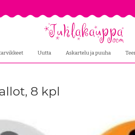
tarvikkeet
Uutta
Askartelu ja puuha
Tee
llot, 8 kpl