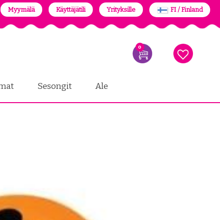
Myymälä
Käyttäjätili
Yrityksille
FI / Finland
0
mat
Sesongit
Ale