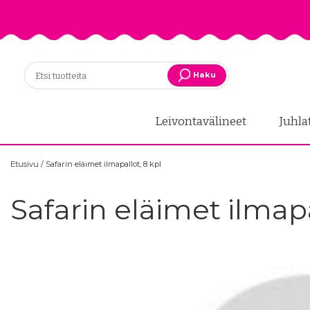
Haku
Leivontavälineet
Juhla
Etusivu
/
Safarin eläimet ilmapallot, 8 kpl
Safarin eläimet ilmapa