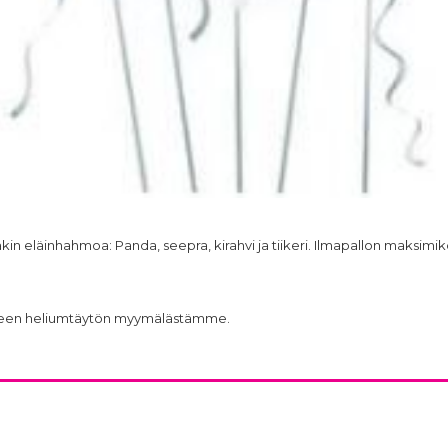
takin eläinhahmoa: Panda, seepra, kirahvi ja tiikeri. Ilmapallon maksim
 erikseen heliumtäytön myymälästämme.