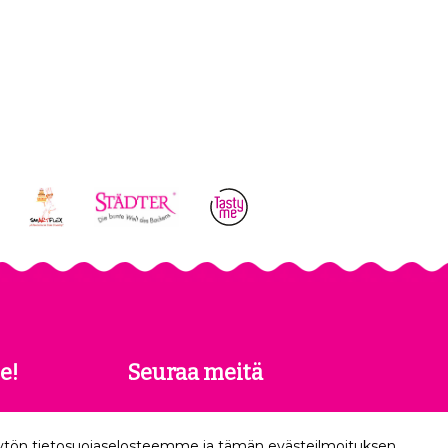
e!
Seuraa meitä
 saat
äytön tietosuojaselosteemme ja tämän evästeilmoituksen