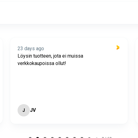
23 days ago
Löysin tuotteen, jota ei muissa
verkkokaupoissa ollut!
JV
J