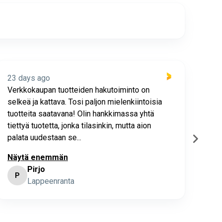
23 days ago
23 
Verkkokaupan tuotteiden hakutoiminto on
Hyv
selkeä ja kattava. Tosi paljon mielenkiintoisia
asia
tuotteita saatavana! Olin hankkimassa yhtä
joho
tiettyä tuotetta, jonka tilasinkin, mutta aion
palata uudestaan se...
Näytä enemmän
Pirjo
P
K
Lappeenranta