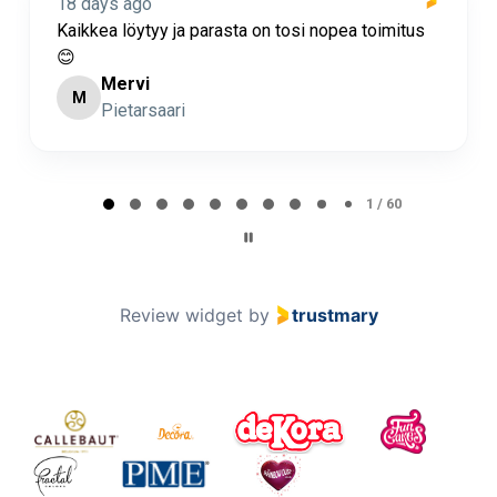
18 days ago
Kaikkea löytyy ja parasta on tosi nopea toimitus
😊
Mervi
M
Pietarsaari
Page 1 of 60
1 / 60
Review widget
by
trustmary