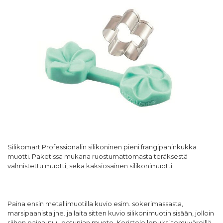
Silikomart Professionalin silikoninen pieni frangipaninkukka
muotti. Paketissa mukana ruostumattomasta teräksestä
valmistettu muotti, sekä kaksiosainen silikonimuotti.
Paina ensin metallimuotilla kuvio esim. sokerimassasta,
marsipaanista jne. ja laita sitten kuvio silikonimuotin sisään, jolloin
siihen painautuu petunian muoto. Koristele lopuksi tomuväreillä,