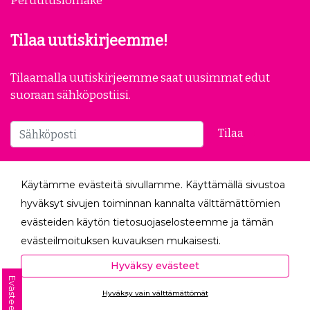
Peruutuslomake
Tilaa uutiskirjeemme!
Tilaamalla uutiskirjeemme saat uusimmat edut
suoraan sähköpostiisi.
Tilaa
Seuraa meitä
Käytämme evästeitä sivullamme. Käyttämällä sivustoa
hyväksyt sivujen toiminnan kannalta välttämättömien
evästeiden käytön tietosuojaselosteemme ja tämän
evästeilmoituksen kuvauksen mukaisesti.
Hyväksyessäsi analytiikka- ja markkinointievästeet
Hyväksy evästeet
autat meitä mittaamaan ja analysoimaan
Evästeet
Hyväksy vain välttämättömät
verkkosivumme toimintaa ja käyttöä (Analytiikka ja
Ota yhteyttä