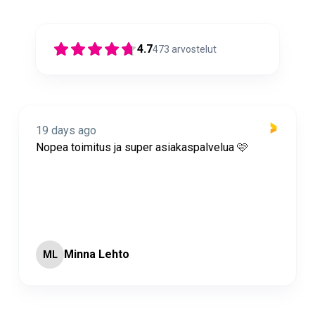
4.7
473
arvostelut
19 days ago
Nopea toimitus ja super asiakaspalvelua 🩷
Minna Lehto
ML
Page 2 of 60