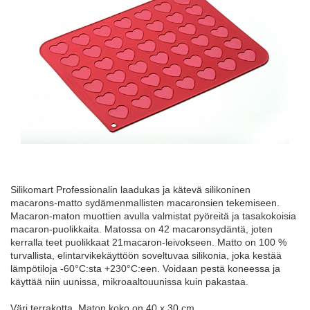
Silikomart Professionalin laadukas ja kätevä silikoninen
macarons-matto sydämenmallisten macaronsien tekemiseen.
Macaron-maton muottien avulla valmistat pyöreitä ja tasakokoisia
macaron-puolikkaita. Matossa on 42 macaronsydäntä, joten
kerralla teet puolikkaat 21macaron-leivokseen. Matto on 100 %
turvallista, elintarvikekäyttöön soveltuvaa silikonia, joka kestää
lämpötiloja -60°C:sta +230°C:een. Voidaan pestä koneessa ja
käyttää niin uunissa, mikroaaltouunissa kuin pakastaa.
Väri terrakotta. Maton koko on 40 x 30 cm.