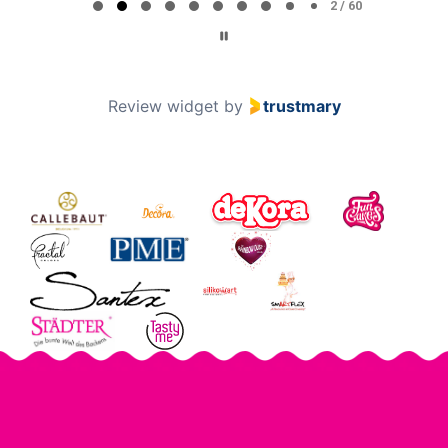
2 / 60
Review widget
by
trustmary