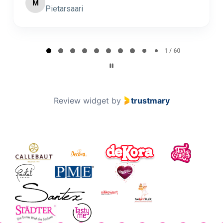
M
Pietarsaari
Page 1 of 60
1 / 60
Review widget
by
trustmary