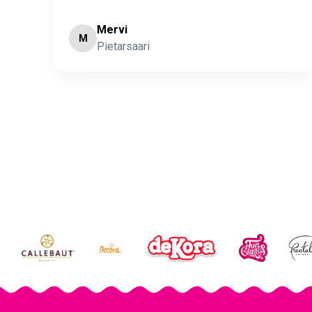
Minna Lehto
ML
Page 2 of 60