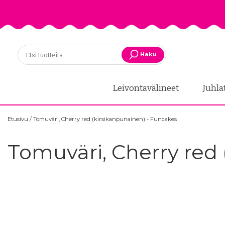
Haku
Leivontavälineet
Juhla
Etusivu
/
Tomuväri, Cherry red (kirsikanpunainen) - Funcakes
Tomuväri, Cherry red