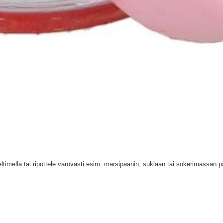
eltimellä tai ripottele varovasti esim. marsipaanin, suklaan tai sokerimassan p