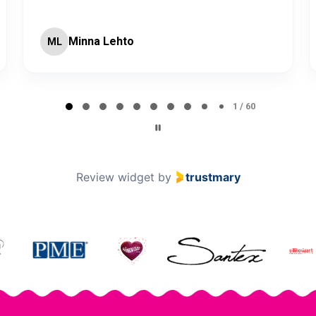
JV
J
2 / 60
Review widget
by
trustmary