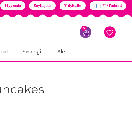
Myymälä
Käyttäjätili
Yrityksille
FI / Finland
0
mat
Sesongit
Ale
Funcakes