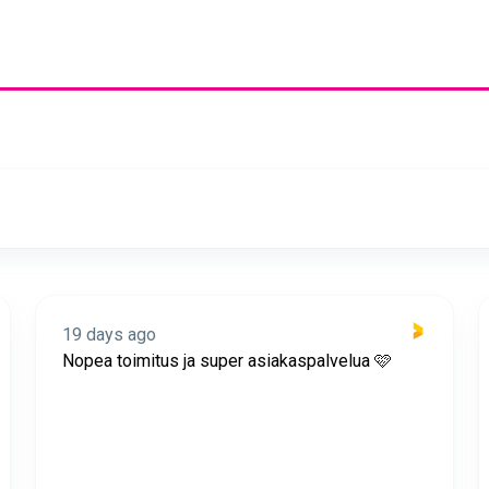
22 days ago
Löysin tuotteen, jota ei muissa
verkkokaupoissa ollut!