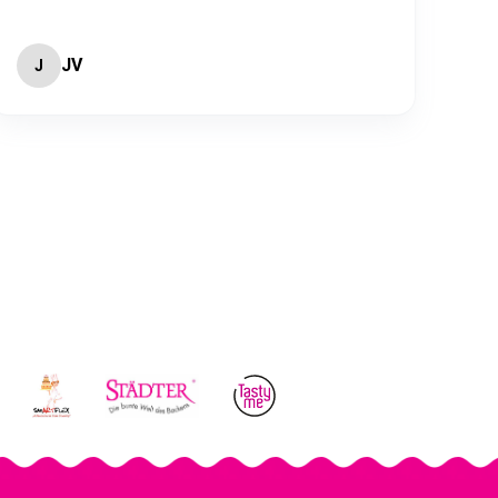
Näytä enemmän
Pirjo
P
K
Lappeenranta