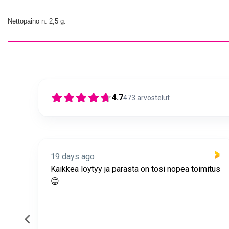
Nettopaino n. 2,5 g.
4.7
473
arvostelut
19 days ago
itus
Nopea toimitus ja super asiakaspalvelua 🩷