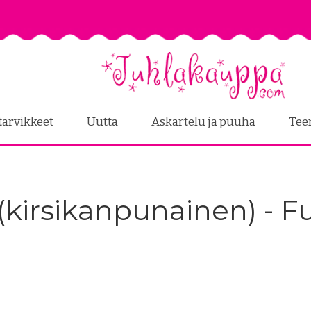
tarvikkeet
Uutta
Askartelu ja puuha
Tee
 (kirsikanpunainen) - 