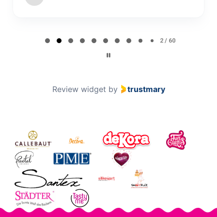
Page 2 of 60
2 / 60
Review widget
by
trustmary