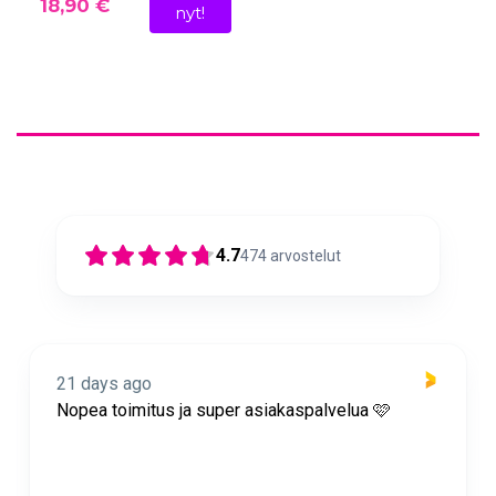
18,90 €
nyt!
4.7
474
arvostelut
21 days ago
Nopea toimitus ja super asiakaspalvelua 🩷