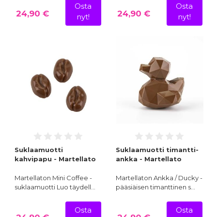
Osta
Osta
24,90 €
24,90 €
nyt!
nyt!
Suklaamuotti
Suklaamuotti timantti-
kahvipapu - Martellato
ankka - Martellato
Martellaton Mini Coffee -
Martellaton Ankka / Ducky -
suklaamuotti Luo täydell…
pääsiäisen timanttinen s…
Osta
Osta