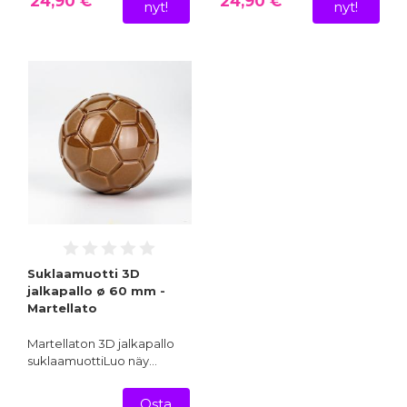
24,90 €
24,90 €
nyt!
nyt!
Suklaamuotti 3D
jalkapallo ø 60 mm -
Martellato
Martellaton 3D jalkapallo
suklaamuottiLuo näy…
Osta