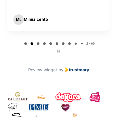
Minna Lehto
ML
Page 2 of 60
2 / 60
Review widget
by
trustmary