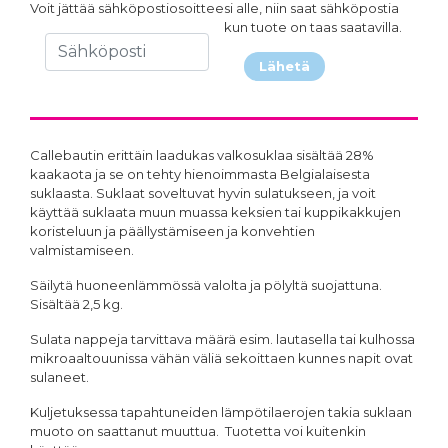
Voit jättää sähköpostiosoitteesi alle, niin saat sähköpostia
kun tuote on taas saatavilla.
Lähetä
Callebautin erittäin laadukas valkosuklaa sisältää 28%
kaakaota ja se on tehty hienoimmasta Belgialaisesta
suklaasta. Suklaat soveltuvat hyvin sulatukseen, ja voit
käyttää suklaata muun muassa keksien tai kuppikakkujen
koristeluun ja päällystämiseen ja konvehtien
valmistamiseen.
Säilytä huoneenlämmössä valolta ja pölyltä suojattuna.
Sisältää 2,5 kg.
Sulata nappeja tarvittava määrä esim. lautasella tai kulhossa
mikroaaltouunissa vähän väliä sekoittaen kunnes napit ovat
sulaneet.
Kuljetuksessa tapahtuneiden lämpötilaerojen takia suklaan
muoto on saattanut muuttua. Tuotetta voi kuitenkin