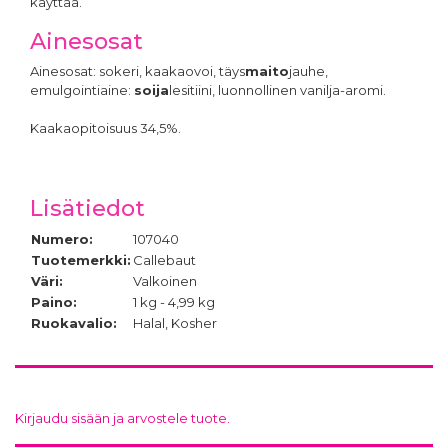
käyttää.
Ainesosat
Ainesosat: sokeri, kaakaovoi, täys
maito
jauhe,
emulgointiaine:
soija
lesitiini, luonnollinen vanilja-aromi.
Kaakaopitoisuus 34,5%.
Lisätiedot
Numero:
107040
Tuotemerkki:
Callebaut
Väri:
Valkoinen
Paino:
1 kg - 4,99 kg
Ruokavalio:
Halal, Kosher
Kirjaudu sisään ja arvostele tuote.