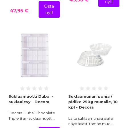
nyt!
Osta
47,95 €
nyt!
Suklaamuotti Dubai -
Suklaamunan pohja /
suklaalevy - Decora
pidike 250g munalle, 10
kpl - Decora
Decora Dubai Chocolate
Triple Bar -suklaamuotti…
Laita suklaamunasi esille
näyttävästi tämän muo…