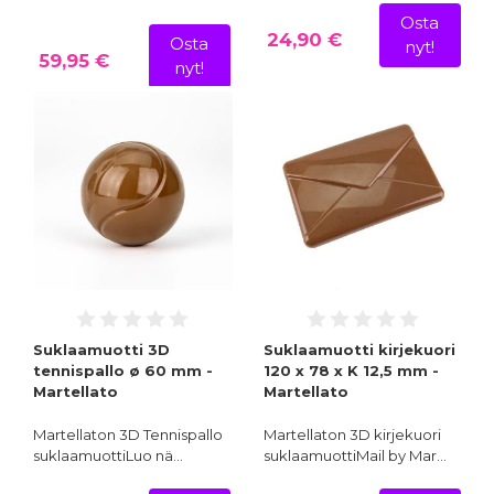
Osta
24,90 €
Osta
nyt!
59,95 €
nyt!
Suklaamuotti 3D
Suklaamuotti kirjekuori
tennispallo ø 60 mm -
120 x 78 x K 12,5 mm -
Martellato
Martellato
Martellaton 3D Tennispallo
Martellaton 3D kirjekuori
suklaamuottiLuo nä…
suklaamuottiMail by Mar…