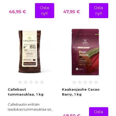
Osta
Osta
46,95 €
47,95 €
nyt!
nyt!
Callebaut
Kaakaojauhe Cacao
tummasuklaa, 1 kg
Barry, 1 kg
Callebautin erittäin
laadukas tummasuklaa sis…
Osta
49,50 €