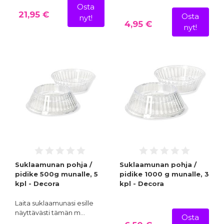
Osta
21,95 €
Osta
nyt!
4,95 €
nyt!
Suklaamunan pohja /
Suklaamunan pohja /
pidike 500g munalle, 5
pidike 1000 g munalle, 3
kpl - Decora
kpl - Decora
Laita suklaamunasi esille
näyttävästi tämän m…
Osta