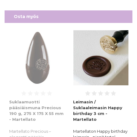
Osta myös
Suklaamuotti
Leimasin /
pääsiäismuna Precious
Suklaaleimasin Happy
190 g, 275 X 175 X 55 mm
birthday 3 cm -
- Martellato
Martellato
Martellato Precious –
Martellaton Happy birthday
elegantti pääsiäis…
leimasin - pieniMartel…