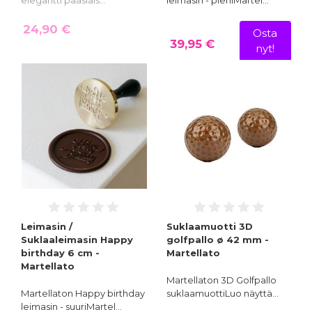
24,90 €
Osta
39,95 €
nyt!
Leimasin /
Suklaamuotti 3D
Suklaaleimasin Happy
golfpallo ø 42 mm -
birthday 6 cm -
Martellato
Martellato
Martellaton 3D Golfpallo
Martellaton Happy birthday
suklaamuottiLuo näyttä…
leimasin - suuriMartel…