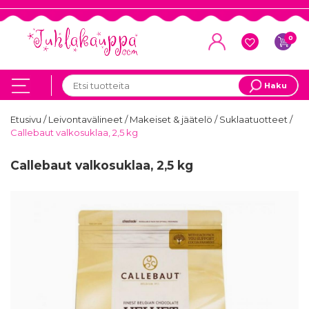
0
Haku
Etusivu
/
Leivontavälineet
/
Makeiset & jäätelö
/
Suklaatuotteet
/
Callebaut valkosuklaa, 2,5 kg
Callebaut valkosuklaa, 2,5 kg