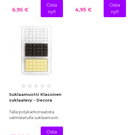
Osta
Osta
6,95 €
4,95 €
nyt!
nyt!
Suklaamuotti Klassinen
suklaalevy - Decora
Tällä polykarbonaatista
valmistetulla suklaamuoti…
Osta