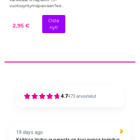
vuotissyntymäpäiväänTee…
Osta
2,95 €
nyt!
4.7
473
arvostelut
19 days ago
 parasta on tosi nopea toimitus
Nopea toimitus ja su