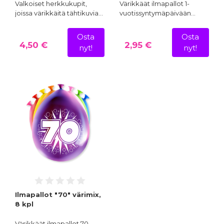
Valkoiset herkkukupit,
Värikkäät ilmapallot 1-
joissa värikkäitä tähtikuvia…
vuotissyntymäpäivään…
Osta
Osta
4,50 €
2,95 €
nyt!
nyt!
Ilmapallot "70" värimix,
8 kpl
Värikkäät ilmapallot 70-