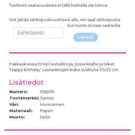
Tuotteen saatavuudesta ei tällä hetkellä ole tietoa.
Voit jättää sähköpostiosoitteesi alle, niin saat sähköpostia
kun tuote on taas saatavilla.
Lähetä
Pakkauksessa 20 kpl lautasliinoja, joissa kirahvi ja teksti
'Happy birthday'. Lautasliinojen koko avattuna 33x33 cm.
Lisätiedot
Numero:
108209
Tuotemerkki:
Santex
Väri:
Monivärinen
Materiaali:
Paperi
Muoto:
Neliö