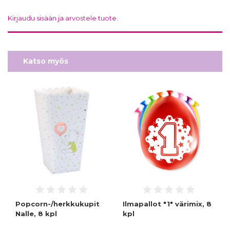
Kirjaudu sisään ja arvostele tuote.
Katso myös
Popcorn-/herkkukupit
Ilmapallot "1" värimix, 8
Nalle, 8 kpl
kpl