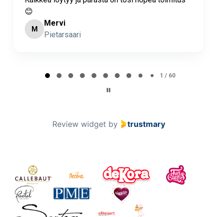
Minna Lehto
ML
Page 2 of 60
2 / 60
Review widget
by
trustmary