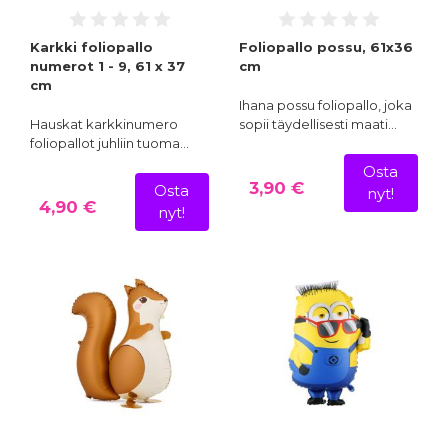
Karkki foliopallo
Foliopallo possu, 61x36
numerot 1 - 9, 61 x 37
cm
cm
Ihana possu foliopallo, joka
Hauskat karkkinumero
sopii täydellisesti maati…
foliopallot juhliin tuoma…
Osta
3,90 €
Osta
nyt!
4,90 €
nyt!