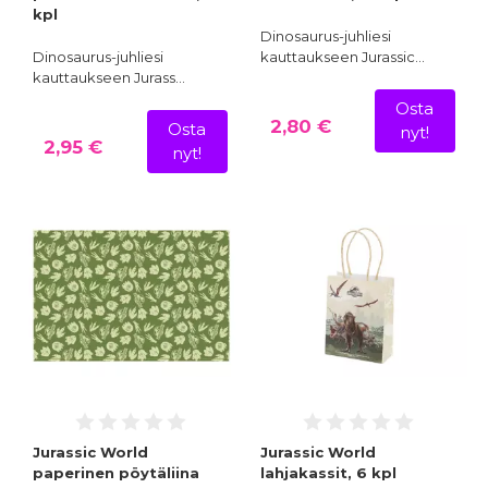
kpl
Dinosaurus-juhliesi
Dinosaurus-juhliesi
kauttaukseen Jurassic…
kauttaukseen Jurass…
Osta
2,80 €
Osta
nyt!
2,95 €
nyt!
Jurassic World
Jurassic World
paperinen pöytäliina
lahjakassit, 6 kpl