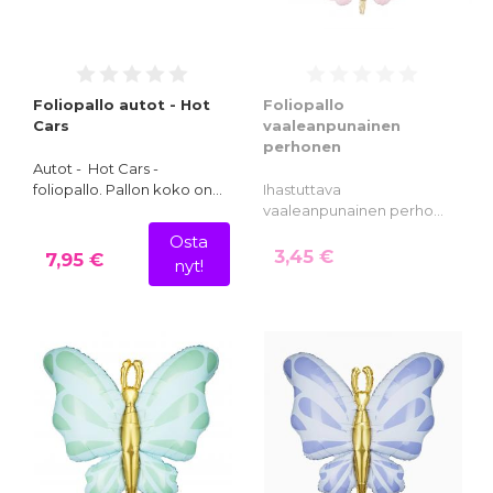
Foliopallo autot - Hot
Foliopallo
Cars
vaaleanpunainen
perhonen
Autot - Hot Cars -
foliopallo. Pallon koko on…
Ihastuttava
vaaleanpunainen perho…
Osta
3,45 €
7,95 €
nyt!