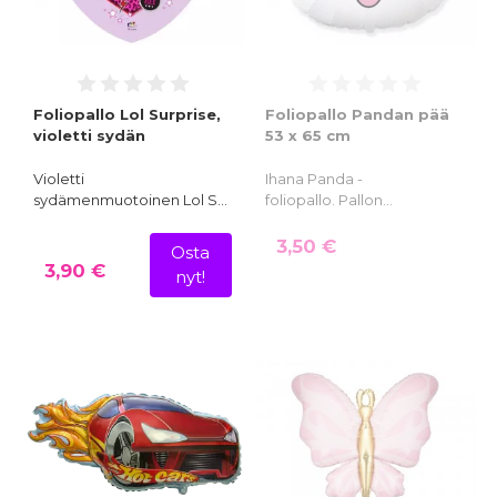
Foliopallo Lol Surprise,
Foliopallo Pandan pää
violetti sydän
53 x 65 cm
Violetti
Ihana Panda -
sydämenmuotoinen Lol S…
foliopallo. Pallon…
3,50 €
Osta
3,90 €
nyt!