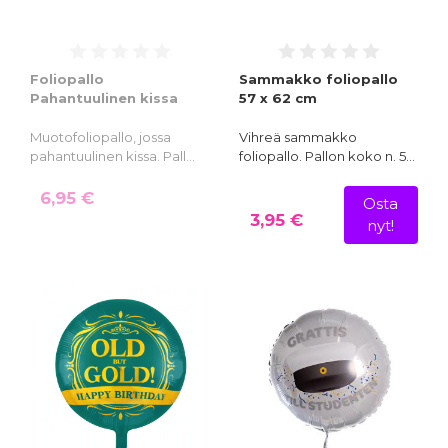
Foliopallo
Sammakko foliopallo
Pahantuulinen kissa
57 x 62 cm
Muotofoliopallo, jossa
Vihreä sammakko
pahantuulinen kissa. Pall…
foliopallo. Pallon koko n. 5…
6,95 €
Osta
3,95 €
nyt!