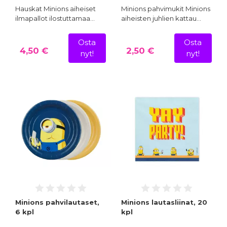
Hauskat Minions aiheiset
Minions pahvimukit Minions
ilmapallot ilostuttamaa…
aiheisten juhlien kattau…
Osta
Osta
4,50 €
2,50 €
nyt!
nyt!
Minions pahvilautaset,
Minions lautasliinat, 20
6 kpl
kpl