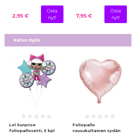
Osta
Osta
2,95 €
7,95 €
nyt!
nyt!
Katso myös
Lol Surprise
Foliopallo
foliopallosetti, 5 kpl
ruusukultainen sydän