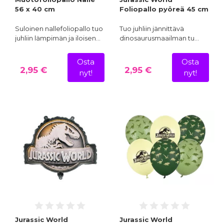
56 x 40 cm
Foliopallo pyöreä 45 cm
Suloinen nallefoliopallo tuo
Tuo juhliin jännittävä
juhliin lämpimän ja iloisen…
dinosaurusmaailman tu…
Osta
Osta
2,95 €
2,95 €
nyt!
nyt!
Jurassic World
Jurassic World