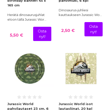
birthday banneri 45 x
pahvimuki, 6 kpl
165 cm
Dinosaurus-juhliesi
Herätä dinosaurusjuhlat
kauttaukseen Jurassic Wo…
eloon tällä Jurassic Wor…
Osta
2,50 €
Osta
nyt!
5,50 €
nyt!
Jurassic World
Jurassic World isot
pahvilautaset 23 cm, 6
lautasliinat, 20 kpl