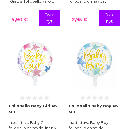
"Grattis" foliopallo vaikk…
foliopallo on näyttäv…
Osta
Osta
4,90 €
2,95 €
nyt!
nyt!
Foliopallo Baby Girl 46
Foliopallo Baby Boy 46
cm
cm
Ihastuttava Baby Girl -
Ihastuttava Baby Boy -
foliopallo on täydellinen v…
foliopallo on täydel…