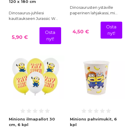
120 x 180 cm
Dinosaurusten ystäville
Dinosaurus-juhliesi
paperinen lahjakassi, mi…
kauttaukseen Jurassic W…
Osta
4,50 €
Osta
nyt!
5,90 €
nyt!
Minions ilmapallot 30
Minions pahvimukit, 6
cm, 6 kpl
kpl