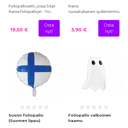
Foliopallosetti, jossa 5 kpl
Ihana
ihania foliopalloja! - 1 to…
ruusukultainen sydämenmuotoin
Osta
Osta
19,50 €
3,90 €
nyt!
nyt!
Suomi foliopallo
Foliopallo valkoinen
(Suomen lippu)
haamu