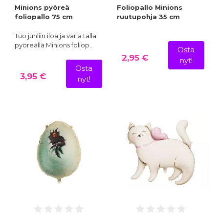
Minions pyöreä
Foliopallo Minions
foliopallo 75 cm
ruutupohja 35 cm
Tuo juhliin iloa ja väriä tällä
pyöreällä Minions foliop…
Osta
2,95 €
nyt!
Osta
3,95 €
nyt!