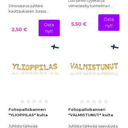
Luo juhliin tyylikäs ja
Dinosaurus-juhliesi
viimeistelty tunnelma t…
kauttaukseen Jurass…
Osta
5,50 €
Osta
nyt!
2,50 €
nyt!
Foliopallobanneri
Foliopallobanneri
"YLIOPPILAS" kulta
"VALMISTUNUT" kulta
Juhlista tärkeää
Juhlista tärkeää saavutusta