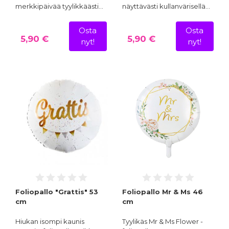
merkkipäivää tyylikkäästi…
näyttävästi kullanvärisellä…
Osta
Osta
5,90 €
5,90 €
nyt!
nyt!
Foliopallo "Grattis" 53
Foliopallo Mr & Ms 46
cm
cm
Hiukan isompi kaunis
Tyylikäs Mr & Ms Flower -