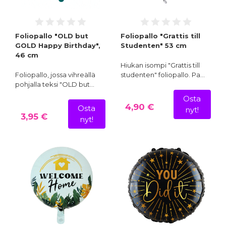
Foliopallo "OLD but
Foliopallo "Grattis till
GOLD Happy Birthday",
Studenten" 53 cm
46 cm
Hiukan isompi "Grattis till
Foliopallo, jossa vihreällä
studenten" foliopallo. Pa…
pohjalla teksi "OLD but…
Osta
4,90 €
Osta
nyt!
3,95 €
nyt!