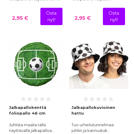
Osta
Osta
2,95 €
2,95 €
nyt!
nyt!
Jalkapallokenttä
Jalkapallokuvioinen
foliopallo 46 cm
hattu
Juhlista maalia tällä
Tuo urheilutunnelmaa
näyttävällä jalkapalloa…
juhliin ja kannustuk…