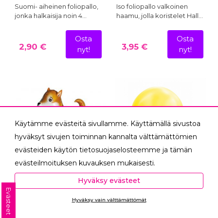
Suomi- aiheinen foliopallo,
Iso foliopallo valkoinen
jonka halkaisija noin 4…
haamu, jolla koristelet Hall…
Osta
Osta
2,90 €
3,95 €
nyt!
nyt!
Käytämme evästeitä sivullamme. Käyttämällä sivustoa
hyväksyt sivujen toiminnan kannalta välttämättömien
evästeiden käytön tietosuojaselosteemme ja tämän
evästeilmoituksen kuvauksen mukaisesti.
Hyväksyessäsi analytiikka- ja markkinointievästeet
Hyväksy evästeet
autat meitä mittaamaan ja analysoimaan
Evästeet
Koira Shiba-Inu
Ilmapallo hymynaama, 8
Hyväksy vain välttämättömät
kävelevä foliopallo
kpl
verkkosivumme toimintaa ja käyttöä (Analytiikka ja
Ota yhteyttä
tilastot) sekä tarjoamaan sinulle sinua itseäsi