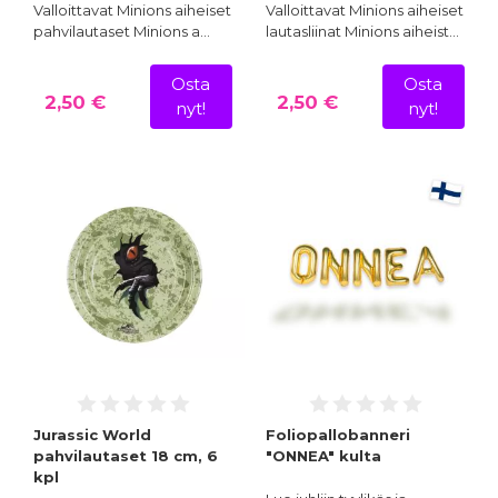
Valloittavat Minions aiheiset
Valloittavat Minions aiheiset
pahvilautaset Minions a…
lautasliinat Minions aiheist…
Osta
Osta
2,50 €
2,50 €
nyt!
nyt!
Jurassic World
Foliopallobanneri
pahvilautaset 18 cm, 6
"ONNEA" kulta
kpl