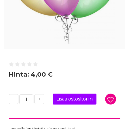
Hinta:
4,00 €
Lisää ostoskoriin
-
+
Ilmapallojen täyttö vain myymälässä!