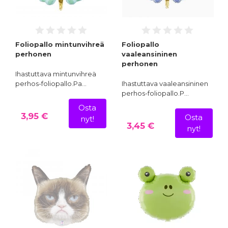
Foliopallo mintunvihreä
Foliopallo
perhonen
vaaleansininen
perhonen
Ihastuttava mintunvihreä
perhos-foliopallo.Pa…
Ihastuttava vaaleansininen
perhos-foliopallo.P…
Osta
3,95 €
Osta
nyt!
3,45 €
nyt!