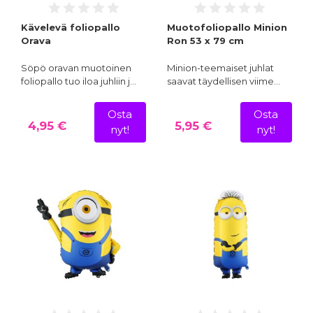
Kävelevä foliopallo
Muotofoliopallo Minion
Orava
Ron 53 x 79 cm
Söpö oravan muotoinen
Minion-teemaiset juhlat
foliopallo tuo iloa juhliin j…
saavat täydellisen viime…
Osta
Osta
4,95 €
5,95 €
nyt!
nyt!