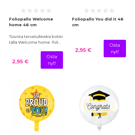
Foliopallo Welcome
Foliopallo You did it 46
home 46 cm
cm
Toivota tervetulleeksi kotiin
tällä Welcome home -foli…
Osta
2,95 €
nyt!
Osta
2,95 €
nyt!