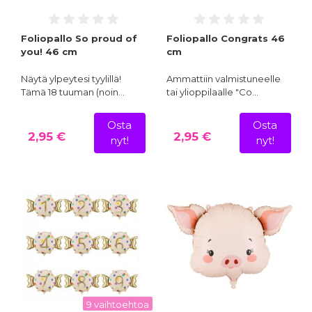
Foliopallo So proud of
Foliopallo Congrats 46
you! 46 cm
cm
Näytä ylpeytesi tyylillä!
Ammattiin valmistuneelle
Tämä 18 tuuman (noin…
tai ylioppilaalle "Co…
Osta
Osta
2,95 €
2,95 €
nyt!
nyt!
9 vaihtoehtoa