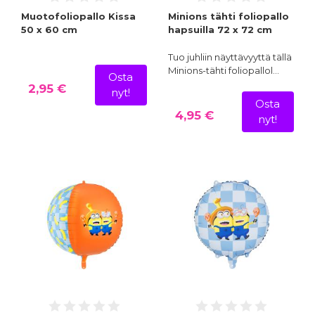
Muotofoliopallo Kissa
Minions tähti foliopallo
50 x 60 cm
hapsuilla 72 x 72 cm
Tuo juhliin näyttävyyttä tällä
Minions-tähti foliopallol…
Osta
2,95 €
nyt!
Osta
4,95 €
nyt!