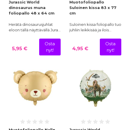
Jurassic World
Muotofoliopallo
dinosaurus muna
Suloinen kissa 83 x 77
foliopallo 48 x 64 cm
cm
Herätä dinosaurusjuhlat
Suloinen kissa foliopallo tuo
eloon tällä näyttävällä Jura…
juhliin leikkisää ja ilois…
Osta
Osta
5,95 €
4,95 €
nyt!
nyt!
Muotofoliopallo Nalle
Jurassic World