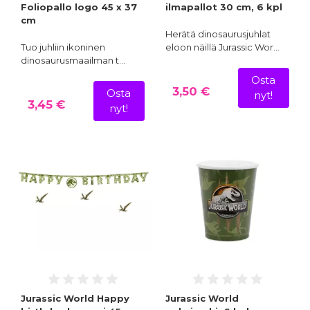
Foliopallo logo 45 x 37
ilmapallot 30 cm, 6 kpl
cm
Herätä dinosaurusjuhlat
Tuo juhliin ikoninen
eloon näillä Jurassic Wor…
dinosaurusmaailman t…
Osta
3,50 €
Osta
nyt!
3,45 €
nyt!
Jurassic World Happy
Jurassic World