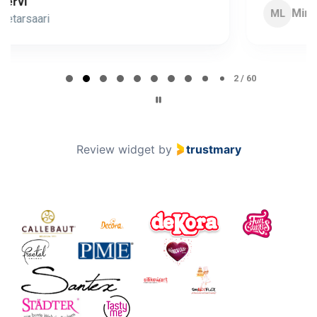
Minna Lehto
ML
Page 2 of 60
2 / 60
Review widget
by
trustmary