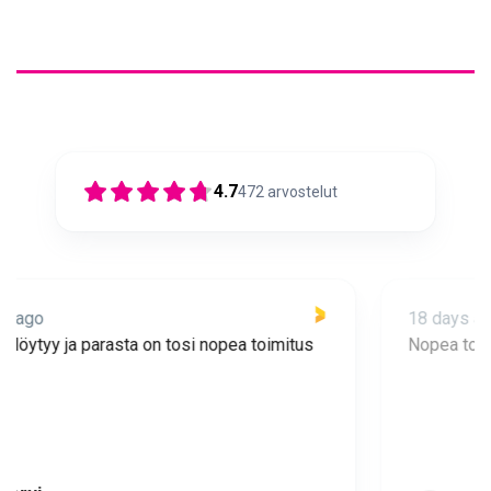
4.7
472
arvostelut
18 days ago
Nopea toimitus ja super asiakaspalvelua 🩷