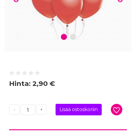
1
2
Hinta:
2,90 €
Lisää ostoskoriin
-
+