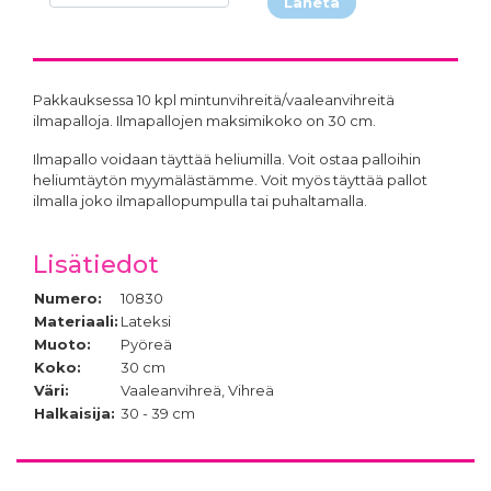
Lähetä
Pakkauksessa 10 kpl mintunvihreitä/vaaleanvihreitä
ilmapalloja. Ilmapallojen maksimikoko on 30 cm.
Ilmapallo voidaan täyttää heliumilla. Voit ostaa palloihin
heliumtäytön myymälästämme. Voit myös täyttää pallot
ilmalla joko ilmapallopumpulla tai puhaltamalla.
Lisätiedot
Numero:
10830
Materiaali:
Lateksi
Muoto:
Pyöreä
Koko:
30 cm
Väri:
Vaaleanvihreä, Vihreä
Halkaisija:
30 - 39 cm