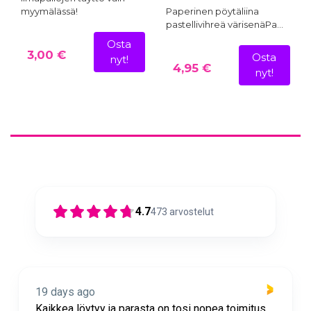
myymälässä!
Paperinen pöytäliina
pastellivihreä värisenäPa…
Osta
3,00 €
Osta
nyt!
4,95 €
nyt!
4.7
473
arvostelut
19 days ago
Kaikkea löytyy ja parasta on tosi nopea toimitus