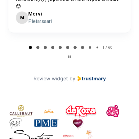
😊
Mervi
M
Pietarsaari
Page 2 of 60
2 / 60
Review widget
by
trustmary