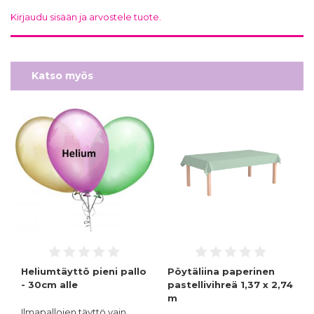
Kirjaudu sisään ja arvostele tuote.
Katso myös
Heliumtäyttö pieni pallo
Pöytäliina paperinen
- 30cm alle
pastellivihreä 1,37 x 2,74
m
Ilmapallojen täyttö vain