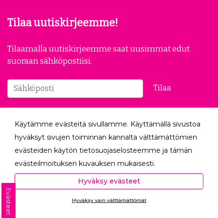
Yleiset ehdot
Evästeasetukset
Tietosuojaseloste
Peruutuslomake
Tilaa uutiskirjeemme!
Tilaamalla uutiskirjeemme saat uusimmat edut
suoraan sähköpostiisi.
Käytämme evästeitä sivullamme. Käyttämällä sivustoa
Tilaa
hyväksyt sivujen toiminnan kannalta välttämättömien
evästeiden käytön tietosuojaselosteemme ja tämän
Seuraa meitä
evästeilmoituksen kuvauksen mukaisesti.
Hyväksyessäsi analytiikka- ja markkinointievästeet
Hyväksy evästeet
autat meitä mittaamaan ja analysoimaan
Evästeet
Hyväksy vain välttämättömät
verkkosivumme toimintaa ja käyttöä (Analytiikka ja
Ota yhteyttä
tilastot) sekä tarjoamaan sinulle sinua itseäsi