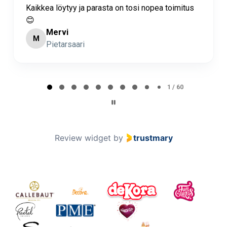
 parasta on tosi nopea toimitus
Nopea toimitus ja su
Minna Lehto
ML
Page 2 of 60
2 / 60
Review widget
by
trustmary