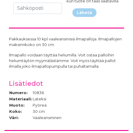
kun tuote on taas saatavilla.
Lähetä
Pakkauksessa 10 kpl vaaleansinisiä ilmapalloja. Ilmapallojen
maksimikoko on 30 cm.
Ilmapallo voidaan täyttää heliumilla. Voit ostaa palloihin
heliumtäytön myymälästämme. Voit myös täyttää pallot
ilmalla joko ilmapallopumpulla tai puhaltamalla.
Lisätiedot
Numero:
10836
Materiaali:
Lateksi
Muoto:
Pyöreä
Koko:
30 cm
Väri:
Vaaleansininen