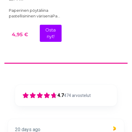
Paperinen pöytäliina
pastellisininen värisenäPa…
Osta
4,95 €
nyt!
4.7
474
arvostelut
20 days ago