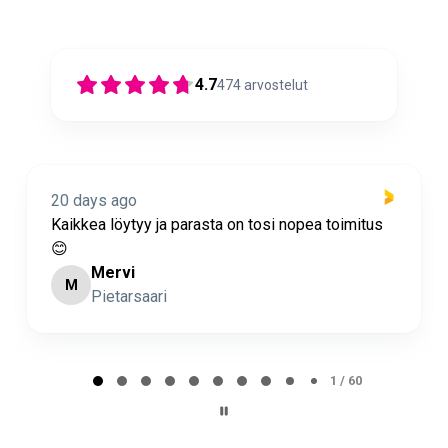
4.7
474
arvostelut
20 days ago
Nopea toimitus ja super asiakaspalvelua 🩷
Minna Lehto
ML
Page 2 of 60