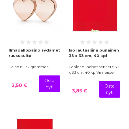
Ilmapallopaino sydämet
Iso lautasliina punainen
ruusukulta
33 x 33 cm, 40 kpl
Paino n. 137 grammaa.
Ecolor punaiset servietit 33
x 33 cm, 40 kplViimeiste…
Osta
2,50 €
Osta
nyt!
3,85 €
nyt!