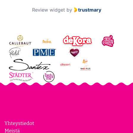
2 / 60
Review widget
by
trustmary