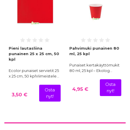
Pieni lautasliina
Pahvimuki punainen 80
punainen 25 x 25 cm, 50
ml, 25 kpl
kpl
Punaiset kertakäyttömukit
Ecolor punaiset servietit 25
80 ml, 25 kpl – Ekolog…
x 25 cm, 50 kplViimeistele…
Osta
4,95 €
Osta
nyt!
3,50 €
nyt!