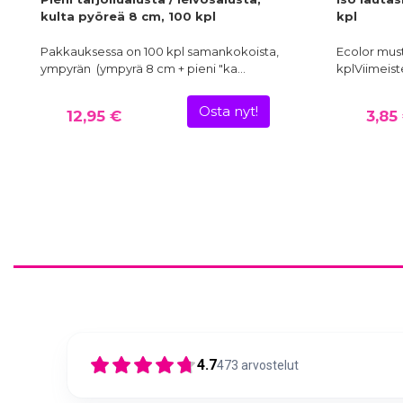
kulta pyöreä 8 cm, 100 kpl
kpl
Pakkauksessa on 100 kpl samankokoista,
Ecolor must
ympyrän (ympyrä 8 cm + pieni "ka…
kplViimeist
Osta nyt!
12,95 €
3,85
4.7
473
arvostelut