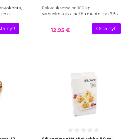
ankokoista,
Pakkauksessa on 100 kpl
0 cm +…
samankokoista,neliön muotoista (8,5 x…
ta nyt!
Osta nyt!
12,95 €
etti (2
Silikonimuotti Minikakku 80 ml -