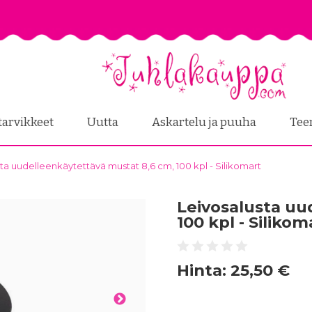
tarvikkeet
Uutta
Askartelu ja puuha
Tee
ta uudelleenkäytettävä mustat 8,6 cm, 100 kpl - Silikomart
Leivosalusta uu
100 kpl - Silikom
Hinta:
25,50 €