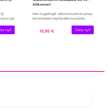
Silikomart
 (2
Mini Gugelhopf -silikonimuotti kruunaa
acaron-jäl…
leivonnaiset näyttävällä muodolla…
ta nyt!
Osta nyt!
15,95 €