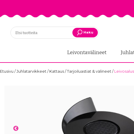
Haku
Leivontavälineet
Juhla
Etusivu
/
Juhlatarvikkeet
/
Kattaus
/
Tarjoiluastiat & välineet
/
Leivosalus