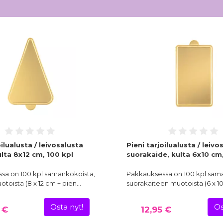
oilualusta / leivosalusta
Pieni tarjoilualusta / leivo
lta 8x12 cm, 100 kpl
suorakaide, kulta 6x10 cm,
sa on 100 kpl samankokoista,
Pakkauksessa on 100 kpl sam
toista (8 x 12 cm + pien…
suorakaiteen muotoista (6 x 1
Osta nyt!
Os
 €
12,95 €