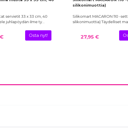
silikonimuottia)
at servietit 33 x 33 cm, 40
Silikomart MACARON 110 -setti
ele juhlapöydän ilme ty…
silikonimuottia) Täydelliset m
Osta nyt!
Os
 €
27,95 €