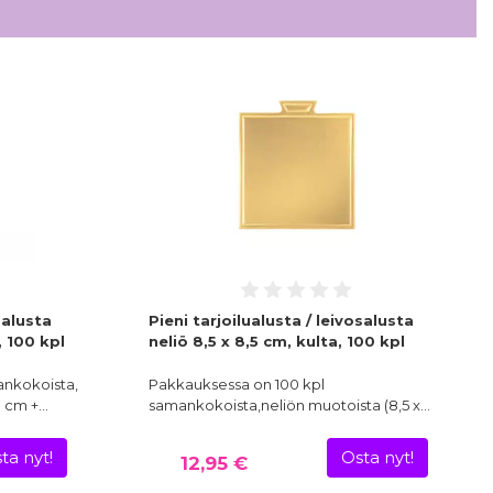
salusta
Pieni tarjoilualusta / leivosalusta
 100 kpl
neliö 8,5 x 8,5 cm, kulta, 100 kpl
ankokoista,
Pakkauksessa on 100 kpl
0 cm +…
samankokoista,neliön muotoista (8,5 x…
ta nyt!
Osta nyt!
12,95 €