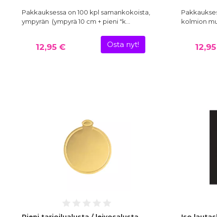
Pakkauksessa on 100 kpl samankokoista,
Pakkaukses
ympyrän (ympyrä 10 cm + pieni "k…
kolmion muo
Osta nyt!
12,95 €
12,95
Pieni tarjoilualusta / leivosalusta,
Iso lautas