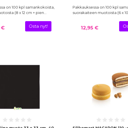
sa on 100 kpl samankokoista,
Pakkauksessa on 100 kpl sam
toista (8 x 12 cm + pien…
suorakaiteen muotoista (6 x 1
Osta nyt!
Os
 €
12,95 €
liina musta 33 x 33 cm, 40
Silikomart MACARON 110 -s