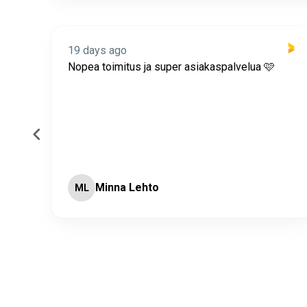
19 days ago
itus
Nopea toimitus ja super asiakaspalvelua 🩷
Minna Lehto
ML
Page 2 of 60