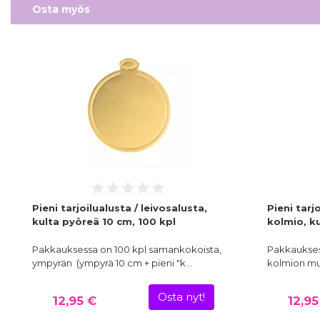
Osta myös
Pieni tarjoilualusta / leivosalusta,
Pieni tarj
kulta pyöreä 10 cm, 100 kpl
kolmio, ku
Pakkauksessa on 100 kpl samankokoista,
Pakkaukses
ympyrän (ympyrä 10 cm + pieni "k…
kolmion muo
Osta nyt!
12,95 €
12,95