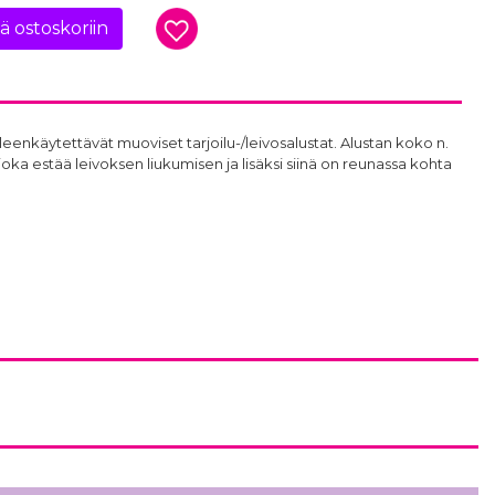
ää ostoskoriin
eenkäytettävät muoviset tarjoilu-/leivosalustat. Alustan koko n.
 joka estää leivoksen liukumisen ja lisäksi siinä on reunassa kohta