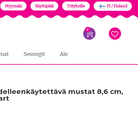
Myymälä
Käyttäjätili
Yrityksille
FI / Finland
0
mat
Sesongit
Ale
delleenkäytettävä mustat 8,6 cm,
art