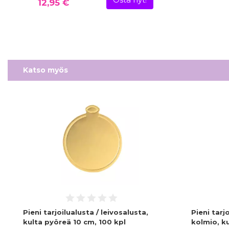
Osta nyt!
12,95 €
Katso myös
Pieni tarjoilualusta / leivosalusta,
Pieni tarj
kulta pyöreä 10 cm, 100 kpl
kolmio, ku