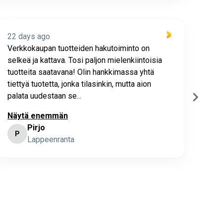
22 days ago
22 
Verkkokaupan tuotteiden hakutoiminto on
Hyv
selkeä ja kattava. Tosi paljon mielenkiintoisia
asia
tuotteita saatavana! Olin hankkimassa yhtä
joho
tiettyä tuotetta, jonka tilasinkin, mutta aion
palata uudestaan se...
Näytä enemmän
Pirjo
P
K
Lappeenranta