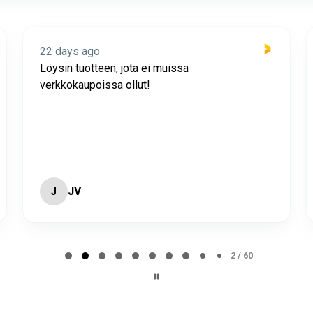
22 days ago
Löysin tuotteen, jota ei muissa
verkkokaupoissa ollut!
JV
J
2 / 60