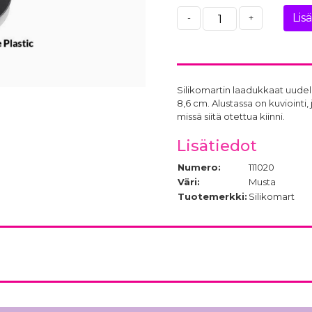
Lis
-
+
Silikomartin laadukkaat uudell
8,6 cm. Alustassa on kuviointi,
missä siitä otettua kiinni.
Lisätiedot
Numero:
111020
Väri:
Musta
Tuotemerkki:
Silikomart