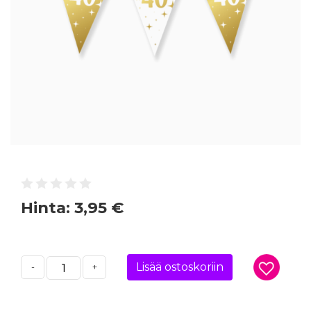
Hinta:
3,95 €
Lisää ostoskoriin
-
+