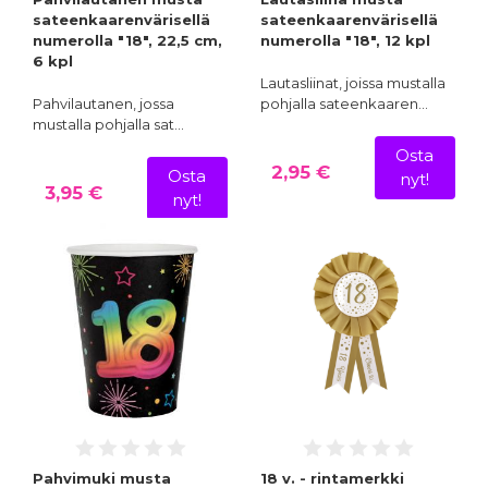
sateenkaarenvärisellä
sateenkaarenvärisellä
numerolla "18", 22,5 cm,
numerolla "18", 12 kpl
6 kpl
Lautasliinat, joissa mustalla
Pahvilautanen, jossa
pohjalla sateenkaaren…
mustalla pohjalla sat…
Osta
2,95 €
Osta
nyt!
3,95 €
nyt!
Pahvimuki musta
18 v. - rintamerkki