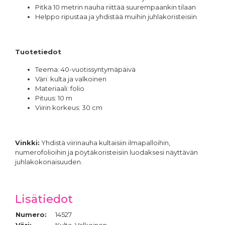
Pitkä 10 metrin nauha riittää suurempaankin tilaan
Helppo ripustaa ja yhdistää muihin juhlakoristeisiin
Tuotetiedot
Teema: 40-vuotissyntymäpäivä
Väri: kulta ja valkoinen
Materiaali: folio
Pituus: 10 m
Viirin korkeus: 30 cm
Vinkki:
Yhdistä viirinauha kultaisiin ilmapalloihin,
numerofolioihin ja pöytäkoristeisiin luodaksesi näyttävän
juhlakokonaisuuden.
Lisätiedot
Numero:
14527
Väri:
Kulta, Valkoinen