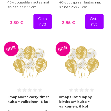
40-vuotisjuhlan lautasliinat
40-vuotisjuhlan lautasliinat
sininen 33 x 33 cm…
sininen 25 x 25 cm…
Osta
Osta
3,50 €
2,95 €
nyt!
nyt!
UUSI
UUSI
Ilmapallot "Party time"
Ilmapallot "Happy
kulta + valkoinen, 6 kpl
birthday" kulta +
valkoinen, 6 kpl