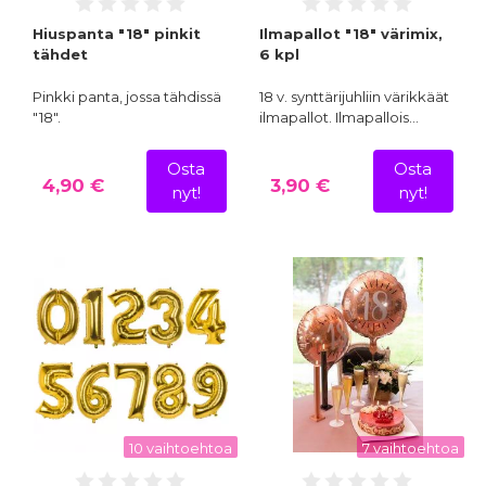
Hiuspanta "18" pinkit
Ilmapallot "18" värimix,
tähdet
6 kpl
Pinkki panta, jossa tähdissä
18 v. synttärijuhliin värikkäät
"18".
ilmapallot. Ilmapallois…
Osta
Osta
4,90 €
3,90 €
nyt!
nyt!
10 vaihtoehtoa
7 vaihtoehtoa