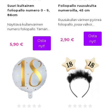
Suuri kultainen
Foliopallo ruusukulta
foliopallo numero 0 - 9,
numeroilla, 45 cm
86cm
Ruusukullan värinen pyöreä
Näyttävä kullanvärinen
foliopallo, jossa valkoi…
numero foliopallo. Tämän…
Osta
2,90 €
Osta
nyt!
5,90 €
nyt!