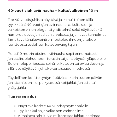
40-vuotisjuhlaviirinauha – kulta/valkoinen 10 m
Tee 40-vuotis juhlista näyttävä ja ikimuistoinen tällä
tyylikkäällä 40-vuotisjuhlaviirinauhalla. Kultaisten ja
valkoisten viirien elegantti yhdistelmä sekä näyttävät 4
0
-
numerot luovat juhlatilaan arvokasta ja juhlavaa tunnelmaa.
Kimaltava tähtikuviointi viimeistelee ilmeen ja tekee
koristeesta todellisen katseenvangitsijan.
Peräti 10 metrin pituinen viirinauha sopii erinomaisesti
juhlasalin, olohuoneen, terassin tai juhlapöydän yläpuolelle.
Se on helppo ripustaa seinälle, kattoon tai oviaukkoon, ja
sillä luot näyttävän juhlakokonaisuuden hetkessä.
Täydellinen koriste syntymäpäiväsankarin suuren päivän
juhlistamiseen – olipa kyseessä kotijuhlat, juhlatila tai
yllätysjuhla.
Tuotteen edut
Näyttävä koriste 40-vuotissyntymäpäiville
Tyylikäs kullan ja valkoisen värimaailma
Kimaltava tähtikuviointi korostaa juhlatunnelmaa