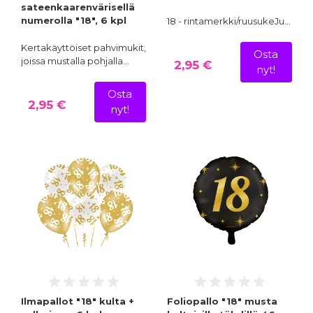
sateenkaarenvärisellä
numerolla "18", 6 kpl
18 - rintamerkki/ruusukeJu…
Kertakäyttöiset pahvimukit,
Osta
joissa mustalla pohjalla…
2,95 €
nyt!
Osta
2,95 €
nyt!
Ilmapallot "18" kulta +
Foliopallo "18" musta