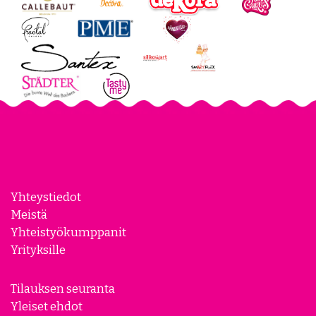
Yhteystiedot
Meistä
Yhteistyökumppanit
Yrityksille
Tilauksen seuranta
Yleiset ehdot