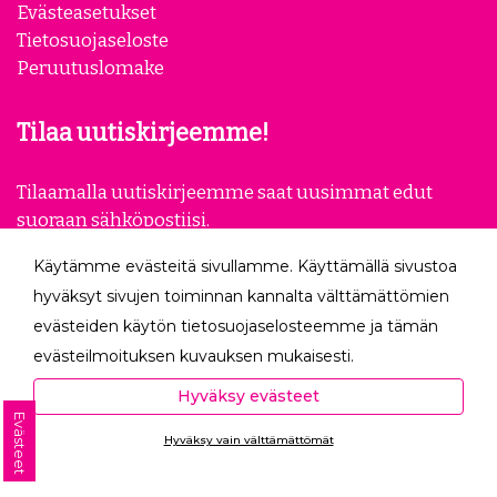
Evästeasetukset
Tietosuojaseloste
Peruutuslomake
Tilaa uutiskirjeemme!
Tilaamalla uutiskirjeemme saat uusimmat edut
suoraan sähköpostiisi.
Käytämme evästeitä sivullamme. Käyttämällä sivustoa
Tilaa
hyväksyt sivujen toiminnan kannalta välttämättömien
evästeiden käytön tietosuojaselosteemme ja tämän
Seuraa meitä
evästeilmoituksen kuvauksen mukaisesti.
Hyväksyessäsi analytiikka- ja markkinointievästeet
Hyväksy evästeet
autat meitä mittaamaan ja analysoimaan
Evästeet
Hyväksy vain välttämättömät
verkkosivumme toimintaa ja käyttöä (Analytiikka ja
Ota yhteyttä
tilastot) sekä tarjoamaan sinulle sinua itseäsi