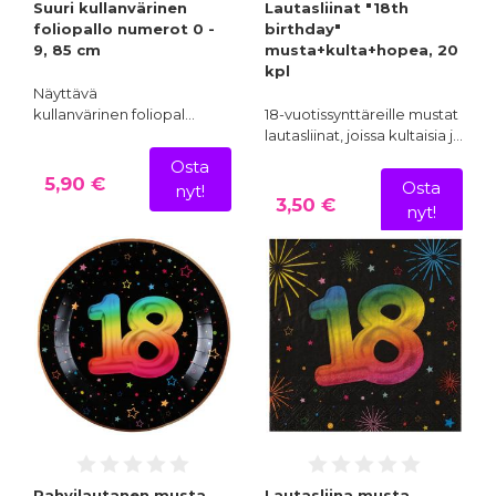
Suuri kullanvärinen
Lautasliinat "18th
foliopallo numerot 0 -
birthday"
9, 85 cm
musta+kulta+hopea, 20
kpl
Näyttävä
kullanvärinen foliopal…
18-vuotissynttäreille mustat
lautasliinat, joissa kultaisia j…
Osta
5,90 €
Osta
nyt!
3,50 €
nyt!
Pahvilautanen musta
Lautasliina musta