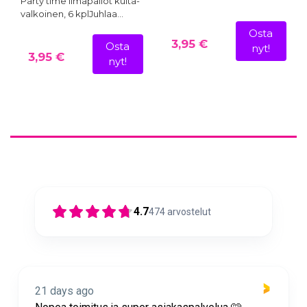
Party time ilmapallot kulta-
valkoinen, 6 kplJuhlaa…
Osta
3,95 €
Osta
nyt!
3,95 €
nyt!
4.7
474
arvostelut
21 days ago