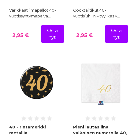
Värikkäät ilmapallot 40-
Cocktailtikut 40-
vuotissyntymäpäivä…
vuotisjuhliin – tyylikäs y…
Osta
Osta
2,95 €
2,95 €
nyt!
nyt!
40 - rintamerkki
Pieni lautasliina
metallia
valkoinen numerolla 40,