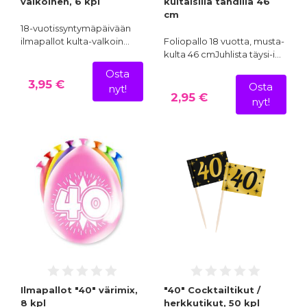
valkoinen, 6 kpl
kultaisilla tähdillä 46
cm
18-vuotissyntymäpäivään
ilmapallot kulta-valkoin…
Foliopallo 18 vuotta, musta-
kulta 46 cmJuhlista täysi-i…
Osta
3,95 €
Osta
nyt!
2,95 €
nyt!
Ilmapallot "40" värimix,
"40" Cocktailtikut /
8 kpl
herkkutikut, 50 kpl