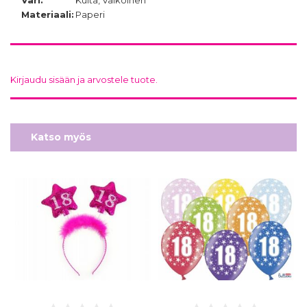
Materiaali:
Paperi
Kirjaudu sisään ja arvostele tuote.
Katso myös