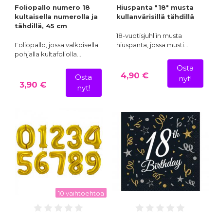
Foliopallo numero 18
Hiuspanta "18" musta
kultaisella numerolla ja
kullanvärisillä tähdillä
tähdillä, 45 cm
18-vuotisjuhliin musta
Foliopallo, jossa valkoisella
hiuspanta, jossa musti…
pohjalla kultafoliolla…
Osta
4,90 €
Osta
nyt!
3,90 €
nyt!
10 vaihtoehtoa