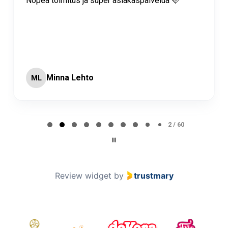
Nopea toimitus ja super asiakaspalvelua 🩷
Minna Lehto
ML
Page 2 of 60
2 / 60
Review widget
by
trustmary