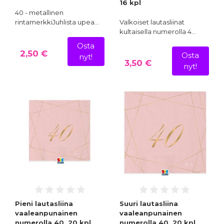
16 kpl
40 - metallinen
rintamerkkiJuhlista upea…
Valkoiset lautasliinat
kultaisella numerolla 4…
Osta
2,50 €
Osta
nyt!
3,50 €
nyt!
Pieni lautasliina
Suuri lautasliina
vaaleanpunainen
vaaleanpunainen
numerolla 40, 20 kpl
numerolla 40, 20 kpl