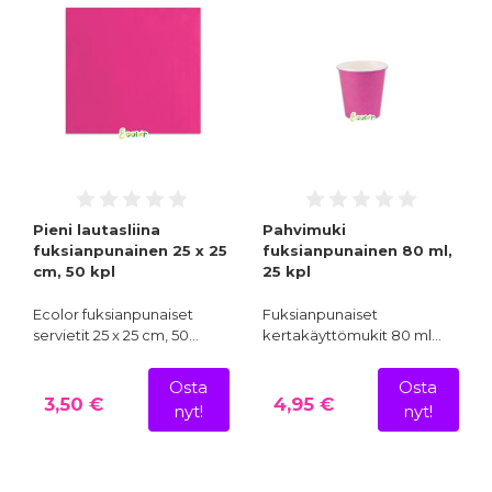
Pieni lautasliina
Pahvimuki
fuksianpunainen 25 x 25
fuksianpunainen 80 ml,
cm, 50 kpl
25 kpl
Ecolor fuksianpunaiset
Fuksianpunaiset
servietit 25 x 25 cm, 50…
kertakäyttömukit 80 ml…
Osta
Osta
3,50 €
4,95 €
nyt!
nyt!