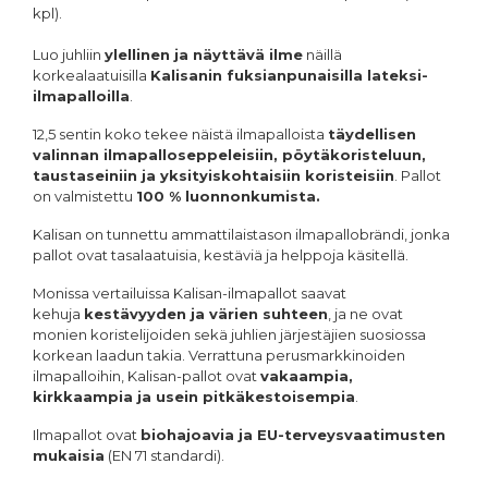
kpl).
Luo juhliin
ylellinen ja näyttävä ilme
näillä
korkealaatuisilla
Kalisanin fuksianpunaisilla lateksi-
ilmapalloilla
.
12,5 sentin koko tekee näistä ilmapalloista
täydellisen
valinnan ilmapalloseppeleisiin, pöytäkoristeluun,
taustaseiniin ja yksityiskohtaisiin koristeisiin
. Pallot
on valmistettu
100 % luonnonkumista.
Kalisan on tunnettu ammattilaistason ilmapallobrändi, jonka
pallot ovat
tasalaatuisia, kestäviä ja helppoja käsitellä
.
Monissa vertailuissa Kalisan-ilmapallot saavat
kehuja
kestävyyden ja värien suhteen
, ja ne ovat
monien koristelijoiden sekä juhlien järjestäjien suosiossa
korkean laadun takia. Verrattuna perusmarkkinoiden
ilmapalloihin, Kalisan-pallot ovat
vakaampia,
kirkkaampia ja usein pitkäkestoisempia
.
Ilmapallot ovat
biohajoavia ja EU-terveysvaatimusten
mukaisia
(EN 71 standardi).