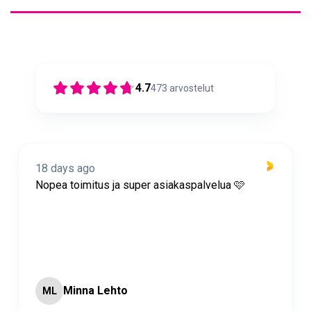
4.7
473
arvostelut
18 days ago
Nopea toimitus ja super asiakaspalvelua 🩷
Minna Lehto
ML