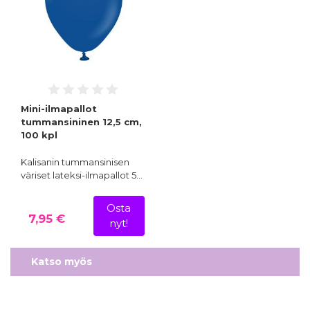
Mini-ilmapallot
tummansininen 12,5 cm,
100 kpl
Kalisanin tummansinisen
väriset lateksi-ilmapallot 5…
Osta
7,95 €
nyt!
Katso myös