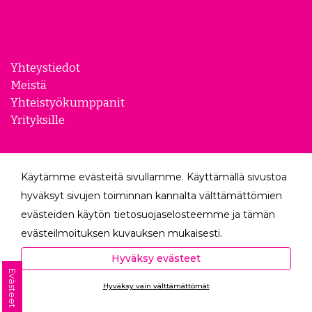
Yhteystiedot
Meistä
Yhteistyökumppanit
Yrityksille
Tilauksen seuranta
Yleiset ehdot
Käytämme evästeitä sivullamme. Käyttämällä sivustoa
Evästeasetukset
hyväksyt sivujen toiminnan kannalta välttämättömien
Tietosuojaseloste
evästeiden käytön tietosuojaselosteemme ja tämän
Peruutuslomake
evästeilmoituksen kuvauksen mukaisesti.
Hyväksyessäsi analytiikka- ja markkinointievästeet
Hyväksy evästeet
Tilaa uutiskirjeemme!
autat meitä mittaamaan ja analysoimaan
Evästeet
Hyväksy vain välttämättömät
verkkosivumme toimintaa ja käyttöä (Analytiikka ja
Ota yhteyttä
Tilaamalla uutiskirjeemme saat uusimmat edut
tilastot) sekä tarjoamaan sinulle sinua itseäsi