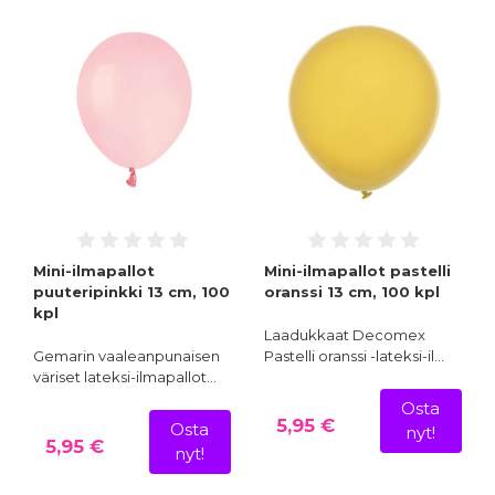
Mini-ilmapallot
Mini-ilmapallot pastelli
puuteripinkki 13 cm, 100
oranssi 13 cm, 100 kpl
kpl
Laadukkaat Decomex
Gemarin vaaleanpunaisen
Pastelli oranssi -lateksi-il…
väriset lateksi-ilmapallot…
Osta
5,95 €
Osta
nyt!
5,95 €
nyt!