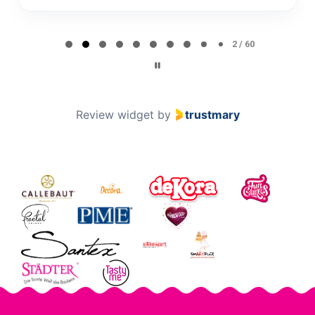
Page 2 of 60
2 / 60
Review widget
by
trustmary