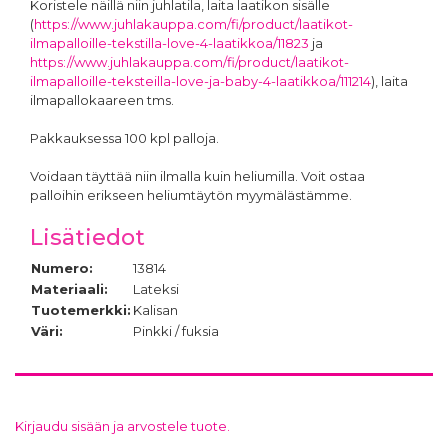
Koristele näillä niin juhlatila, laita laatikon sisälle
(
https://www.juhlakauppa.com/fi/product/laatikot-
ilmapalloille-tekstilla-love-4-laatikkoa/11823
ja
https://www.juhlakauppa.com/fi/product/laatikot-
ilmapalloille-teksteilla-love-ja-baby-4-laatikkoa/111214
), laita
ilmapallokaareen tms.
Pakkauksessa 100 kpl palloja.
Voidaan täyttää niin ilmalla kuin heliumilla. Voit ostaa
palloihin erikseen heliumtäytön myymälästämme.
Lisätiedot
Numero:
13814
Materiaali:
Lateksi
Tuotemerkki:
Kalisan
Väri:
Pinkki / fuksia
Kirjaudu sisään ja arvostele tuote.