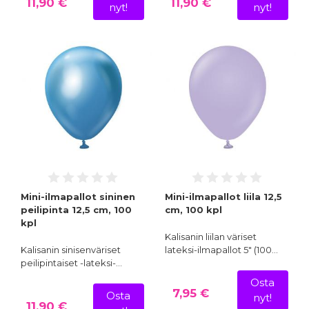
11,90 €
11,90 €
nyt!
nyt!
Mini-ilmapallot sininen
Mini-ilmapallot liila 12,5
peilipinta 12,5 cm, 100
cm, 100 kpl
kpl
Kalisanin liilan väriset
Kalisanin sinisenväriset
lateksi-ilmapallot 5" (100…
peilipintaiset -lateksi-…
Osta
7,95 €
Osta
nyt!
11,90 €