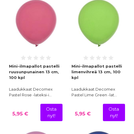
Mini-ilmapallot pastelli
Mini-ilmapallot pastelli
ruusunpunainen 13 cm,
limenvihreä 13 cm, 100
100 kpl
kpl
Laadukkaat Decomex
Laadukkaat Decomex
Pastel Rose -lateksi-i…
Pastel Lime Green -lat…
Osta
Osta
5,95 €
5,95 €
nyt!
nyt!