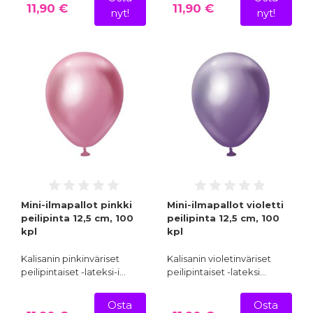
11,90 €
11,90 €
nyt!
nyt!
Mini-ilmapallot pinkki
Mini-ilmapallot violetti
peilipinta 12,5 cm, 100
peilipinta 12,5 cm, 100
kpl
kpl
Kalisanin pinkinväriset
Kalisanin violetinväriset
peilipintaiset -lateksi-i…
peilipintaiset -lateksi…
Osta
Osta