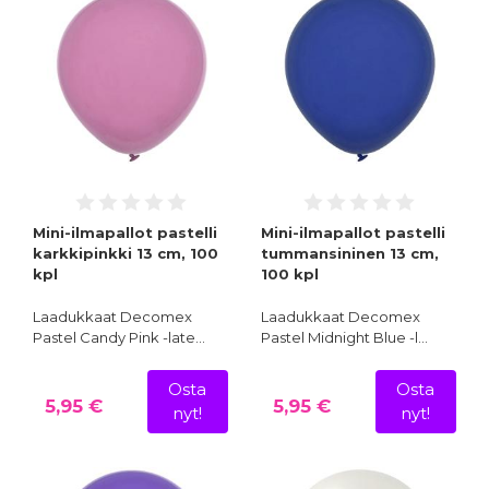
Mini-ilmapallot pastelli
Mini-ilmapallot pastelli
karkkipinkki 13 cm, 100
tummansininen 13 cm,
kpl
100 kpl
Laadukkaat Decomex
Laadukkaat Decomex
Pastel Candy Pink -late…
Pastel Midnight Blue -l…
Osta
Osta
5,95 €
5,95 €
nyt!
nyt!