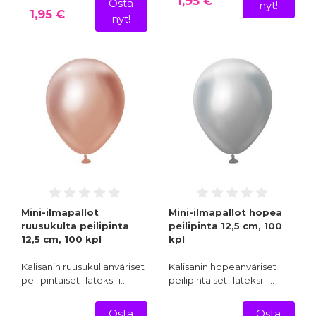
1,95 €
Osta
nyt!
1,95 €
nyt!
Mini-ilmapallot
Mini-ilmapallot hopea
ruusukulta peilipinta
peilipinta 12,5 cm, 100
12,5 cm, 100 kpl
kpl
Kalisanin ruusukullanväriset
Kalisanin hopeanväriset
peilipintaiset -lateksi-i…
peilipintaiset -lateksi-i…
Osta
Osta