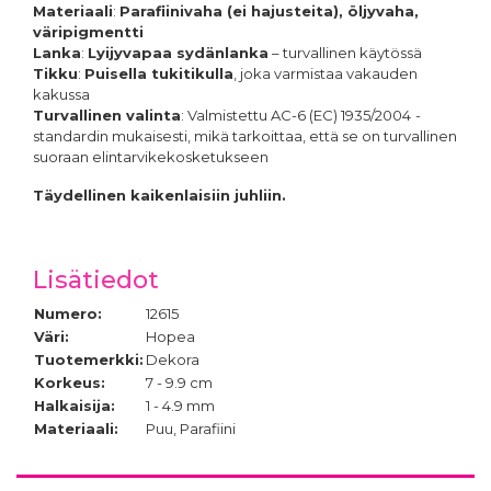
Materiaali
:
Parafiinivaha (ei hajusteita), öljyvaha,
väripigmentti
Lanka
:
Lyijyvapaa sydänlanka
– turvallinen käytössä
Tikku
:
Puisella tukitikulla
, joka varmistaa vakauden
kakussa
Turvallinen valinta
: Valmistettu AC-6 (EC) 1935/2004
-
standardin mukaisesti, mikä tarkoittaa, että se on turvallinen
suoraan elintarvikekosketukseen
Täydellinen kaikenlaisiin juhliin.
Lisätiedot
Numero:
12615
Väri:
Hopea
Tuotemerkki:
Dekora
Korkeus:
7 - 9.9 cm
Halkaisija:
1 - 4.9 mm
Materiaali:
Puu, Parafiini