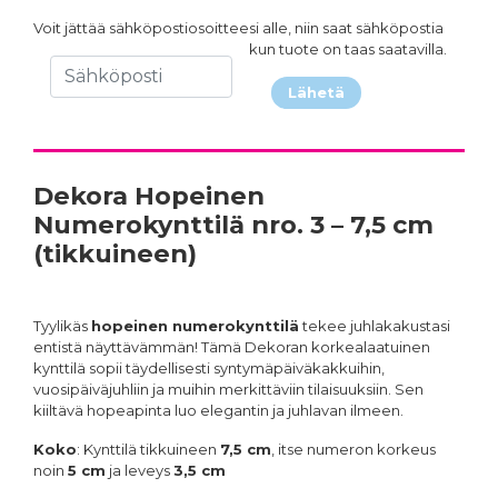
Voit jättää sähköpostiosoitteesi alle, niin saat sähköpostia
kun tuote on taas saatavilla.
Lähetä
Dekora Hopeinen
Numerokynttilä nro. 3 – 7,5 cm
(tikkuineen)
Tyylikäs
hopeinen numerokynttilä
tekee juhlakakustasi
entistä näyttävämmän! Tämä Dekoran korkealaatuinen
kynttilä sopii täydellisesti syntymäpäiväkakkuihin,
vuosipäiväjuhliin ja muihin merkittäviin tilaisuuksiin. Sen
kiiltävä hopeapinta luo elegantin ja juhlavan ilmeen.
Koko
: Kynttilä tikkuineen
7,5 cm
, itse numeron korkeus
noin
5 cm
ja leveys
3,5 cm