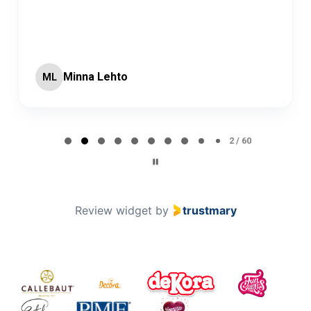
Minna Lehto
ML
Page 2 of 60
2 / 60
Review widget
by
trustmary