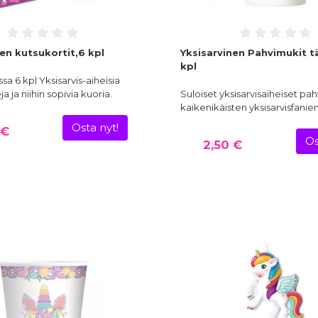
en kutsukortit,6 kpl
Yksisarvinen Pahvimukit tä
kpl
a 6 kpl Yksisarvis-aiheisia
a ja niihin sopivia kuoria.
Suloiset yksisarvisaiheiset pa
kaikenikäisten yksisarvisfanien 
Osta nyt!
 €
Os
2,50 €