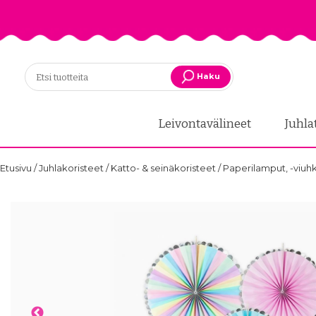
Haku
Leivontavälineet
Juhla
Etusivu
/
Juhlakoristeet
/
Katto- & seinäkoristeet
/
Paperilamput, -viuh