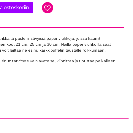
ää ostoskoriin
ikkäitä pastellinsävyisiä paperiviuhkoja, joissa kauniit
n koot 21 cm, 25 cm ja 30 cm. Näillä paperiviuhkoilla saat
tai voit laittaa ne esim. karkkibuffetin taustalle roikkumaan.
 sinun tarvitsee vain avata se, kiinnittää ja ripustaa paikalleen.