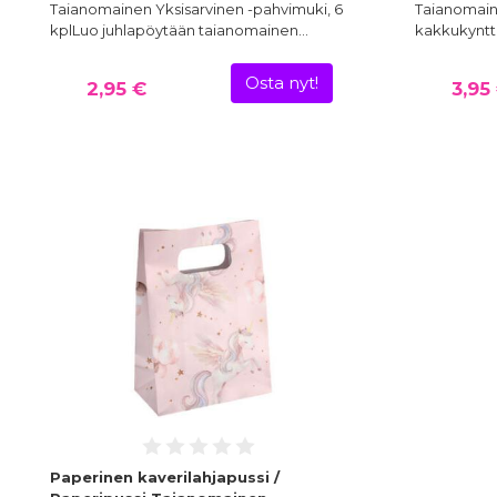
Taianomainen Yksisarvinen -pahvimuki, 6
Taianomain
kplLuo juhlapöytään taianomainen…
kakkukyntt
Osta nyt!
2,95 €
3,95
Paperinen kaverilahjapussi /