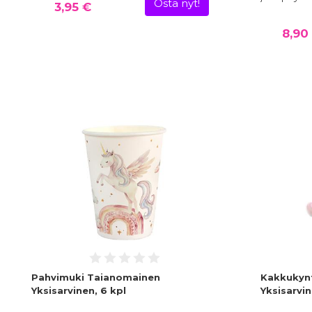
Osta nyt!
3,95 €
8,90
Pahvimuki Taianomainen
Kakkukynt
Yksisarvinen, 6 kpl
Yksisarvi