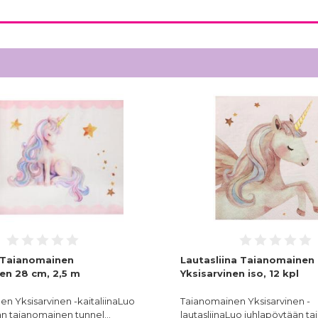
a Taianomainen
Lautasliina Taianomainen
nen 28 cm, 2,5 m
Yksisarvinen iso, 12 kpl
n Yksisarvinen -kaitaliinaLuo
Taianomainen Yksisarvinen -
än taianomainen tunnel…
lautasliinaLuo juhlapöytään t