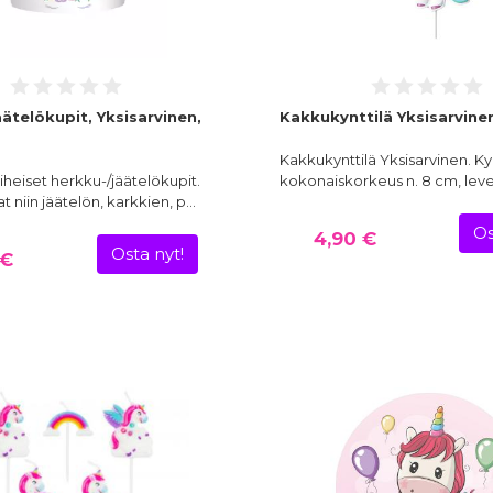
ätelökupit, Yksisarvinen,
Kakkukynttilä Yksisarvine
Kakkukynttilä Yksisarvinen. Ky
aiheiset herkku-/jäätelökupit.
kokonaiskorkeus n. 8 cm, levey
t niin jäätelön, karkkien, p…
Os
4,90 €
Osta nyt!
 €