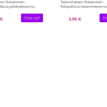
en Yksisarvinen -
Taianomainen Yksisarvinen -
iläLuo juhlakakkuun ta…
foliopalloLuo taianomainen t
Osta nyt!
Os
 €
3,95 €