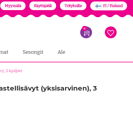
Myymälä
Käyttäjätili
Yrityksille
FI / Finland
0
mat
Sesongit
Ale
n), 3 kpl/pkt
stellisävyt (yksisarvinen), 3