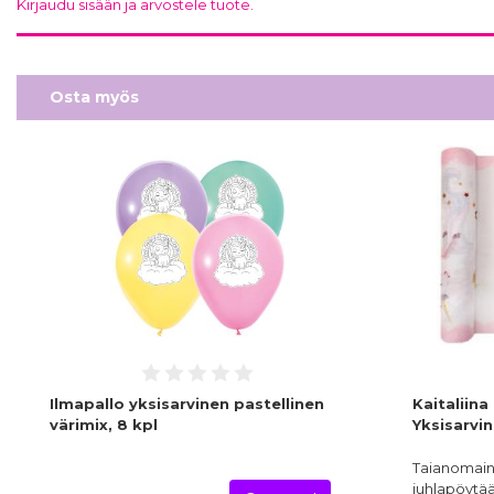
Kirjaudu sisään ja arvostele tuote.
Osta myös
Ilmapallo yksisarvinen pastellinen
Kaitaliin
värimix, 8 kpl
Yksisarvi
Taianomaine
juhlapöytä