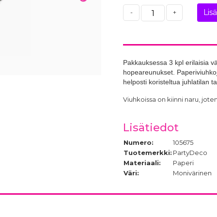
Lis
-
+
Pakkauksessa 3 kpl erilaisia vär
hopeareunukset. Paperiviuhkoje
helposti koristeltua juhlatilan 
Viuhkoissa on kiinni naru, joten
Lisätiedot
Numero:
105675
Tuotemerkki:
PartyDeco
Materiaali:
Paperi
Väri:
Monivärinen