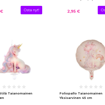
Osta nyt!
Os
 €
2,95 €
tilä Taianomainen
Foliopallo Taianomainen
nen
Yksisarvinen 45 cm