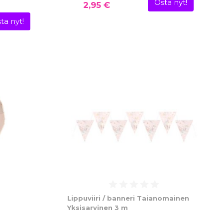
Osta nyt!
2,95 €
ta nyt!
Lippuviiri / banneri Taianomainen
Yksisarvinen 3 m