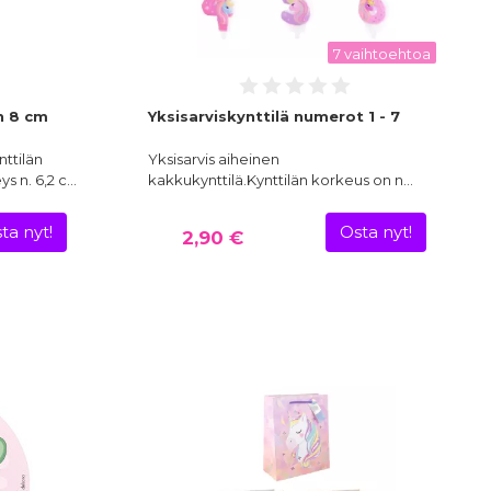
7 vaihtoehtoa
n 8 cm
Yksisarviskynttilä numerot 1 - 7
nttilän
Yksisarvis aiheinen
s n. 6,2 c…
kakkukynttilä.Kynttilän korkeus on n…
ta nyt!
Osta nyt!
2,90 €