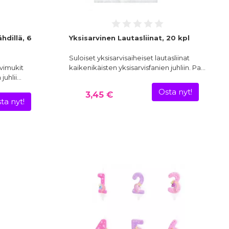
hdillä, 6
Yksisarvinen Lautasliinat, 20 kpl
Suloiset yksisarvisaiheiset lautasliinat
hvimukit
kaikenikäisten yksisarvisfanien juhliin. Pa…
juhlii…
Osta nyt!
3,45 €
ta nyt!