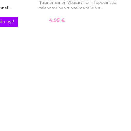
Taianomainen Yksisarvinen - lippuviiriLuo
unnel…
taianomainen tunnelma tällä hur…
4,95 €
ta nyt!