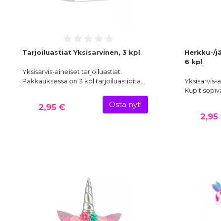
Tarjoiluastiat Yksisarvinen, 3 kpl
Herkku-/jä
6 kpl
Yksisarvis-aiheiset tarjoiluastiat.
Pakkauksessa on 3 kpl tarjoiluastioita…
Yksisarvis-
Kupit sopiva
Osta nyt!
2,95 €
2,95