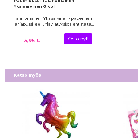
Paperipussi Taianomainen
Yksisarvinen 6 kpl
Taianomainen Yksisarvinen - paperinen
lahjapussiTee juhlayllätyksistä entistä ta…
Osta nyt!
3,95 €
Katso myös