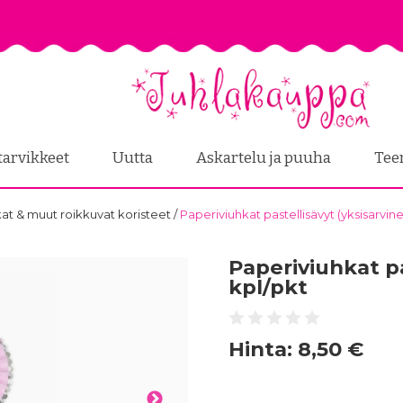
tarvikkeet
Uutta
Askartelu ja puuha
Tee
kat & muut roikkuvat koristeet
/
Paperiviuhkat pastellisävyt (yksisarvine
Paperiviuhkat pa
kpl/pkt
Hinta:
8,50 €