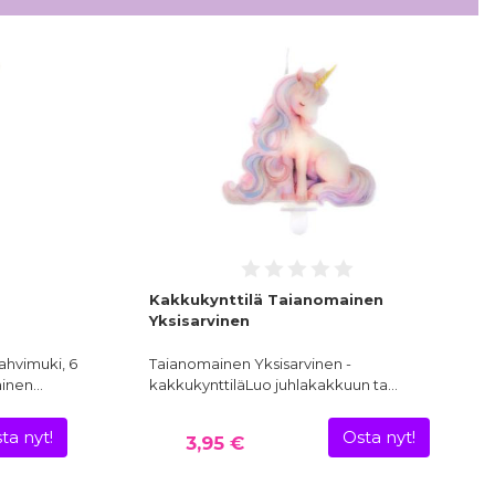
Kakkukynttilä Taianomainen
Yksisarvinen
ahvimuki, 6
Taianomainen Yksisarvinen -
ainen…
kakkukynttiläLuo juhlakakkuun ta…
ta nyt!
Osta nyt!
3,95 €