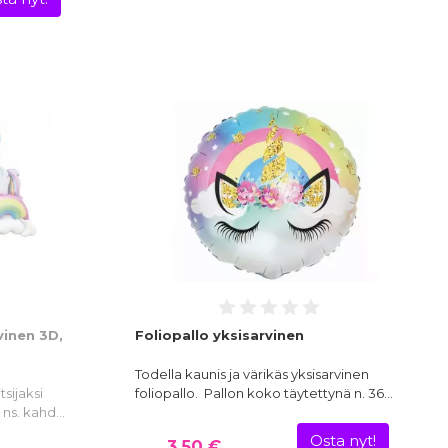
vinen 3D,
Foliopallo yksisarvinen
Todella kaunis ja värikäs yksisarvinen
tsijaksi
foliopallo. Pallon koko täytettynä n. 36…
o ns. kahd…
Osta nyt!
3,50 €