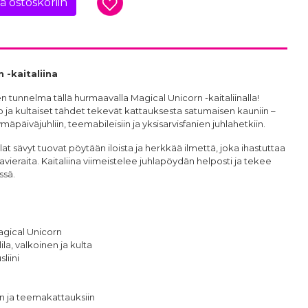
ää ostoskoriin
 -kaitaliina
 tunnelma tällä hurmaavalla Magical Unicorn -kaitaliinalla!
io ja kultaiset tähdet tekevät kattauksesta satumaisen kauniin –
mäpäiväjuhliin, teemabileisiin ja yksisarvisfanien juhlahetkiin.
at sävyt tuovat pöytään iloista ja herkkää ilmettä, joka ihastuttaa
lavieraita. Kaitaliina viimeistelee juhlapöydän helposti ja tekee
ssä.
agical Unicorn
ila, valkoinen ja kulta
liini
in ja teemakattauksiin