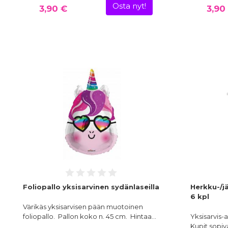
Osta nyt!
3,90 €
3,90
Foliopallo yksisarvinen sydänlaseilla
Herkku-/jä
6 kpl
Värikäs yksisarvisen pään muotoinen
foliopallo. Pallon koko n. 45 cm. Hintaa…
Yksisarvis-
Kupit sopiva