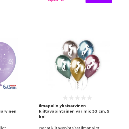
Ilmapallo yksisarvinen
sarvinen,
kiiltäväpintainen värimix 33 cm, 5
kpl
llot
Ihanat kiiltäväpintaiset ilmapallot