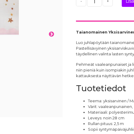
Lis
-
+
Taianomainen Yksisarvinen
Luo juhlapöytään taianomainen
Pastellisävyinen yksisarviskuv
täydellinen valinta lasten synty
Pehmeät vaaleanpunaiset ja lil
niin pieniä kuin isompiakin juh
kattauksesta näyttävän hetke
Tuotetiedot
Teema: yksisarvinen / M
Värit: vaaleanpunainen, l
Materiaali: polyesterimus
Leveys: noin 28 cm
Rullan pituus: 2,5 m
Sopii syntymäpäiväjuhli