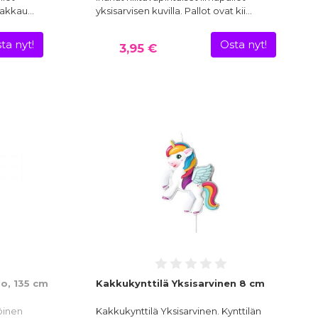
 Pakkau…
yksisarvisen kuvilla. Pallot ovat kii…
ta nyt!
Osta nyt!
3,95 €
lo, 135 cm
Kakkukynttilä Yksisarvinen 8 cm
öinen
Kakkukynttilä Yksisarvinen. Kynttilän