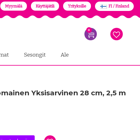
Myymälä
Käyttäjätili
Yrityksille
FI / Finland
0
mat
Sesongit
Ale
nomainen Yksisarvinen 28 cm, 2,5 m