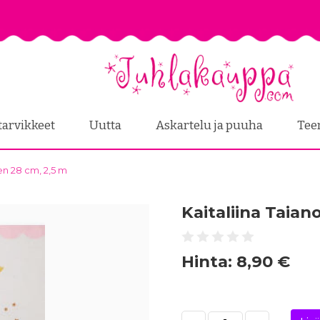
tarvikkeet
Uutta
Askartelu ja puuha
Tee
en 28 cm, 2,5 m
Kaitaliina Taia
Hinta:
8,90 €