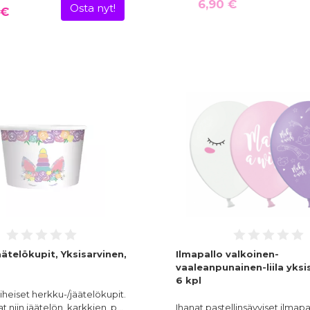
6,90 €
Osta nyt!
 €
ätelökupit, Yksisarvinen,
Ilmapallo valkoinen-
vaaleanpunainen-liila yksi
6 kpl
aiheiset herkku-/jäätelökupit.
t niin jäätelön, karkkien, p…
Ihanat pastellinsävyiset ilmapa