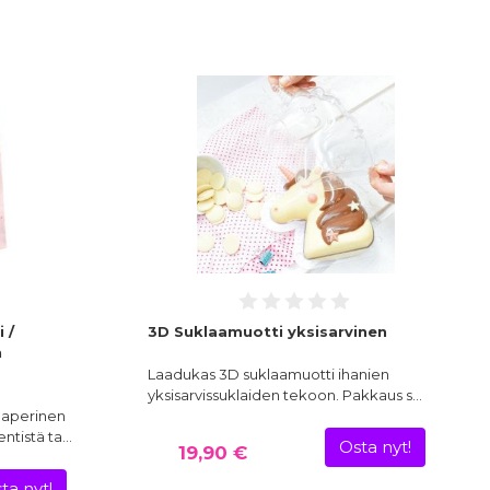
 /
3D Suklaamuotti yksisarvinen
n
Laadukas 3D suklaamuotti ihanien
yksisarvissuklaiden tekoon. Pakkaus s…
paperinen
entistä ta…
Osta nyt!
19,90 €
ta nyt!