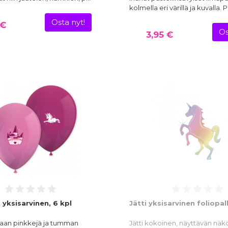
kolmella eri värillä ja kuvalla.
Osta nyt!
 €
Os
3,95 €
 yksisarvinen, 6 kpl
Jätti yksisarvinen foliopal
kaan pinkkejä ja tumman
Jätti kokoinen, näyttävän näk