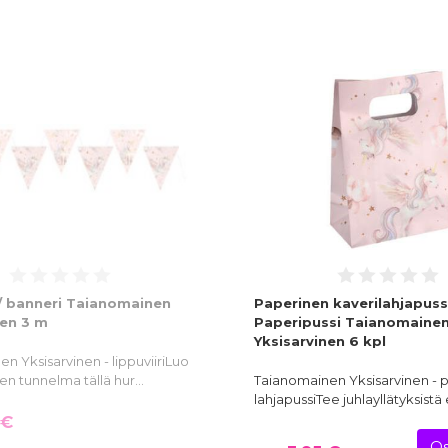
 / banneri Taianomainen
Paperinen kaverilahjapussi
nen 3 m
Paperipussi Taianomaine
Yksisarvinen 6 kpl
n Yksisarvinen - lippuviiriLuo
en tunnelma tällä hur…
Taianomainen Yksisarvinen - 
lahjapussiTee juhlayllätyksistä 
 €
Os