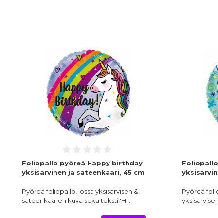
Foliopallo pyöreä Happy birthday
Foliopall
yksisarvinen ja sateenkaari, 45 cm
yksisarvi
Pyöreä foliopallo, jossa yksisarvisen &
Pyöreä folio
sateenkaaren kuva sekä teksti 'H…
yksisarvise