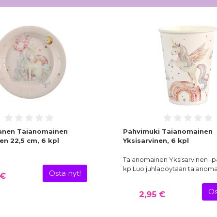
anen Taianomainen
Pahvimuki Taianomainen
en 22,5 cm, 6 kpl
Yksisarvinen, 6 kpl
Taianomainen Yksisarvinen -p
kplLuo juhlapöytään taianom
Osta nyt!
 €
Os
2,95 €