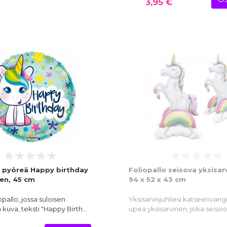
3,95 €
o pyöreä Happy birthday
Foliopallo seisova yksisar
nen, 45 cm
94 x 52 x 43 cm
pallo, jossa suloisen
Yksisarvisjuhliesi katseenvangi
n kuva, teksti "Happy Birth…
upea yksisarvinen, joka seiso