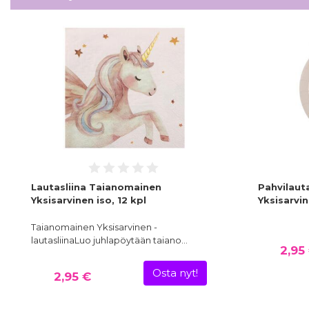
Lautasliina Taianomainen
Pahvilaut
Yksisarvinen iso, 12 kpl
Yksisarvin
Taianomainen Yksisarvinen -
lautasliinaLuo juhlapöytään taiano…
2,95
Osta nyt!
2,95 €