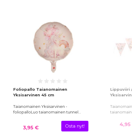
Foliopallo Taianomainen
Lippuviiri
Yksisarvinen 45 cm
Yksisarvi
Taianomainen Yksisarvinen -
Taianomaine
foliopalloLuo taianomainen tunnel…
taianomain
4,95
Osta nyt!
3,95 €