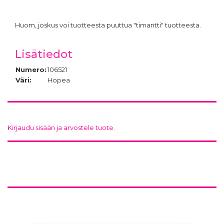
Huom, joskus voi tuotteesta puuttua "timantti" tuotteesta.
Lisätiedot
Numero:
106521
Väri:
Hopea
Kirjaudu sisään ja arvostele tuote.