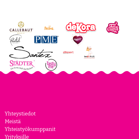
Review widget
by
trustmary