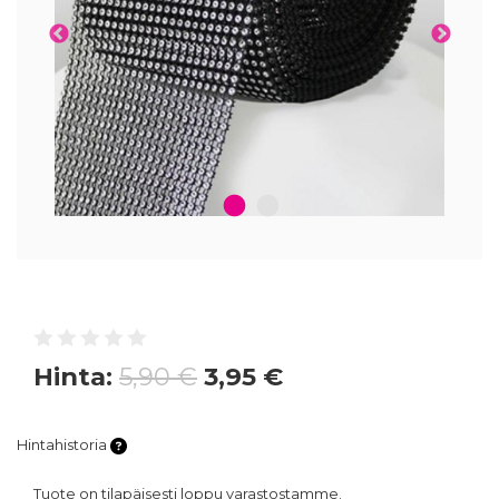
1
2
Hinta:
5,90 €
3,95 €
Hintahistoria
Tuote on tilapäisesti loppu varastostamme.