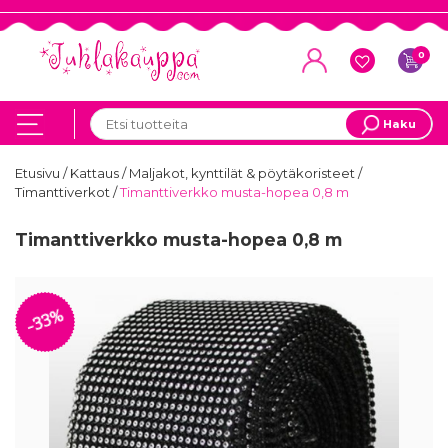
0
Haku
Etusivu
/
Kattaus
/
Maljakot, kynttilät & pöytäkoristeet
/
Timanttiverkot
/
Timanttiverkko musta-hopea 0,8 m
Timanttiverkko musta-hopea 0,8 m
-33%