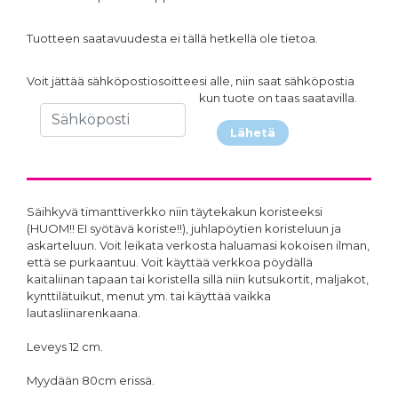
Tuotteen saatavuudesta ei tällä hetkellä ole tietoa.
Voit jättää sähköpostiosoitteesi alle, niin saat sähköpostia
kun tuote on taas saatavilla.
Lähetä
Säihkyvä timanttiverkko niin täytekakun koristeeksi
(HUOM!! EI syötävä koriste!!), juhlapöytien koristeluun ja
askarteluun. Voit leikata verkosta haluamasi kokoisen ilman,
että se purkaantuu. Voit käyttää verkkoa pöydällä
kaitaliinan tapaan tai koristella sillä niin kutsukortit, maljakot,
kynttilätuikut, menut ym. tai käyttää vaikka
lautasliinarenkaana.
Leveys 12 cm.
Myydään 80cm erissä.