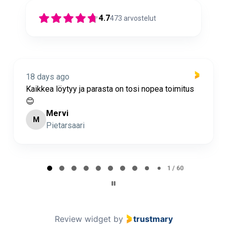
4.7
473
arvostelut
18 days ago
Kaikkea löytyy ja parasta on tosi nopea toimitus
😊
Mervi
M
Pietarsaari
Page 2 of 60
2 / 60