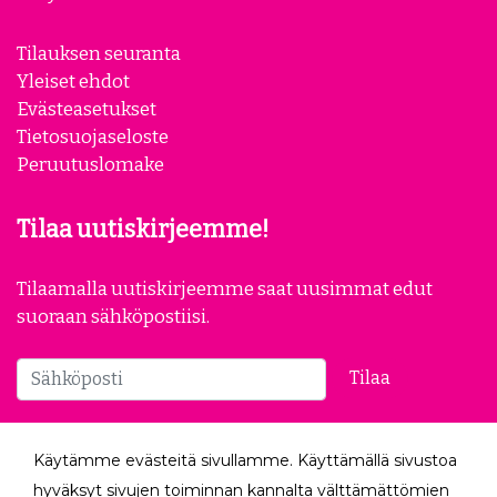
Yhteystiedot
Meistä
Yhteistyökumppanit
Yrityksille
Tilauksen seuranta
Yleiset ehdot
Evästeasetukset
Tietosuojaseloste
Peruutuslomake
Tilaa uutiskirjeemme!
Tilaamalla uutiskirjeemme saat uusimmat edut
suoraan sähköpostiisi.
Käytämme evästeitä sivullamme. Käyttämällä sivustoa
Tilaa
hyväksyt sivujen toiminnan kannalta välttämättömien