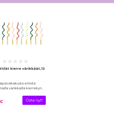
ilät kierre värikkäät,12
äpäiväkakusta entistä
äillä värikkäillä kierrekyn…
Osta nyt!
 €