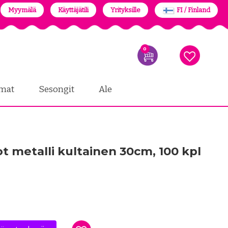
Myymälä
Käyttäjätili
Yrityksille
FI / Finland
0
mat
Sesongit
Ale
t metalli kultainen 30cm, 100 kpl