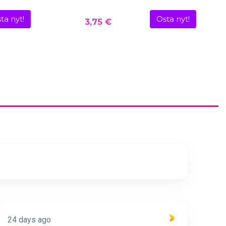
ta nyt!
Osta nyt!
3,75 €
24 days ago
24 