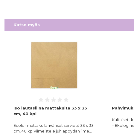
Katso myös
Iso lautasliina mattakulta 33 x 33
Pahvimuki
cm, 40 kpl
Kultaisett 
Ecolor mattakullanväriset servietit 33 x 33
– Ekologinen
cm, 40 kplViimeistele juhlapöydän ilme…