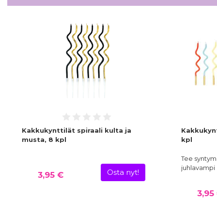
Kakkukynttilät spiraali kulta ja
Kakkukyntt
musta, 8 kpl
kpl
Tee syntym
juhlavampi n
Osta nyt!
3,95 €
3,95