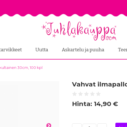
tarvikkeet
Uutta
Askartelu ja puuha
Tee
 kultainen 30cm, 100 kpl
Vahvat ilmapallo
Hinta:
14,90 €