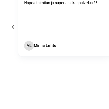
itus
Nopea toimitus ja super asiakaspalvelua 🩷
Minna Lehto
ML
Page 2 of 60