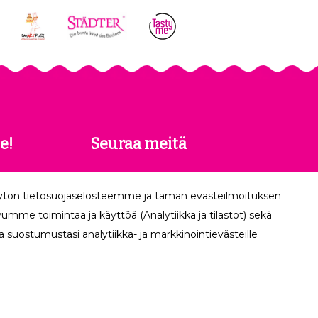
e!
Seuraa meitä
 saat
äytön tietosuojaselosteemme ja tämän evästeilmoituksen
köpostiisi.
mme toimintaa ja käyttöä (Analytiikka ja tilastot) sekä
 suostumustasi analytiikka- ja markkinointievästeille
Tilaa