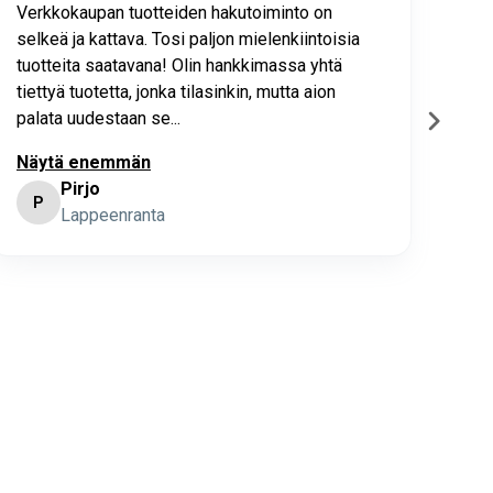
Verkkokaupan tuotteiden hakutoiminto on
Hyv
selkeä ja kattava. Tosi paljon mielenkiintoisia
asia
tuotteita saatavana! Olin hankkimassa yhtä
joho
tiettyä tuotetta, jonka tilasinkin, mutta aion
palata uudestaan se...
Näytä enemmän
Pirjo
P
K
Lappeenranta