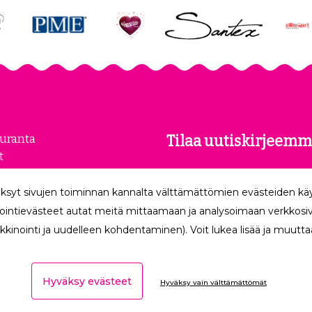
euranta
Tilaa uutiskirjeemm
t
kset
Tilaamalla uutiskirjeemme
loste
ksyt sivujen toiminnan kannalta välttämättömien evästeiden k
uusimmat edut suoraan säh
make
ointievästeet autat meitä mittaamaan ja analysoimaan verkkosivu
kkinointi ja uudelleen kohdentaminen). Voit lukea lisää ja muuttaa
Hyväksy evästeet
Hyväksy vain välttämättömät
Ota yhteyttä