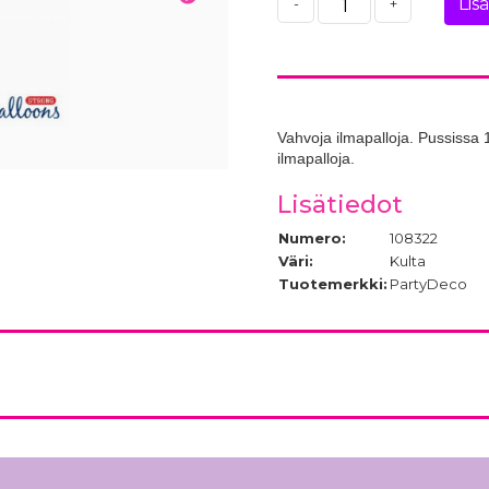
Lis
-
+
Vahvoja ilmapalloja. Pussissa 
ilmapalloja.
Lisätiedot
Numero:
108322
Väri:
Kulta
Tuotemerkki:
PartyDeco