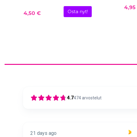
4,95
Osta nyt!
4,50 €
4.7
474
arvostelut
21 days ago