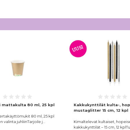
UUSI
 mattakulta 80 ml, 25 kpl
Kakkukynttilät kulta-, hop
mustaglitter 15 cm, 12 kpl
kertakäyttömukit 80 ml, 25 kpl
 valinta juhliinTarjoile j…
Kimaltelevat kultaiset, hopeis
kakkukynttilät – 15 cm, 12 kplT