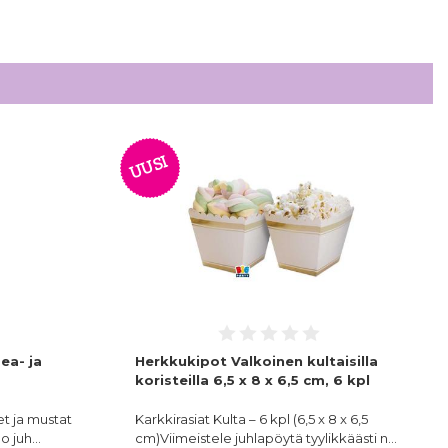
UUSI
ea- ja
Herkkukipot Valkoinen kultaisilla
koristeilla 6,5 x 8 x 6,5 cm, 6 kpl
et ja mustat
Karkkirasiat Kulta – 6 kpl (6,5 x 8 x 6,5
uo juh…
cm)Viimeistele juhlapöytä tyylikkäästi n…