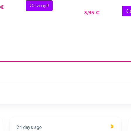
Osta nyt!
 €
Os
3,95 €
24 days ago