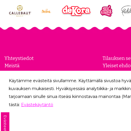
Yhteystiedot
Tilauksen s
Meistä
Yleiset ehdo
Yhteistyökumppanit
Evästeasetu
Yrityksille
Tietosuojase
Käytämme evästeitä sivullamme. Käyttämällä sivustoa hyvä
Peruutuslo
kuvauksen mukaisesti. Hyväksyessäsi analytiikka- ja markkin
tarjoamaan sinulle sinua itseäsi kiinnostavaa mainontaa (Mar
tästä:
Evästekäytäntö
Evästeet