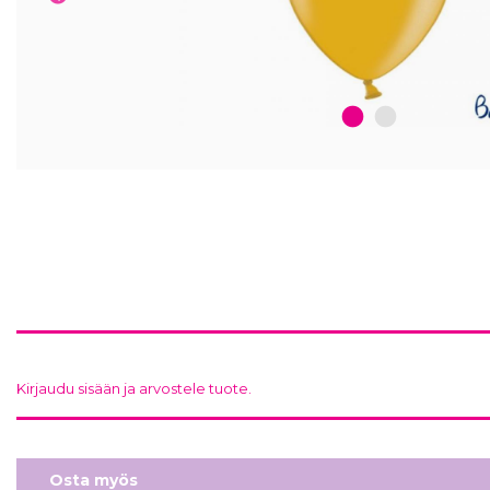
1
2
Kirjaudu sisään ja arvostele tuote.
Osta myös