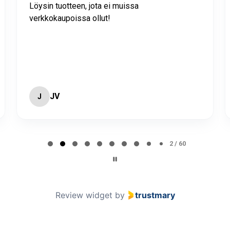
Löysin tuotteen, jota ei muissa
verkkokaupoissa ollut!
JV
J
2 / 60
Review widget
by
trustmary