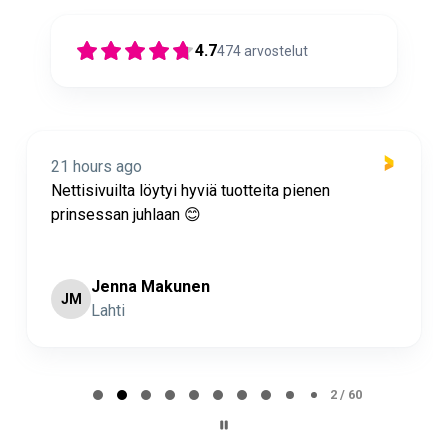
4.7
474
arvostelut
21 hours ago
Nettisivuilta löytyi hyviä tuotteita pienen
prinsessan juhlaan 😊
Jenna Makunen
JM
Lahti
Page 2 of 60
2 / 60