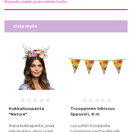
Kirjaudu sisään ja arvostele tuote.
Osta myös
Kukkahiuspanta
Trooppinen hibiscus
"Nature"
lippuviiri, 6 m
Ihana kukkapanta, jossa
Luo juhliin trooppista
tekokukkia, oksia ja leh…
tunnelmaa näyttävällä Hib…