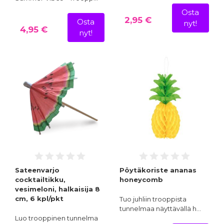
Osta
2,95 €
Osta
nyt!
4,95 €
nyt!
Sateenvarjo
Pöytäkoriste ananas
cocktailtikku,
honeycomb
vesimeloni, halkaisija 8
cm, 6 kpl/pkt
Tuo juhliin trooppista
tunnelmaa näyttävällä h…
Luo trooppinen tunnelma