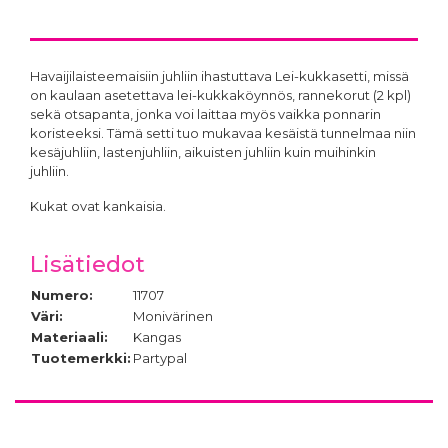
Havaijilaisteemaisiin juhliin ihastuttava Lei-kukkasetti, missä
on kaulaan asetettava lei-kukkaköynnös, rannekorut (2 kpl)
sekä otsapanta, jonka voi laittaa myös vaikka ponnarin
koristeeksi. Tämä setti tuo mukavaa kesäistä tunnelmaa niin
kesäjuhliin, lastenjuhliin, aikuisten juhliin kuin muihinkin
juhliin.
Kukat ovat kankaisia.
Lisätiedot
Numero:
11707
Väri:
Monivärinen
Materiaali:
Kangas
Tuotemerkki:
Partypal