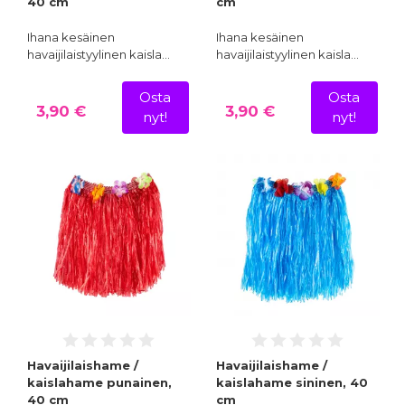
40 cm
cm
Ihana kesäinen
Ihana kesäinen
havaijilaistyylinen kaisla…
havaijilaistyylinen kaisla…
Osta
Osta
3,90 €
3,90 €
nyt!
nyt!
Havaijilaishame /
Havaijilaishame /
kaislahame punainen,
kaislahame sininen, 40
40 cm
cm