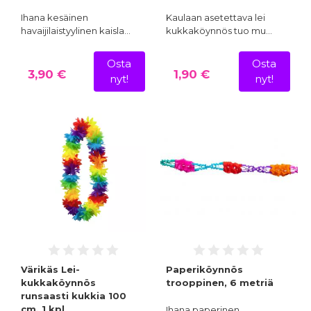
Ihana kesäinen
Kaulaan asetettava lei
havaijilaistyylinen kaisla…
kukkaköynnös tuo mu…
Osta
Osta
3,90 €
1,90 €
nyt!
nyt!
Värikäs Lei-
Paperiköynnös
kukkaköynnös
trooppinen, 6 metriä
runsaasti kukkia 100
cm, 1 kpl
Ihana paperinen