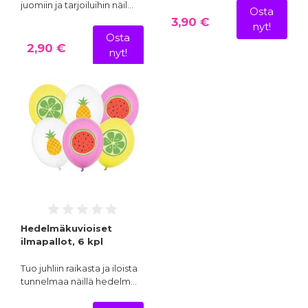
juomiin ja tarjoiluihin näil…
Osta
3,90 €
nyt!
Osta
2,90 €
nyt!
Hedelmäkuvioiset
ilmapallot, 6 kpl
Tuo juhliin raikasta ja iloista
tunnelmaa näillä hedelm…