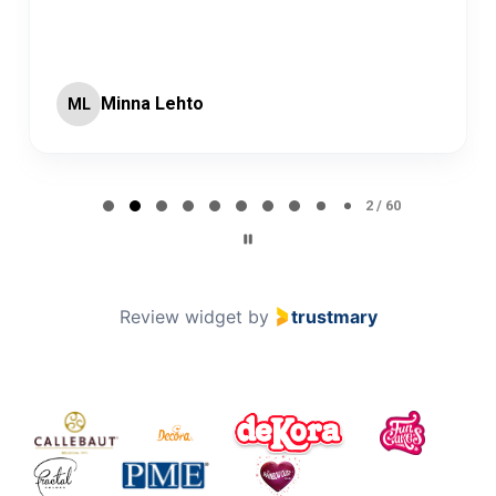
Minna Lehto
ML
Page 2 of 60
2 / 60
Review widget
by
trustmary