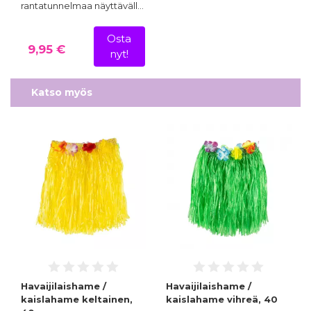
rantatunnelmaa näyttäväll…
Osta
9,95 €
nyt!
Katso myös
Havaijilaishame /
Havaijilaishame /
kaislahame keltainen,
kaislahame vihreä, 40