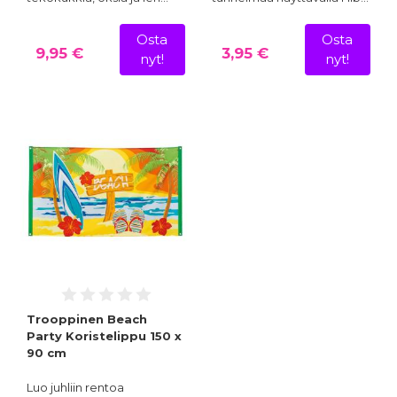
Osta
Osta
9,95 €
3,95 €
nyt!
nyt!
Trooppinen Beach
Party Koristelippu 150 x
90 cm
Luo juhliin rentoa