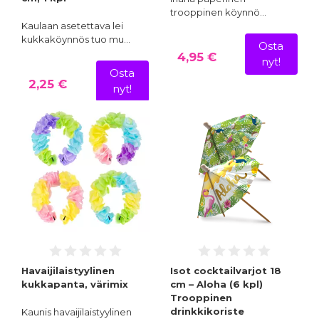
trooppinen köynnö…
Kaulaan asetettava lei
kukkaköynnös tuo mu…
Osta
4,95 €
nyt!
Osta
2,25 €
nyt!
Havaijilaistyylinen
Isot cocktailvarjot 18
kukkapanta, värimix
cm – Aloha (6 kpl)
Trooppinen
drinkkikoriste
Kaunis havaijilaistyylinen