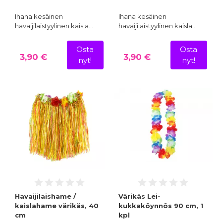
Ihana kesäinen
Ihana kesäinen
havaijilaistyylinen kaisla…
havaijilaistyylinen kaisla…
Osta
Osta
3,90 €
3,90 €
nyt!
nyt!
Havaijilaishame /
Värikäs Lei-
kaislahame värikäs, 40
kukkaköynnös 90 cm, 1
cm
kpl