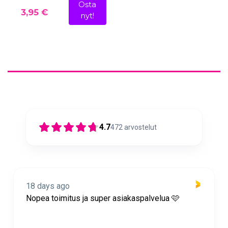
Osta
3,95 €
nyt!
4.7
472
arvostelut
18 days ago
Nopea toimitus ja super asiakaspalvelua 🩷