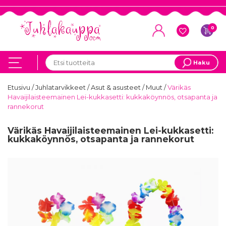
0
Haku
Etusivu
/
Juhlatarvikkeet
/
Asut & asusteet
/
Muut
/
Värikäs
Havaijilaisteemainen Lei-kukkasetti: kukkaköynnös, otsapanta ja
rannekorut
Värikäs Havaijilaisteemainen Lei-kukkasetti:
kukkaköynnös, otsapanta ja rannekorut