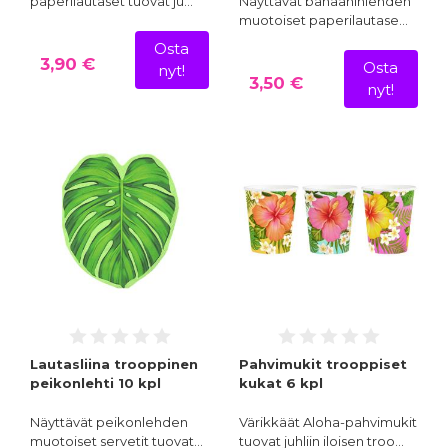
paperilautaset tuovat ju…
Näyttävät banaaninlehden
muotoiset paperilautase…
Osta
3,90 €
Osta
nyt!
3,50 €
nyt!
Lautasliina trooppinen
Pahvimukit trooppiset
peikonlehti 10 kpl
kukat 6 kpl
Näyttävät peikonlehden
Värikkäät Aloha-pahvimukit
muotoiset servetit tuovat…
tuovat juhliin iloisen troo…