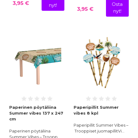
3,95 €
Osta
nyt!
3,95 €
nyt!
Paperinen pöytäliina
Paperipillit Summer
Summer vibes 137 x 247
vibes 8 kpl
cm
Paperipillit Summer Vibes –
Paperinen pöytäliina
Trooppiset juomapillitVi…
Summer Vibes – Troopp…