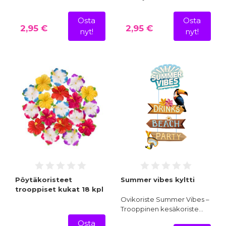
Osta
Osta
2,95 €
2,95 €
nyt!
nyt!
Pöytäkoristeet
Summer vibes kyltti
trooppiset kukat 18 kpl
Ovikoriste Summer Vibes –
Trooppinen kesäkoriste…
Osta