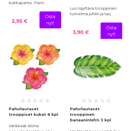
kukkapanta. Pann…
Luo näyttävä trooppinen
tunnelma juhliin ja tarj…
Osta
2,95 €
nyt!
Osta
3,90 €
nyt!
Pahvilautaset
Pahvilautaset
trooppiset kukat 6 kpl
trooppinen
banaaninlehti 3 kpl
Värikkäät Aloha-