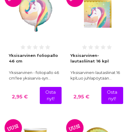
Yksisarvinen foliopallo
Yksisarvinen-
46 cm
lautasliinat 16 kpl
Yksisarvinen - foliopallo 46
Yksisarvinen-lautasliinat 16
cmTee yksisarvis-syn…
kplLuo juhlapöytään…
Osta
Osta
2,95 €
2,95 €
nyt!
nyt!
UUSI
UUSI