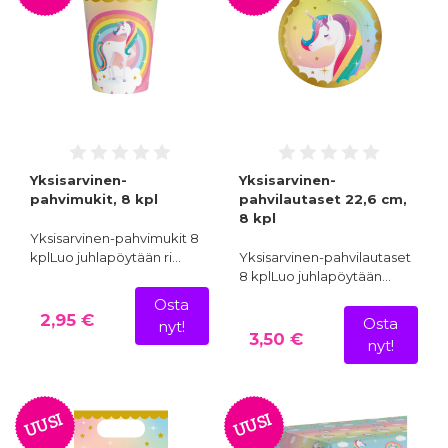
Yksisarvinen-
Yksisarvinen-
pahvimukit, 8 kpl
pahvilautaset 22,6 cm,
8 kpl
Yksisarvinen-pahvimukit 8
kplLuo juhlapöytään ri…
Yksisarvinen-pahvilautaset
8 kplLuo juhlapöytään…
Osta
2,95 €
Osta
nyt!
3,50 €
nyt!
UUSI
UUSI