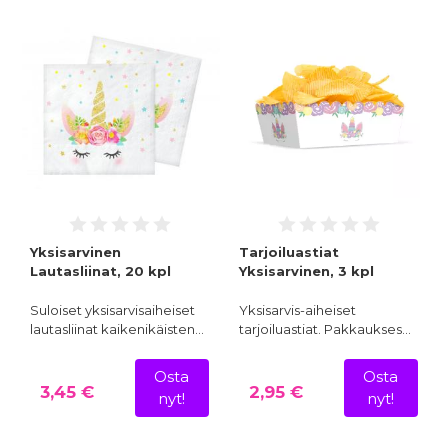
Yksisarvinen
Tarjoiluastiat
Lautasliinat, 20 kpl
Yksisarvinen, 3 kpl
Suloiset yksisarvisaiheiset
Yksisarvis-aiheiset
lautasliinat kaikenikäisten…
tarjoiluastiat. Pakkaukses…
Osta
Osta
3,45 €
2,95 €
nyt!
nyt!