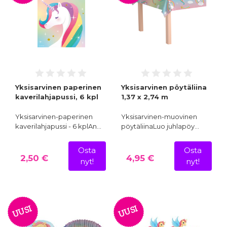
Yksisarvinen paperinen
Yksisarvinen pöytäliina
kaverilahjapussi, 6 kpl
1,37 x 2,74 m
Yksisarvinen-paperinen
Yksisarvinen-muovinen
kaverilahjapussi - 6 kplAn…
pöytäliinaLuo juhlapöy…
Osta
Osta
2,50 €
4,95 €
nyt!
nyt!
UUSI
UUSI