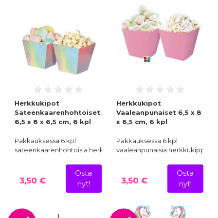
Herkkukipot
Herkkukipot
Sateenkaarenhohtoiset
Vaaleanpunaiset 6,5 x 8
6,5 x 8 x 6,5 cm, 6 kpl
x 6,5 cm, 6 kpl
Pakkauksessa 6 kpl
Pakkauksessa 6 kpl
sateenkaarenhohtoisia herkkuk…
vaaleanpunaisia herkkukippoja
Osta
Osta
3,50 €
3,50 €
nyt!
nyt!