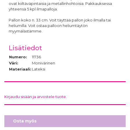
ovat kiiltäväpintaisia ja metallinhohtoisia. Pakkauksessa
yhteensä 5 kpl ilmapalloja.
Pallon koko n. 33 cm. Voit täyttää pallon joko ilmalla tai
heliumilla. Voit ostaa palloon heliumtäytön
myymälästämme.
Lisätiedot
Numero:
11736
Väri:
Monivärinen
Materiaali:
Lateksi
Kirjaudu sisään ja arvostele tuote.
Osta myös