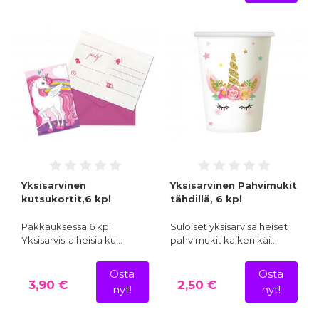
Yksisarvinen
Yksisarvinen Pahvimukit
kutsukortit,6 kpl
tähdillä, 6 kpl
Pakkauksessa 6 kpl
Suloiset yksisarvisaiheiset
Yksisarvis-aiheisia ku…
pahvimukit kaikenikäi…
Osta
Osta
3,90 €
2,50 €
nyt!
nyt!