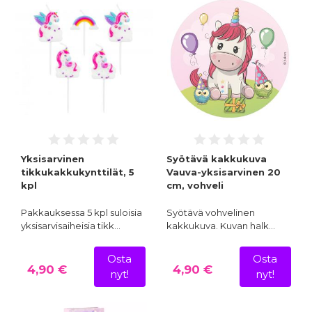
Yksisarvinen
Syötävä kakkukuva
tikkukakkukynttilät, 5
Vauva-yksisarvinen 20
kpl
cm, vohveli
Pakkauksessa 5 kpl suloisia
Syötävä vohvelinen
yksisarvisaiheisia tikk…
kakkukuva. Kuvan halk…
Osta
Osta
4,90 €
4,90 €
nyt!
nyt!