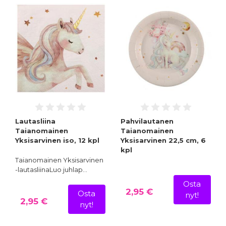
Lautasliina
Pahvilautanen
Taianomainen
Taianomainen
Yksisarvinen iso, 12 kpl
Yksisarvinen 22,5 cm, 6
kpl
Taianomainen Yksisarvinen
-lautasliinaLuo juhlap…
Osta
2,95 €
Osta
nyt!
2,95 €
nyt!