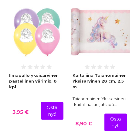
Ilmapallo yksisarvinen
Kaitaliina Taianomainen
pastellinen värimix, 8
Yksisarvinen 28 cm, 2,5
kpl
m
Taianomainen Yksisarvinen
-kaitaliinaLuo juhlapö…
Osta
3,95 €
nyt!
Osta
8,90 €
nyt!