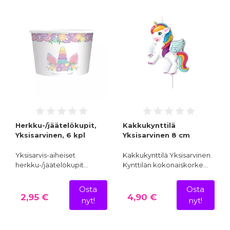
Herkku-/jäätelökupit,
Kakkukynttilä
Yksisarvinen, 6 kpl
Yksisarvinen 8 cm
Yksisarvis-aiheiset
Kakkukynttilä Yksisarvinen.
herkku-/jäätelökupit…
Kynttilän kokonaiskorke…
Osta
Osta
2,95 €
4,90 €
nyt!
nyt!