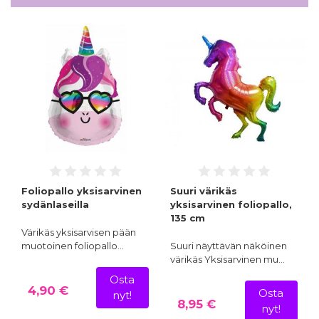
Foliopallo yksisarvinen
Suuri värikäs
sydänlaseilla
yksisarvinen foliopallo,
135 cm
Värikäs yksisarvisen pään
muotoinen foliopallo…
Suuri näyttävän näköinen
värikäs Yksisarvinen mu…
Osta
4,90 €
Osta
nyt!
8,95 €
nyt!