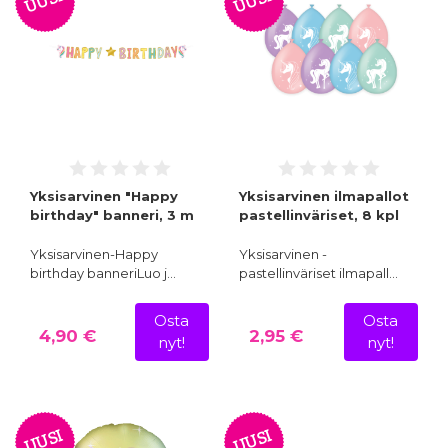
UUSI
UUSI
Yksisarvinen "Happy
Yksisarvinen ilmapallot
birthday" banneri, 3 m
pastellinväriset, 8 kpl
Yksisarvinen-Happy
Yksisarvinen -
birthday banneriLuo j…
pastellinväriset ilmapall…
Osta
Osta
4,90 €
2,95 €
nyt!
nyt!
UUSI
UUSI