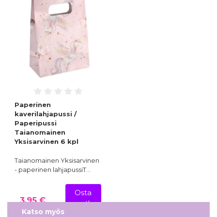
Paperinen
kaverilahjapussi /
Paperipussi
Taianomainen
Yksisarvinen 6 kpl
Taianomainen Yksisarvinen
- paperinen lahjapussiT…
Osta
3,95 €
nyt!
Katso myös