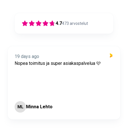
4.7
473
arvostelut
19 days ago
Nopea toimitus ja super asiakaspalvelua 🩷
Minna Lehto
ML
Page 2 of 60