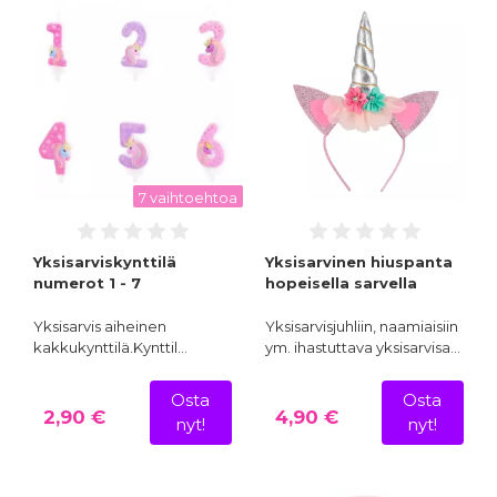
7 vaihtoehtoa
Yksisarviskynttilä
Yksisarvinen hiuspanta
numerot 1 - 7
hopeisella sarvella
Yksisarvis aiheinen
Yksisarvisjuhliin, naamiaisiin
kakkukynttilä.Kynttil…
ym. ihastuttava yksisarvisa…
Osta
Osta
2,90 €
4,90 €
nyt!
nyt!