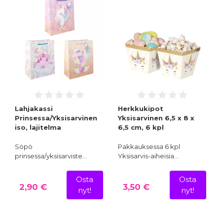
Lahjakassi
Herkkukipot
Prinsessa/Yksisarvinen
Yksisarvinen 6,5 x 8 x
iso, lajitelma
6,5 cm, 6 kpl
Söpö
Pakkauksessa 6 kpl
prinsessa/yksisarviste…
Yksisarvis-aiheisia…
Osta
Osta
2,90 €
3,50 €
nyt!
nyt!