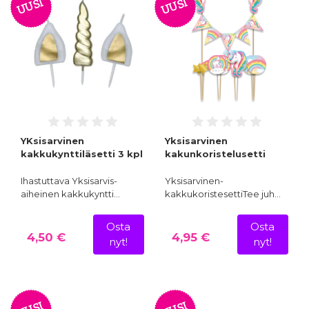
UUSI
UUSI
YKsisarvinen
Yksisarvinen
kakkukynttiläsetti 3 kpl
kakunkoristelusetti
Ihastuttava Yksisarvis-
Yksisarvinen-
aiheinen kakkukyntti…
kakkukoristesettiTee juh…
Osta
Osta
4,50 €
4,95 €
nyt!
nyt!