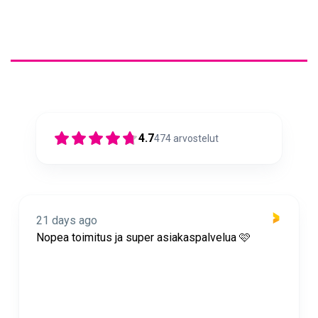
4.7
474
arvostelut
21 days ago
Nopea toimitus ja super asiakaspalvelua 🩷