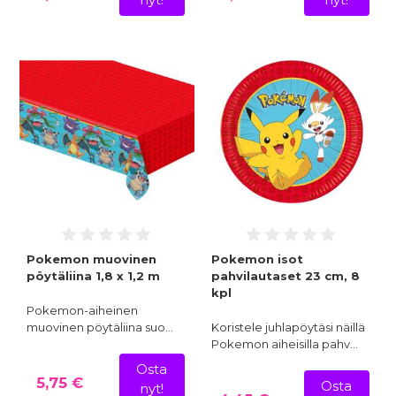
Pokemon muovinen
Pokemon isot
pöytäliina 1,8 x 1,2 m
pahvilautaset 23 cm, 8
kpl
Pokemon-aiheinen
muovinen pöytäliina suo…
Koristele juhlapöytäsi näillä
Pokemon aiheisilla pahv…
Osta
5,75 €
Osta
nyt!