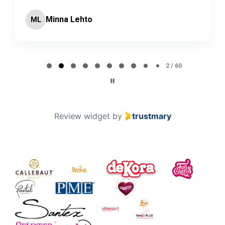
Minna Lehto
ML
Page 2 of 60
2 / 60
Review widget
by
trustmary