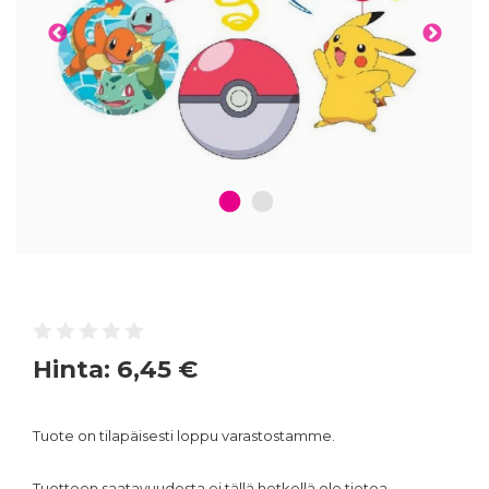
1
2
Hinta:
6,45 €
Tuote on tilapäisesti loppu varastostamme.
Tuotteen saatavuudesta ei tällä hetkellä ole tietoa.