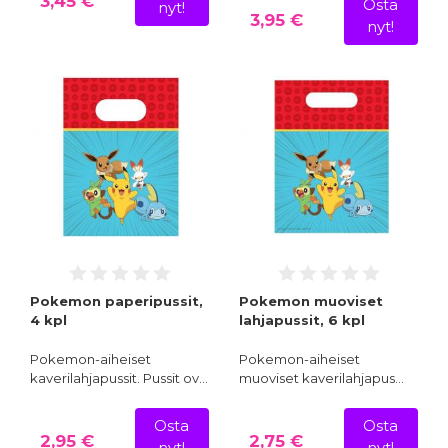
3,45 €
Osta
nyt!
3,95 €
nyt!
Pokemon paperipussit,
Pokemon muoviset
4 kpl
lahjapussit, 6 kpl
Pokemon-aiheiset
Pokemon-aiheiset
kaverilahjapussit. Pussit ov…
muoviset kaverilahjapus…
Osta
Osta
2,95 €
2,75 €
nyt!
nyt!