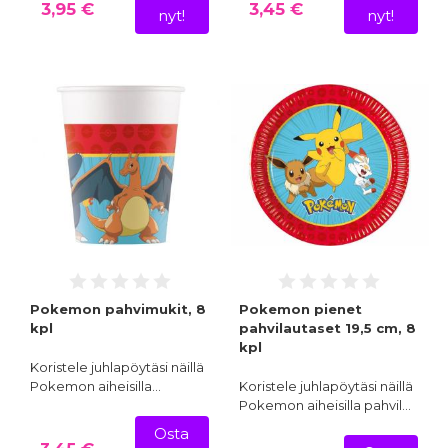
3,95 €
3,45 €
nyt!
nyt!
Pokemon pahvimukit, 8
Pokemon pienet
kpl
pahvilautaset 19,5 cm, 8
kpl
Koristele juhlapöytäsi näillä
Pokemon aiheisilla…
Koristele juhlapöytäsi näillä
Pokemon aiheisilla pahvil…
Osta