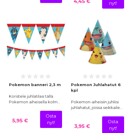
4,45 €
nyt!
Pokemon banneri 2,3 m
Pokemon Juhlahatut 6
kpl
Koristele juhlatilasi tällä
Pokemon aiheisella kolm…
Pokemon-aiheisiin juhliisi
juhlahatut, joissa seikkaile…
Osta
5,95 €
Osta
nyt!
3,95 €
nyt!