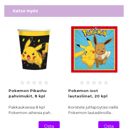
Katso myös
Pokemon Pikachu
Pokemon isot
pahvimukit, 8 kpl
lautasliinat, 20 kpl
Pakkauksessa 8 kpl
Koristele juhlapöytäsi näillä
Pokemon-aiheisia pah…
Pokemon lautasliinoilla…
Osta
Osta