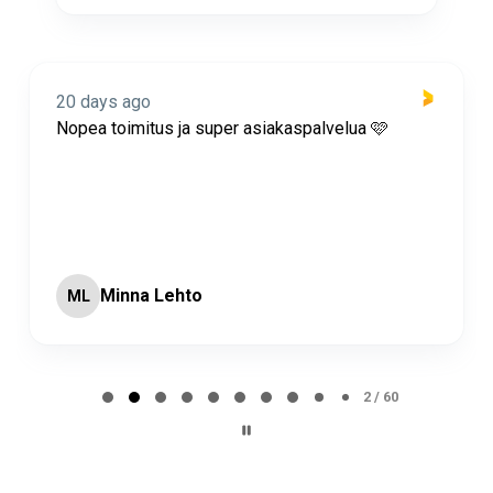
20 days ago
Nopea toimitus ja super asiakaspalvelua 🩷
Minna Lehto
ML
Page 2 of 60
2 / 60