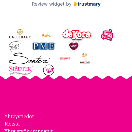
Review widget
by
trustmary
Yhteystiedot
Meistä
Yhteistyökumppanit