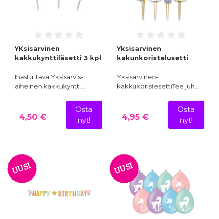
YKsisarvinen
Yksisarvinen
kakkukynttiläsetti 3 kpl
kakunkoristelusetti
Ihastuttava Yksisarvis-
Yksisarvinen-
aiheinen kakkukyntti…
kakkukoristesettiTee juh…
Osta
Osta
4,50 €
4,95 €
nyt!
nyt!
UUSI
UUSI