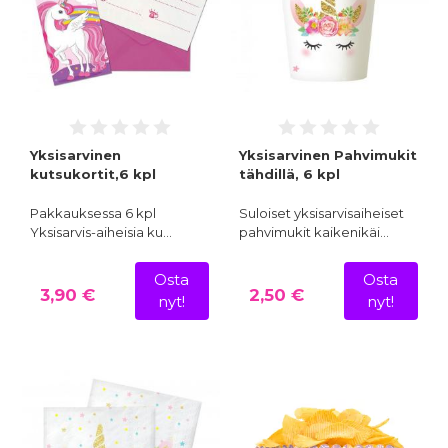
Yksisarvinen
Yksisarvinen Pahvimukit
kutsukortit,6 kpl
tähdillä, 6 kpl
Pakkauksessa 6 kpl
Suloiset yksisarvisaiheiset
Yksisarvis-aiheisia ku…
pahvimukit kaikenikäi…
Osta
Osta
3,90 €
2,50 €
nyt!
nyt!