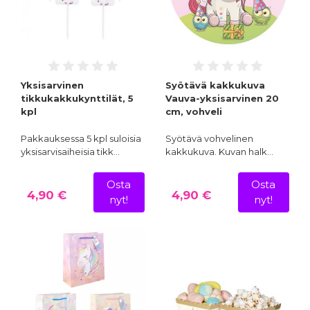
Yksisarvinen
Syötävä kakkukuva
tikkukakkukynttilät, 5
Vauva-yksisarvinen 20
kpl
cm, vohveli
Pakkauksessa 5 kpl suloisia
Syötävä vohvelinen
yksisarvisaiheisia tikk…
kakkukuva. Kuvan halk…
Osta
Osta
4,90 €
4,90 €
nyt!
nyt!