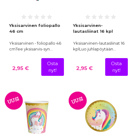
Yksisarvinen foliopallo
Yksisarvinen-
46 cm
lautasliinat 16 kpl
Yksisarvinen - foliopallo 46
Yksisarvinen-lautasliinat 16
cmTee yksisarvis-syn…
kplLuo juhlapöytään…
Osta
Osta
2,95 €
2,95 €
nyt!
nyt!
UUSI
UUSI