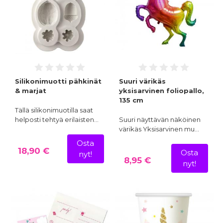
Silikonimuotti pähkinät
Suuri värikäs
& marjat
yksisarvinen foliopallo,
135 cm
Tällä silikonimuotilla saat
helposti tehtyä erilaisten…
Suuri näyttävän näköinen
värikäs Yksisarvinen mu…
Osta
18,90 €
Osta
nyt!
8,95 €
nyt!