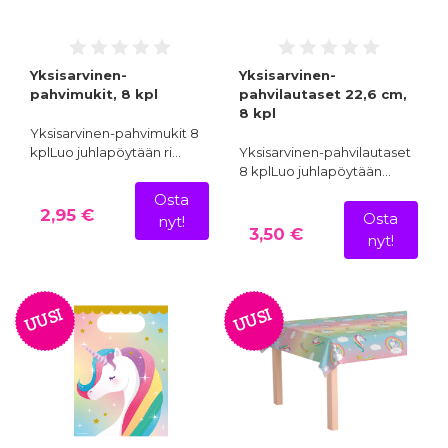
Yksisarvinen-
Yksisarvinen-
pahvimukit, 8 kpl
pahvilautaset 22,6 cm,
8 kpl
Yksisarvinen-pahvimukit 8
kplLuo juhlapöytään ri…
Yksisarvinen-pahvilautaset
8 kplLuo juhlapöytään…
Osta
2,95 €
Osta
nyt!
3,50 €
nyt!
UUSI
UUSI