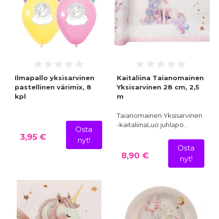
Ilmapallo yksisarvinen
Kaitaliina Taianomainen
pastellinen värimix, 8
Yksisarvinen 28 cm, 2,5
kpl
m
Taianomainen Yksisarvinen
-kaitaliinaLuo juhlapö…
Osta
3,95 €
nyt!
Osta
8,90 €
nyt!