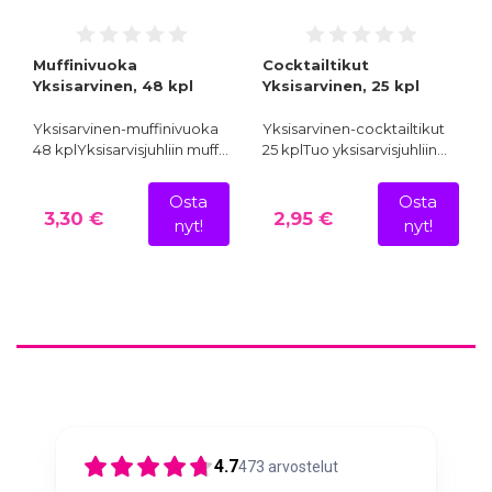
Muffinivuoka
Cocktailtikut
Yksisarvinen, 48 kpl
Yksisarvinen, 25 kpl
Yksisarvinen-muffinivuoka
Yksisarvinen-cocktailtikut
48 kplYksisarvisjuhliin muff…
25 kplTuo yksisarvisjuhliin…
Osta
Osta
3,30 €
2,95 €
nyt!
nyt!
4.7
473
arvostelut