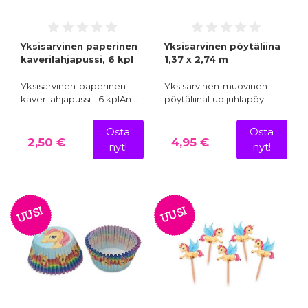
Yksisarvinen paperinen
Yksisarvinen pöytäliina
kaverilahjapussi, 6 kpl
1,37 x 2,74 m
Yksisarvinen-paperinen
Yksisarvinen-muovinen
kaverilahjapussi - 6 kplAn…
pöytäliinaLuo juhlapöy…
Osta
Osta
2,50 €
4,95 €
nyt!
nyt!
UUSI
UUSI