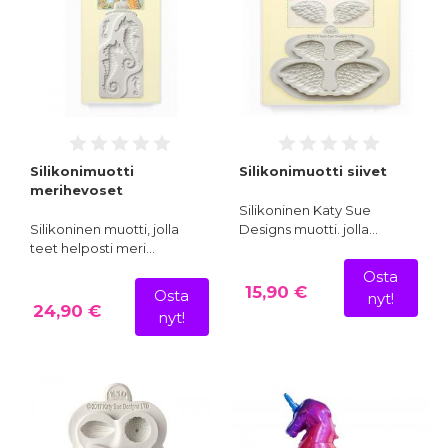
Silikonimuotti
Silikonimuotti siivet
merihevoset
Silikoninen Katy Sue
Silikoninen muotti, jolla
Designs muotti. jolla…
teet helposti meri…
Osta
15,90 €
Osta
nyt!
24,90 €
nyt!