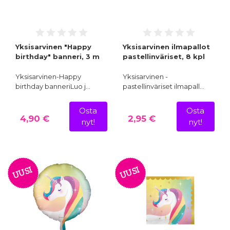
Yksisarvinen "Happy
Yksisarvinen ilmapallot
birthday" banneri, 3 m
pastellinväriset, 8 kpl
Yksisarvinen-Happy
Yksisarvinen -
birthday banneriLuo j…
pastellinväriset ilmapall…
Osta
Osta
4,90 €
2,95 €
nyt!
nyt!
UUSI
UUSI