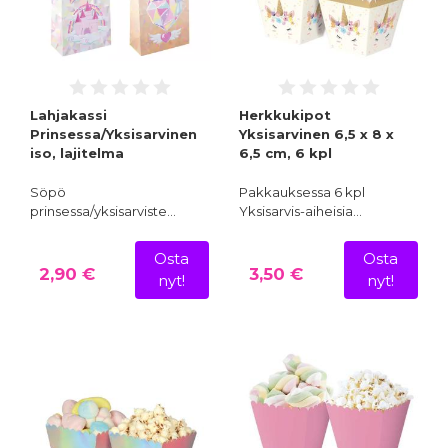
Lahjakassi
Herkkukipot
Prinsessa/Yksisarvinen
Yksisarvinen 6,5 x 8 x
iso, lajitelma
6,5 cm, 6 kpl
Söpö
Pakkauksessa 6 kpl
prinsessa/yksisarviste…
Yksisarvis-aiheisia…
Osta
Osta
2,90 €
3,50 €
nyt!
nyt!