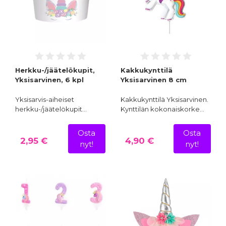
Herkku-/jäätelökupit,
Kakkukynttilä
Yksisarvinen, 6 kpl
Yksisarvinen 8 cm
Yksisarvis-aiheiset
Kakkukynttilä Yksisarvinen.
herkku-/jäätelökupit…
Kynttilän kokonaiskorke…
Osta
Osta
2,95 €
4,90 €
nyt!
nyt!