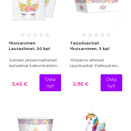
Yksisarvinen
Tarjoiluastiat
Lautasliinat, 20 kpl
Yksisarvinen, 3 kpl
Suloiset yksisarvisaiheiset
Yksisarvis-aiheiset
lautasliinat kaikenikäisten…
tarjoiluastiat. Pakkaukses…
Osta
Osta
3,45 €
2,95 €
nyt!
nyt!