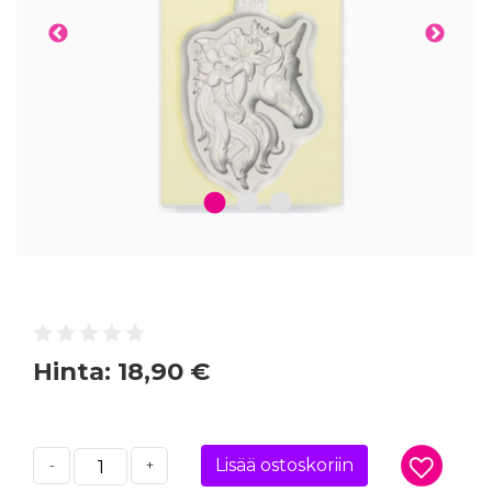
1
2
3
Hinta:
18,90 €
Lisää ostoskoriin
-
+