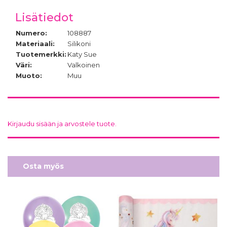
Lisätiedot
Numero:
108887
Materiaali:
Silikoni
Tuotemerkki:
Katy Sue
Väri:
Valkoinen
Muoto:
Muu
Kirjaudu sisään ja arvostele tuote.
Osta myös