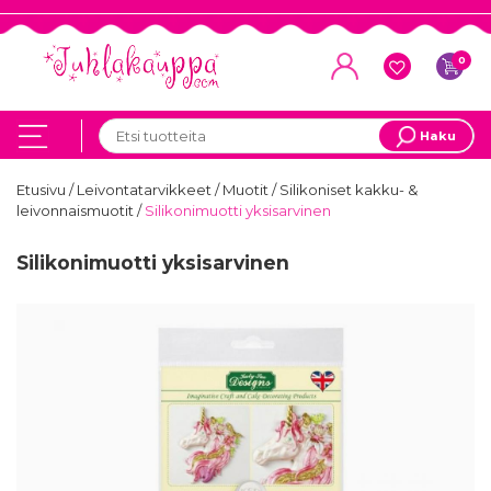
0
Haku
Etusivu
/
Leivontatarvikkeet
/
Muotit
/
Silikoniset kakku- &
leivonnaismuotit
/
Silikonimuotti yksisarvinen
Silikonimuotti yksisarvinen