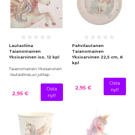
Lautasliina
Pahvilautanen
Taianomainen
Taianomainen
Yksisarvinen iso, 12 kpl
Yksisarvinen 22,5 cm, 6
kpl
Taianomainen Yksisarvinen
-lautasliinaLuo juhlap…
Osta
2,95 €
Osta
nyt!
2,95 €
nyt!