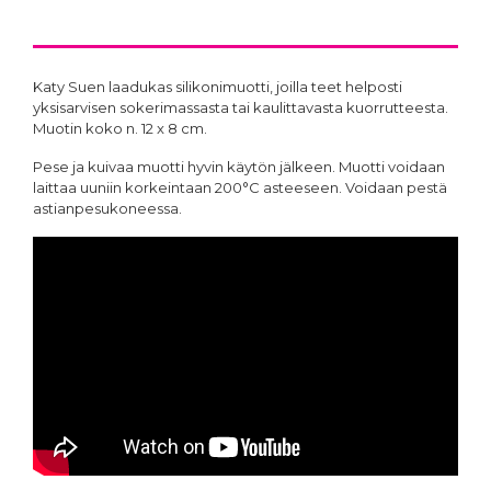
Katy Suen laadukas silikonimuotti, joilla teet helposti
yksisarvisen sokerimassasta tai kaulittavasta kuorrutteesta.
Muotin koko n. 12 x 8 cm.
Pese ja kuivaa muotti hyvin käytön jälkeen. Muotti voidaan
laittaa uuniin korkeintaan 200°C asteeseen. Voidaan pestä
astianpesukoneessa.