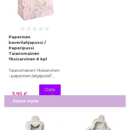
Paperinen
kaverilahjapussi /
Paperipussi
Taianomainen
Yksisarvinen 6 kpl
Taianomainen Yksisarvinen
- paperinen lahjapussiT…
Osta
3,95 €
nyt!
Katso myös