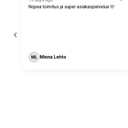
itus
Nopea toimitus ja super asiakaspalvelua 🩷
Minna Lehto
ML
Page 2 of 60