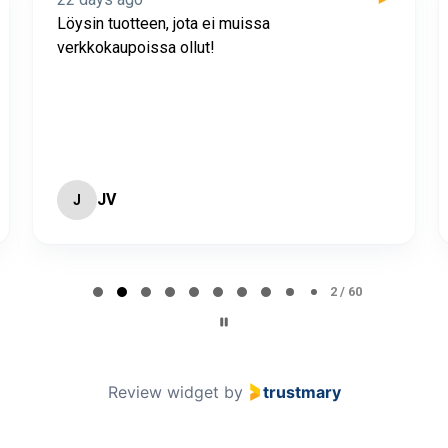
Löysin tuotteen, jota ei muissa
verkkokaupoissa ollut!
JV
J
2 / 60
Review widget
by
trustmary