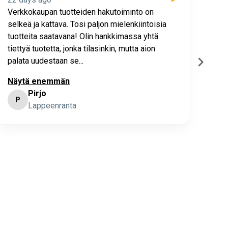
Verkkokaupan tuotteiden hakutoiminto on
Hyv
selkeä ja kattava. Tosi paljon mielenkiintoisia
asia
tuotteita saatavana! Olin hankkimassa yhtä
joho
tiettyä tuotetta, jonka tilasinkin, mutta aion
palata uudestaan se...
Näytä enemmän
Pirjo
P
K
Lappeenranta