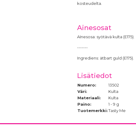
kosteudelta.
Ainesosat
AInesosa: syötävä kulta (E175).
-------
Ingrediens: ätbart guld (E175).
Lisätiedot
Numero:
13502
Väri:
Kulta
Materiaali:
Kulta
Paino:
1 - 9 g
Tuotemerkki:
Tasty Me