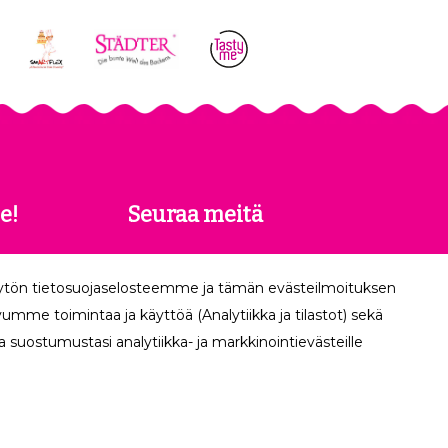
e!
Seuraa meitä
 saat
äytön tietosuojaselosteemme ja tämän evästeilmoituksen
köpostiisi.
mme toimintaa ja käyttöä (Analytiikka ja tilastot) sekä
 suostumustasi analytiikka- ja markkinointievästeille
Tilaa