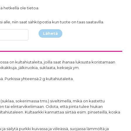
ä hetkellä ole tietoa.
i alle, niin saat sähköpostia kun tuote on taas saatavilla.
Lähetä
jossa on kultahiutaleita, joilla saat ihanaa luksusta koristamaan
pikakkuja, jälkiruokia, suklaata, keksejä ym.
ä. Purkissa yhteensä 2 g kultahiutaleita.
 (suklaa, sokerimassa tms.) siveltimellä, mikä on kastettu
n tai elintarvikeliimaan. Odota, että pinta tulee hiukan
tahiutaleen. Kultaarkki kannattaa siirtää esim. pinseteillä, koska
ni ja säilytä purkki kuivassa ja viileässä, suojassa lämmöltä ja