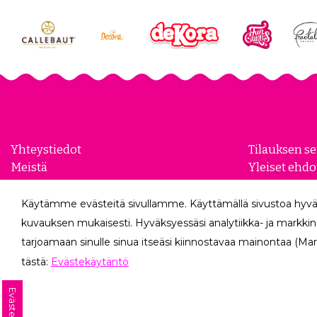
Yhteystiedot
Tilauksen s
Meistä
Yleiset ehdo
Yhteistyökumppanit
Evästeasetu
Yrityksille
Tietosuojase
Käytämme evästeitä sivullamme. Käyttämällä sivustoa hyvä
Peruutuslo
kuvauksen mukaisesti. Hyväksyessäsi analytiikka- ja markkin
tarjoamaan sinulle sinua itseäsi kiinnostavaa mainontaa (Mar
tästä:
Evästekäytäntö
Evästeet