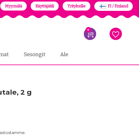
Myymälä
Käyttäjätili
Yrityksille
FI / Finland
0
mat
Sesongit
Ale
tale, 2 g
arastostamme.