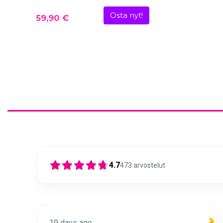
Osta nyt!
59,90 €
4.7
473
arvostelut
19 days ago