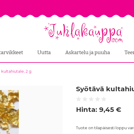
tarvikkeet
Uutta
Askartelu ja puuha
Tee
kultahiutale, 2 g
Syötävä kultahiu
Hinta:
9,45 €
Tuote on tilapäisesti loppu v