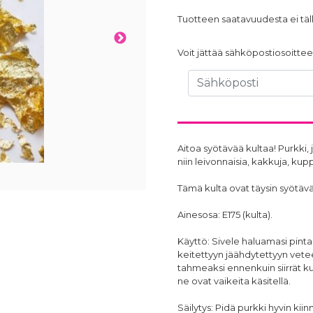
Tuotteen saatavuudesta ei täll
Voit jättää sähköpostiosoittees
Aitoa syötävää kultaa! Purkki, 
niin leivonnaisia, kakkuja, kup
Tämä kulta ovat täysin syötävä
Ainesosa: E175 (kulta).
Käyttö: Sivele haluamasi pinta
keitettyyn jäähdytettyyn vetee
tahmeaksi ennenkuin siirrät kul
ne ovat vaikeita käsitellä.
Säilytys: Pidä purkki hyvin kiin