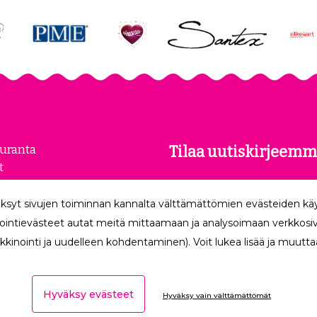
euranta
Tilaa uutiskirjeemm
t
kset
Tilaamalla uutiskirjeemme
loste
ksyt sivujen toiminnan kannalta välttämättömien evästeiden k
uusimmat edut suoraan säh
make
ointievästeet autat meitä mittaamaan ja analysoimaan verkkosivu
kkinointi ja uudelleen kohdentaminen). Voit lukea lisää ja muuttaa
Hyväksy evästeet
Hyväksy vain välttämättömät