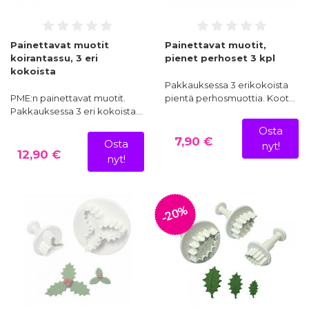
Painettavat muotit
Painettavat muotit,
koirantassu, 3 eri
pienet perhoset 3 kpl
kokoista
Pakkauksessa 3 erikokoista
PME:n painettavat muotit.
pientä perhosmuottia. Koot…
Pakkauksessa 3 eri kokoista…
Osta
7,90 €
Osta
nyt!
12,90 €
nyt!
-20%