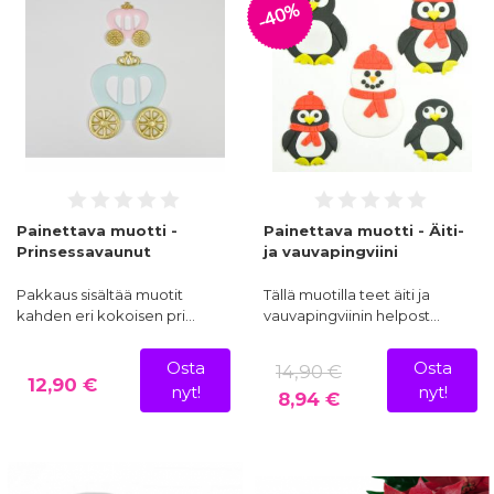
-40%
Painettava muotti -
Painettava muotti - Äiti-
Prinsessavaunut
ja vauvapingviini
Pakkaus sisältää muotit
Tällä muotilla teet äiti ja
kahden eri kokoisen pri…
vauvapingviinin helpost…
Osta
Osta
14,90 €
12,90 €
nyt!
nyt!
8,94 €