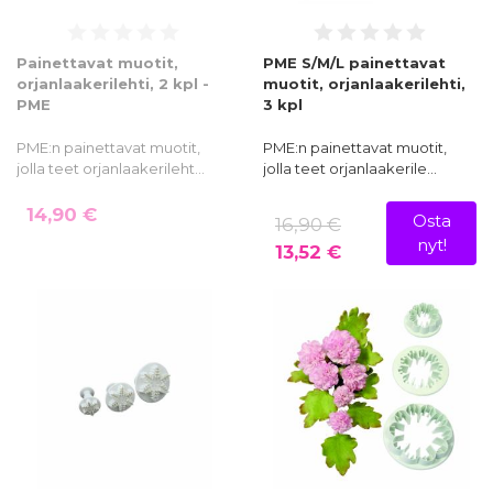
Painettavat muotit,
PME S/M/L painettavat
orjanlaakerilehti, 2 kpl -
muotit, orjanlaakerilehti,
PME
3 kpl
PME:n painettavat muotit,
PME:n painettavat muotit,
jolla teet orjanlaakerileht…
jolla teet orjanlaakerile…
14,90 €
Osta
16,90 €
nyt!
13,52 €