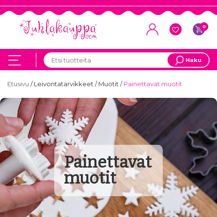
0
Haku
Etusivu
/
Leivontatarvikkeet
/
Muotit
/
Painettavat muotit
Painettavat
muotit