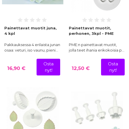
Painettavat muotit juna,
Painettavat muotit,
4 kpl
perhonen, 3kpl - PME
Pakkauksessa 4 erilaista junan
PME:n painettavat muotit,
osaa: veturi, iso vaunu, pieni…
jolla teet ihania erikokoisia p…
Osta
Osta
16,90 €
12,50 €
nyt!
nyt!