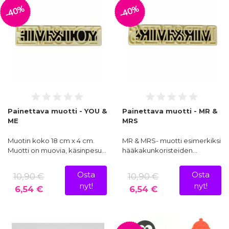
-40%
-40%
Painettava muotti - YOU &
Painettava muotti - MR &
ME
MRS
Muotin koko 18 cm x 4 cm.
MR & MRS- muotti esimerkiksi
Muotti on muovia, käsinpesu…
hääkakunkoristeiden…
Osta
Osta
10,90 €
10,90 €
nyt!
nyt!
6,54 €
6,54 €