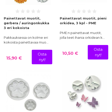
Painettavat muotit,
Painettavat muotit, pieni
gerbera / auringonkukka
orkidea, 3 kpl - PME
3 eri kokoista
PME:n painettavat muotit,
Pakkauksessa on kolme eri
jolla teet ihania orkidean k…
kokoista painettavaa muo…
Osta
10,50 €
Osta
nyt!
15,90 €
nyt!