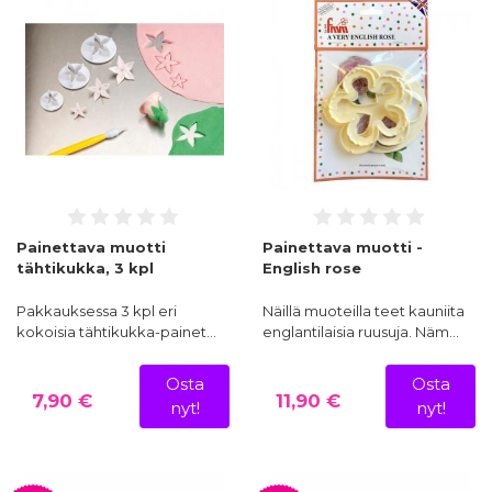
Painettava muotti
Painettava muotti -
tähtikukka, 3 kpl
English rose
Pakkauksessa 3 kpl eri
Näillä muoteilla teet kauniita
kokoisia tähtikukka-painet…
englantilaisia ruusuja. Näm…
Osta
Osta
7,90 €
11,90 €
nyt!
nyt!