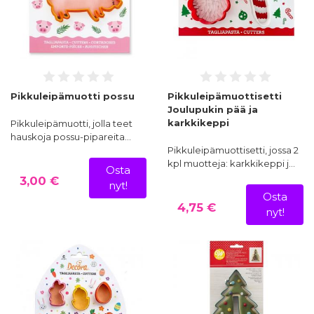
Pikkuleipämuotti possu
Pikkuleipämuottisetti
Joulupukin pää ja
karkkikeppi
Pikkuleipämuotti, jolla teet
hauskoja possu-pipareita…
Pikkuleipämuottisetti, jossa 2
kpl muotteja: karkkikeppi j…
Osta
3,00 €
nyt!
Osta
4,75 €
nyt!