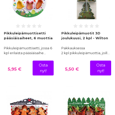
Pikkuleipämuottisetti
Pikkuleipämuotit 3D
pääsiäisaiheet, 6 muottia
joulukuusi, 2 kpl - Wilton
Pikkuleipämuottisetti, jossa 6
Pakkauksessa
kpl erilaista pääsiäisaihe…
2 kpl pikkuleipämuottia, joill…
Osta
Osta
5,95 €
5,50 €
nyt!
nyt!