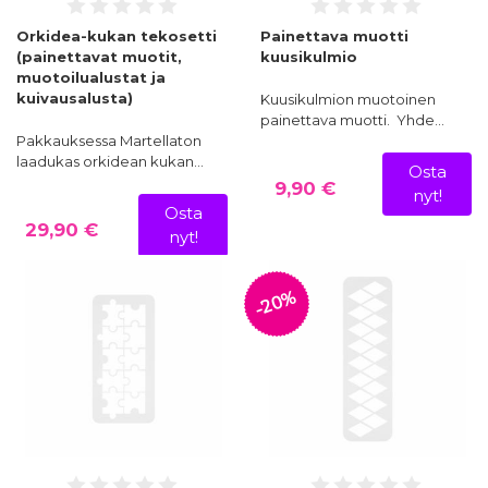
Orkidea-kukan tekosetti
Painettava muotti
(painettavat muotit,
kuusikulmio
muotoilualustat ja
kuivausalusta)
Kuusikulmion muotoinen
painettava muotti. Yhde…
Pakkauksessa Martellaton
laadukas orkidean kukan…
Osta
9,90 €
nyt!
Osta
29,90 €
nyt!
-20%