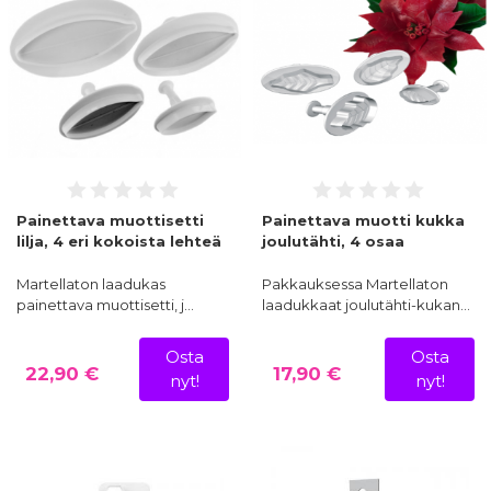
Painettava muottisetti
Painettava muotti kukka
lilja, 4 eri kokoista lehteä
joulutähti, 4 osaa
Martellaton laadukas
Pakkauksessa Martellaton
painettava muottisetti, j…
laadukkaat joulutähti-kukan…
Osta
Osta
22,90 €
17,90 €
nyt!
nyt!