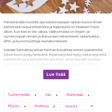
Painettavalla muotilla saa sokerimassaan tarkan kuvion ilman
piirtämistä tai pursottamista ja lopputulos on tasainen myös
silloin, kun käsi ei ole vakaa. Valikoimassa on kirjain- ja
numerosarjat nimien ja ikävuosien tekemiseen sekä kukka-,
lehti- ja kuviomuotteja reunakoristeisiin.
Massan kannattaa antaa hieman kuivahtaa ennen painamista,
jolloin kuvio pysyy terävänä. Kirjainsarjoista löytyy sekä isoja että
pieniä kokoja ja leimasimilla saa koko sanan kerralla suoraan
riviin. Valmiit kuviot voi maalata elintarvikeväreillä tai jättää
sellaisenaan. Silikoniset ja muoviset
muotit
löytyvät myös
laajemmasta muotit-ryhmästä ja valmiiksi tehdyt
kakkukoristeet
Lue lisää
sekä syötävät
leivontakoristeet
ovat omissa ryhmissään.
Tuotemerkki
Väri
Materiaali
v
v
v
Muoto
Korkeus
v
v