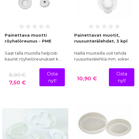
Painettava muotti
Painettavat muotit,
röyhelöreunus - PME
ruusunterälehdet, 3 kpl
Saat tällä muotilla helposti
Näillä muoteilla voit tehdä
kauniit röyhelöreunukset k…
ruusunterälehtiä mm. soker…
Osta
Osta
8,90 €
10,90 €
nyt!
nyt!
7,50 €