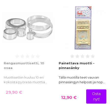
Rengasmuottisetti, 10
Painettava muotti -
osaa
pinnasänky
Muottisettiin kuuluu 10 eri
Tällä muotilla teet vauvan
kokoista pyöreää muottia…
pinnasängyn helposti ja nop…
29,90 €
Osta
12,90 €
nyt!