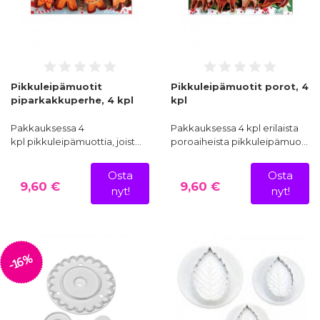
Pikkuleipämuotit
Pikkuleipämuotit porot, 4
piparkakkuperhe, 4 kpl
kpl
Pakkauksessa 4
Pakkauksessa 4 kpl erilaista
kpl pikkuleipämuottia, joist…
poroaiheista pikkuleipämuo…
Osta
Osta
9,60 €
9,60 €
nyt!
nyt!
-16%