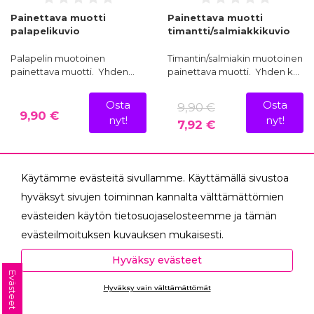
Painettava muotti
Painettava muotti
palapelikuvio
timantti/salmiakkikuvio
Palapelin muotoinen
Timantin/salmiakin muotoinen
painettava muotti. Yhden…
painettava muotti. Yhden k…
Osta
Osta
9,90 €
9,90 €
nyt!
nyt!
7,92 €
Käytämme evästeitä sivullamme. Käyttämällä sivustoa
-28%
-12%
hyväksyt sivujen toiminnan kannalta välttämättömien
evästeiden käytön tietosuojaselosteemme ja tämän
evästeilmoituksen kuvauksen mukaisesti.
Hyväksyessäsi analytiikka- ja markkinointievästeet
Hyväksy evästeet
autat meitä mittaamaan ja analysoimaan
Evästeet
Hyväksy vain välttämättömät
verkkosivumme toimintaa ja käyttöä (Analytiikka ja
Ota yhteyttä
tilastot) sekä tarjoamaan sinulle sinua itseäsi