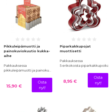
Pikkuleipämuotti ja
Piparkakkupojat
painokuviokuutio kukka-
muottisetti
aihe
Pakkauksessa
Pakkauksessa
5 erikokoista piparkakkupoikam
pikkuleipämuotti ja painoku…
Osta
8,95 €
Osta
nyt!
15,90 €
nyt!