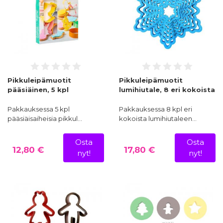
Pikkuleipämuotit
Pikkuleipämuotit
pääsiäinen, 5 kpl
lumihiutale, 8 eri kokoista
Pakkauksessa 5 kpl
Pakkauksessa 8 kpl eri
pääsiäisaiheisia pikkul…
kokoista lumihiutaleen…
Osta
Osta
12,80 €
17,80 €
nyt!
nyt!