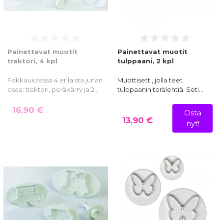
Painettavat muotit
Painettavat muotit
traktori, 4 kpl
tulppaani, 2 kpl
Pakkauksessa 4 erilaista junan
Muottisetti, jolla teet
osaa: traktori, peräkärry ja 2…
tulppaanin terälehtiä. Seti…
16,90 €
Osta
13,90 €
nyt!