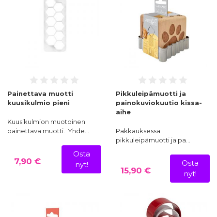
Painettava muotti
Pikkuleipämuotti ja
kuusikulmio pieni
painokuviokuutio kissa-
aihe
Kuusikulmion muotoinen
painettava muotti. Yhde…
Pakkauksessa
pikkuleipämuotti ja pa…
Osta
7,90 €
Osta
nyt!
15,90 €
nyt!