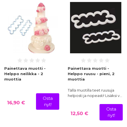
Painettava muotti -
Painettava muotti -
Helppo neilikka - 2
Helppo ruusu - pieni, 2
muottia
muottia
Tällä muotilla teet ruusuja
helposti ja nopeasti! Lisäksi v…
Osta
16,90 €
nyt!
Osta
12,50 €
nyt!