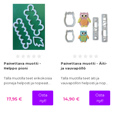
Painettava muotti -
Painettava muotti - Äiti-
Helppo pioni
ja vauvapöllö
Tällä muotilla teet erikokoisia
Tällä muotilla teet äiti ja
pioneja helposti ja nopeast…
vauvapöllön helposti ja nop…
Osta
Osta
17,95 €
14,90 €
nyt!
nyt!