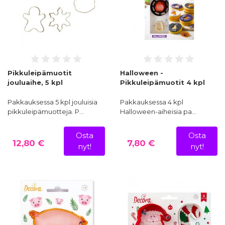
Pikkuleipämuotit
Halloween -
jouluaihe, 5 kpl
Pikkuleipämuotit 4 kpl
Pakkauksessa 5 kpl jouluisia
Pakkauksessa 4 kpl
pikkuleipämuotteja. P…
Halloween-aiheisia pa…
Osta
Osta
12,80 €
7,80 €
nyt!
nyt!