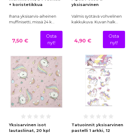
+ koristetikkua
yksisarvinen
Ihana yksisarvis-aiheinen
Valmis syötävä vohvelinen
muffinisetti, missä 24 k…
kakkukuva. Kuvan halk…
Osta
Osta
7,50 €
4,90 €
nyt!
nyt!
Yksisarvinen isot
Tatuoinnit yksisarvinen
lautasliinat, 20 kpl
pastelli 1 arkki, 12