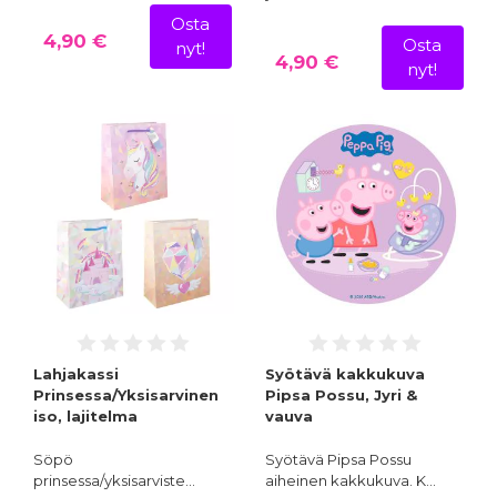
Osta
4,90 €
Osta
nyt!
4,90 €
nyt!
Lahjakassi
Syötävä kakkukuva
Prinsessa/Yksisarvinen
Pipsa Possu, Jyri &
iso, lajitelma
vauva
Söpö
Syötävä Pipsa Possu
prinsessa/yksisarviste…
aiheinen kakkukuva. K…