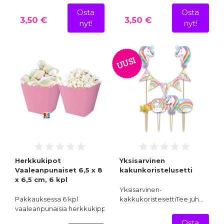
Osta
Osta
3,50 €
3,50 €
nyt!
nyt!
UUSI
Herkkukipot
Yksisarvinen
Vaaleanpunaiset 6,5 x 8
kakunkoristelusetti
x 6,5 cm, 6 kpl
Yksisarvinen-
Pakkauksessa 6 kpl
kakkukoristesettiTee juh…
vaaleanpunaisia herkkukippoja…
Osta