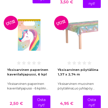
3,50 €
nyt!
UUSI
UUSI
Yksisarvinen paperinen
Yksisarvinen pöytäliina
kaverilahjapussi, 6 kpl
1,37 x 2,74 m
Yksisarvinen-paperinen
Yksisarvinen-muovinen
kaverilahjapussi - 6 kplAn…
pöytäliinaLuo juhlapöy…
Osta
Osta
2,50 €
4,95 €
nyt!
nyt!