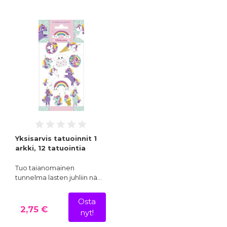
Yksisarvis tatuoinnit 1
arkki, 12 tatuointia
Tuo taianomainen
tunnelma lasten juhliin nä…
Osta
2,75 €
nyt!