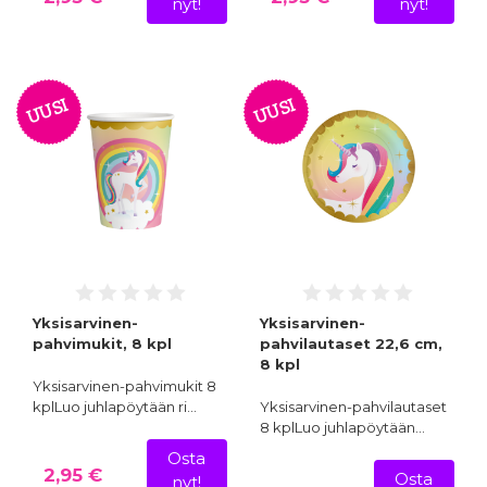
nyt!
nyt!
UUSI
UUSI
Yksisarvinen-
Yksisarvinen-
pahvimukit, 8 kpl
pahvilautaset 22,6 cm,
8 kpl
Yksisarvinen-pahvimukit 8
kplLuo juhlapöytään ri…
Yksisarvinen-pahvilautaset
8 kplLuo juhlapöytään…
Osta
2,95 €
Osta
nyt!