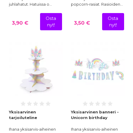
juhlahatut. Hatuissa o…
popcorn-rasiat. Rasioiden…
Osta
Osta
3,90 €
3,50 €
nyt!
nyt!
Yksisarvinen
Yksisarvinen banneri -
tarjoiluteline
Unicorn birthday
Ihana yksisarvis-aiheinen
Ihana yksisarvis-aiheinen