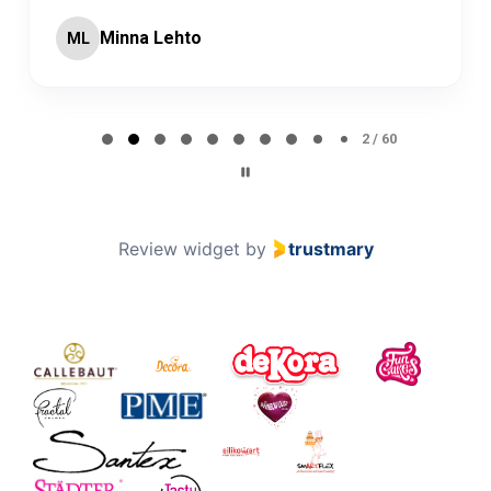
Minna Lehto
ML
Page 2 of 60
2 / 60
Review widget
by
trustmary