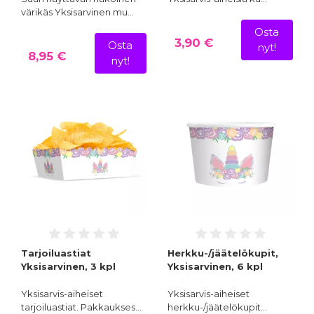
värikäs Yksisarvinen mu…
Osta
3,90 €
Osta
nyt!
8,95 €
nyt!
Tarjoiluastiat
Herkku-/jäätelökupit,
Yksisarvinen, 3 kpl
Yksisarvinen, 6 kpl
Yksisarvis-aiheiset
Yksisarvis-aiheiset
tarjoiluastiat. Pakkaukses…
herkku-/jäätelökupit…