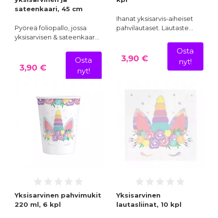
sateenkaari, 45 cm
Ihanat yksisarvis-aiheiset
Pyöreä foliopallo, jossa
pahvilautaset. Lautaste…
yksisarvisen & sateenkaar…
Osta
3,90 €
Osta
nyt!
3,90 €
nyt!
Yksisarvinen pahvimukit
Yksisarvinen
220 ml, 6 kpl
lautasliinat, 10 kpl