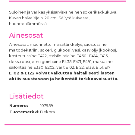
Suloinen ja värikäs yksisarvis-aiheinen sokerikakkukuva.
Kuvan halkaisija n. 20 cm. Säilytä kuivassa,
huoneenlämmössä.
Ainesosat
Ainesosat: muunnettu maissitärkkelys, saostusaine:
maltodekstriini, sokeri, glukoosi, vesi, kasviöljy (kookos),
kosteutusaine E422, stabilointiaine E460i, E414, E415,
dekstroosi, emulgointiaine E435, E471, E491, makuaine,
säilöntäaine E330, E202, värit E102, E122, E133, E151, E171.
E102 & E122 voivat vaikuttaa haitallisesti lasten
aktiivisuustasoon ja heikentää tarkkaavaisuutta.
Lisätiedot
Numero:
107959
Tuotemerkki:
Dekora