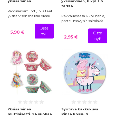
yksisarvinen
yksisarvinen, 6 kpl + 6
tarraa
Pikkuleipämuotti, jolla teet
yksisarvisen mallisia pikku…
Pakkauksessa 6 kpl ihania,
pastellinsävyisiä salmiakk…
Osta
5,90 €
Osta
nyt!
2,95 €
nyt!
Yksisarvinen
Syötävä kakkukuva
muffinisetti, 24 vuokaa
Pipsa Possu &