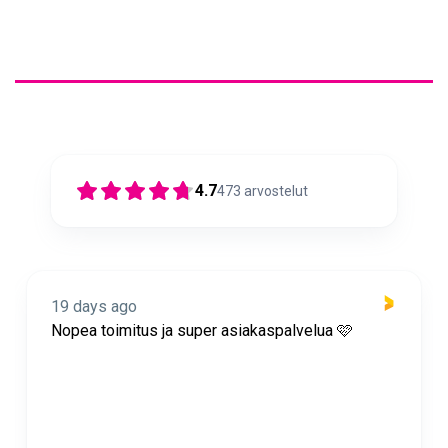
4.7
473
arvostelut
19 days ago
Nopea toimitus ja super asiakaspalvelua 🩷