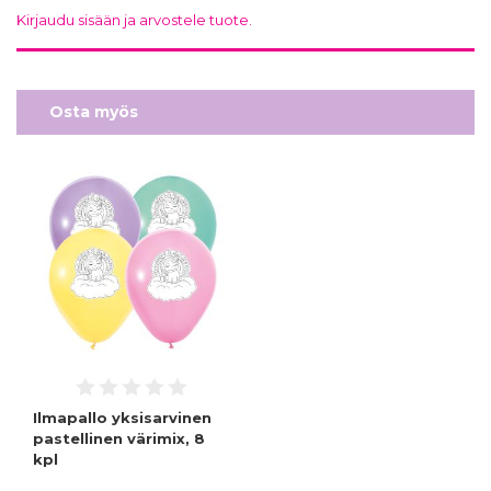
Kirjaudu sisään ja arvostele tuote.
Osta myös
Ilmapallo yksisarvinen
pastellinen värimix, 8
kpl