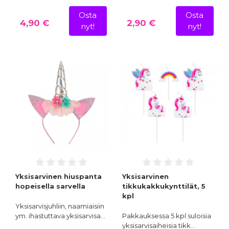
Osta
Osta
4,90 €
2,90 €
nyt!
nyt!
Yksisarvinen hiuspanta
Yksisarvinen
hopeisella sarvella
tikkukakkukynttilät, 5
kpl
Yksisarvisjuhliin, naamiaisiin
ym. ihastuttava yksisarvisa…
Pakkauksessa 5 kpl suloisia
yksisarvisaiheisia tikk…