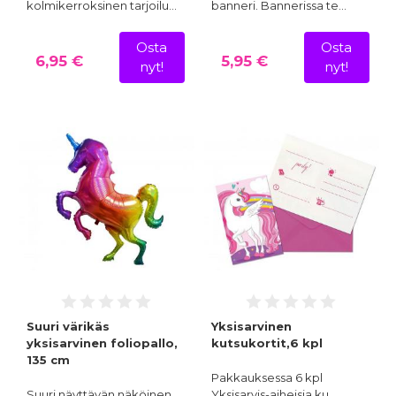
kolmikerroksinen tarjoilu…
banneri. Bannerissa te…
Osta
Osta
6,95 €
5,95 €
nyt!
nyt!
Suuri värikäs
Yksisarvinen
yksisarvinen foliopallo,
kutsukortit,6 kpl
135 cm
Pakkauksessa 6 kpl
Suuri näyttävän näköinen
Yksisarvis-aiheisia ku…