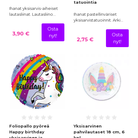
tatuointia
Ihanat yksisarvis-aiheiset
lautasliinat. Lautasliino…
Ihanat pastellinväriset
yksisarvistatuoinnit. Arki…
Osta
3,90 €
Osta
nyt!
2,75 €
nyt!
Foliopallo pyöreä
Yksisarvinen
Happy birthday
pahvilautaset 18 cm, 6
yksisarvinen ja
kpl