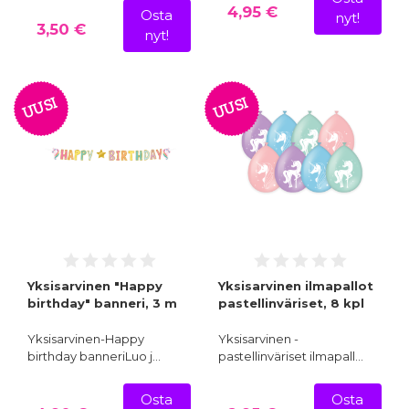
4,95 €
Osta
nyt!
3,50 €
nyt!
UUSI
UUSI
Yksisarvinen "Happy
Yksisarvinen ilmapallot
birthday" banneri, 3 m
pastellinväriset, 8 kpl
Yksisarvinen-Happy
Yksisarvinen -
birthday banneriLuo j…
pastellinväriset ilmapall…
Osta
Osta