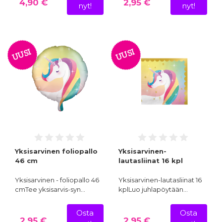
4,90 €
2,95 €
nyt!
nyt!
UUSI
UUSI
Yksisarvinen foliopallo
Yksisarvinen-
46 cm
lautasliinat 16 kpl
Yksisarvinen - foliopallo 46
Yksisarvinen-lautasliinat 16
cmTee yksisarvis-syn…
kplLuo juhlapöytään…
Osta
Osta
2,95 €
2,95 €