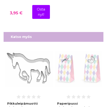
Osta
3,95 €
nyt!
Katso myös
Pikkuleipämuotti
Paperipussi