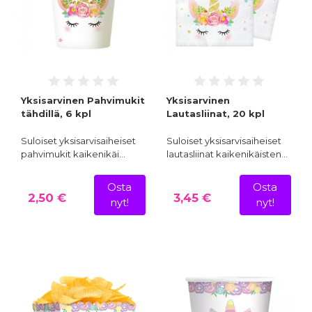
Yksisarvinen Pahvimukit
Yksisarvinen
tähdillä, 6 kpl
Lautasliinat, 20 kpl
Suloiset yksisarvisaiheiset
Suloiset yksisarvisaiheiset
pahvimukit kaikenikäi…
lautasliinat kaikenikäisten…
Osta
Osta
2,50 €
3,45 €
nyt!
nyt!