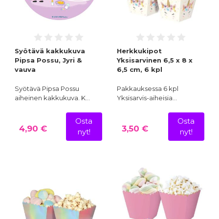
Syötävä kakkukuva
Herkkukipot
Pipsa Possu, Jyri &
Yksisarvinen 6,5 x 8 x
vauva
6,5 cm, 6 kpl
Syötävä Pipsa Possu
Pakkauksessa 6 kpl
aiheinen kakkukuva. K…
Yksisarvis-aiheisia…
Osta
Osta
4,90 €
3,50 €
nyt!
nyt!