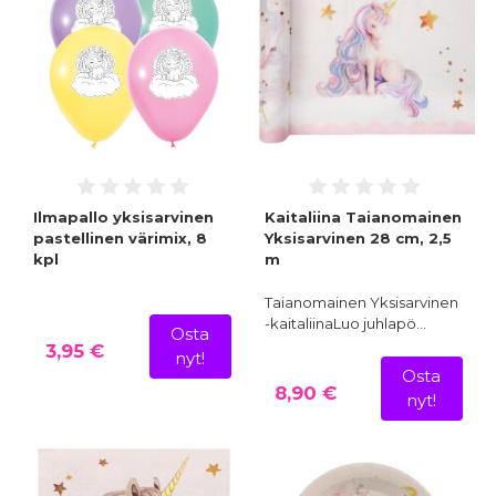
Ilmapallo yksisarvinen
Kaitaliina Taianomainen
pastellinen värimix, 8
Yksisarvinen 28 cm, 2,5
kpl
m
Taianomainen Yksisarvinen
-kaitaliinaLuo juhlapö…
Osta
3,95 €
nyt!
Osta
8,90 €
nyt!