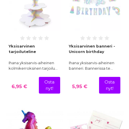
Yksisarvinen
Yksisarvinen banneri -
tarjoiluteline
Unicorn birthday
Ihana yksisarvis-aiheinen
Ihana yksisarvis-aiheinen
kolmikerroksinen tarjoilu…
banneri. Bannerissa te…
Osta
Osta
6,95 €
5,95 €
nyt!
nyt!