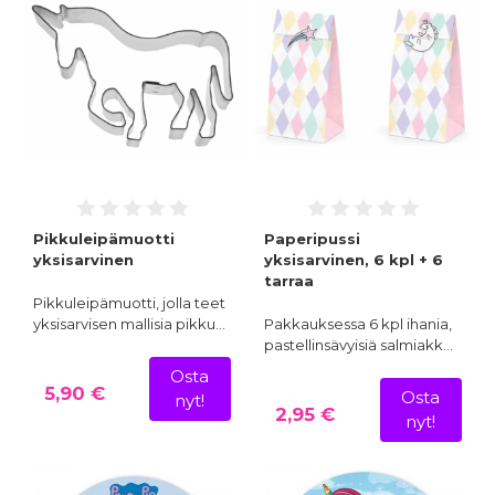
Pikkuleipämuotti
Paperipussi
yksisarvinen
yksisarvinen, 6 kpl + 6
tarraa
Pikkuleipämuotti, jolla teet
yksisarvisen mallisia pikku…
Pakkauksessa 6 kpl ihania,
pastellinsävyisiä salmiakk…
Osta
5,90 €
Osta
nyt!
2,95 €
nyt!