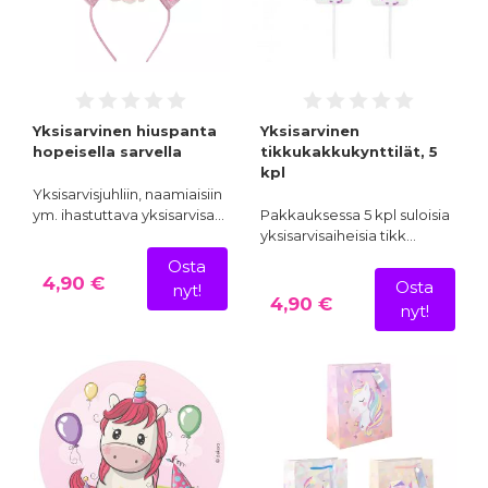
Yksisarvinen hiuspanta
Yksisarvinen
hopeisella sarvella
tikkukakkukynttilät, 5
kpl
Yksisarvisjuhliin, naamiaisiin
ym. ihastuttava yksisarvisa…
Pakkauksessa 5 kpl suloisia
yksisarvisaiheisia tikk…
Osta
4,90 €
Osta
nyt!
4,90 €
nyt!