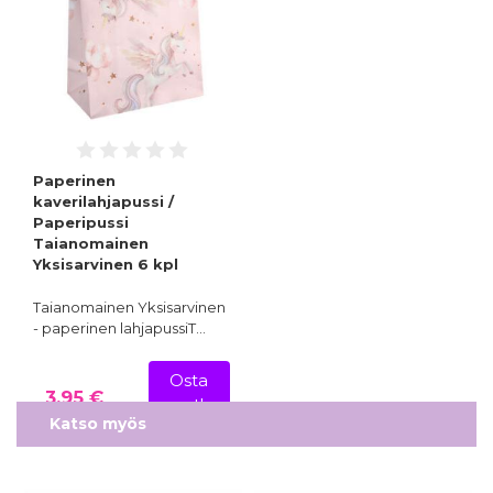
Paperinen
kaverilahjapussi /
Paperipussi
Taianomainen
Yksisarvinen 6 kpl
Taianomainen Yksisarvinen
- paperinen lahjapussiT…
Osta
3,95 €
nyt!
Katso myös