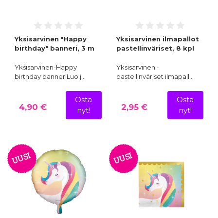
Yksisarvinen "Happy
Yksisarvinen ilmapallot
birthday" banneri, 3 m
pastellinväriset, 8 kpl
Yksisarvinen-Happy
Yksisarvinen -
birthday banneriLuo j…
pastellinväriset ilmapall…
Osta
Osta
4,90 €
2,95 €
nyt!
nyt!
UUSI
UUSI