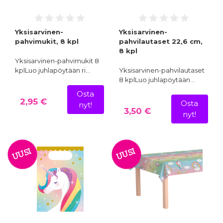
Yksisarvinen-
Yksisarvinen-
pahvimukit, 8 kpl
pahvilautaset 22,6 cm,
8 kpl
Yksisarvinen-pahvimukit 8
kplLuo juhlapöytään ri…
Yksisarvinen-pahvilautaset
8 kplLuo juhlapöytään…
Osta
2,95 €
Osta
nyt!
3,50 €
nyt!
UUSI
UUSI