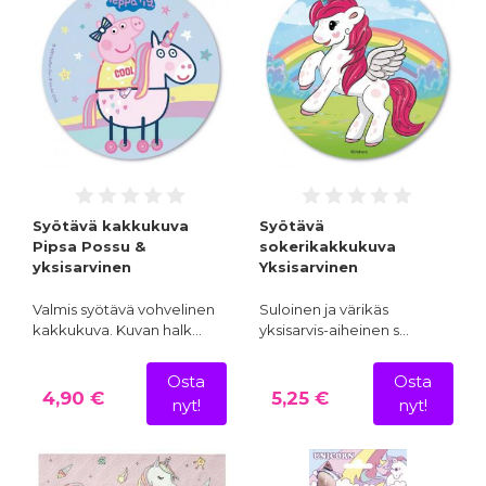
Syötävä kakkukuva
Syötävä
Pipsa Possu &
sokerikakkukuva
yksisarvinen
Yksisarvinen
Valmis syötävä vohvelinen
Suloinen ja värikäs
kakkukuva. Kuvan halk…
yksisarvis-aiheinen s…
Osta
Osta
4,90 €
5,25 €
nyt!
nyt!