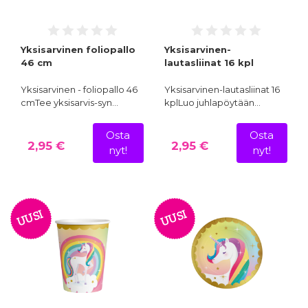
Yksisarvinen foliopallo
Yksisarvinen-
46 cm
lautasliinat 16 kpl
Yksisarvinen - foliopallo 46
Yksisarvinen-lautasliinat 16
cmTee yksisarvis-syn…
kplLuo juhlapöytään…
Osta
Osta
2,95 €
2,95 €
nyt!
nyt!
UUSI
UUSI