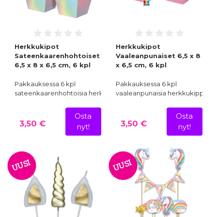
Herkkukipot
Herkkukipot
Sateenkaarenhohtoiset
Vaaleanpunaiset 6,5 x 8
6,5 x 8 x 6,5 cm, 6 kpl
x 6,5 cm, 6 kpl
Pakkauksessa 6 kpl
Pakkauksessa 6 kpl
sateenkaarenhohtoisia herkkuk…
vaaleanpunaisia herkkukippoja
Osta
Osta
3,50 €
3,50 €
nyt!
nyt!
UUSI
UUSI