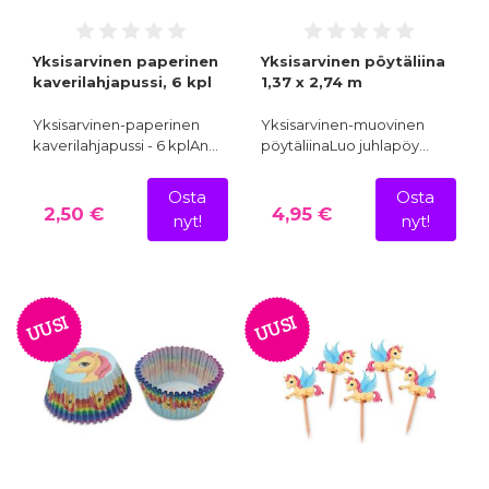
Yksisarvinen paperinen
Yksisarvinen pöytäliina
kaverilahjapussi, 6 kpl
1,37 x 2,74 m
Yksisarvinen-paperinen
Yksisarvinen-muovinen
kaverilahjapussi - 6 kplAn…
pöytäliinaLuo juhlapöy…
Osta
Osta
2,50 €
4,95 €
nyt!
nyt!
UUSI
UUSI