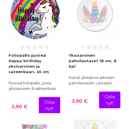
Foliopallo pyöreä
Yksisarvinen
Happy birthday
pahvilautaset 18 cm, 6
yksisarvinen ja
kpl
sateenkaari, 45 cm
Ihanat yksisarvis-aiheiset
Pyöreä foliopallo, jossa
pahvilautaset. Lautaste…
yksisarvisen & sateenkaar…
Osta
3,90 €
Osta
nyt!
3,90 €
nyt!