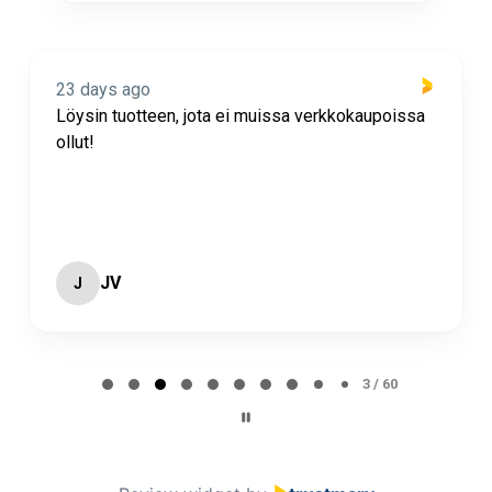
23 days ago
Löysin tuotteen, jota ei muissa verkkokaupoissa
ollut!
JV
J
Page 3 of 60
3 / 60