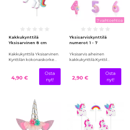
7 vaihtoehtoa
Kakkukynttilä
Yksisarviskynttilä
Yksisarvinen 8 cm
numerot 1 - 7
Kakkukynttilä Yksisarvinen.
Yksisarvis aiheinen
Kynttilän kokonaiskorke…
kakkukynttilä.Kynttil…
Osta
Osta
4,90 €
2,90 €
nyt!
nyt!