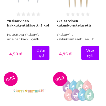
YKsisarvinen
Yksisarvinen
kakkukynttiläsetti 3 kpl
kakunkoristelusetti
Ihastuttava Yksisarvis-
Yksisarvinen-
aiheinen kakkukyntti…
kakkukoristesettiTee juh…
Osta
Osta
4,50 €
4,95 €
nyt!
nyt!
UUSI
UUSI