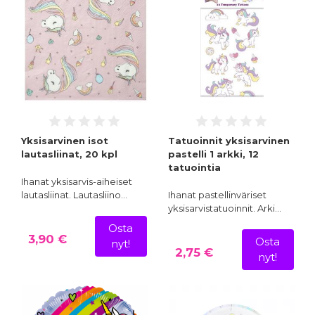
Yksisarvinen isot
Tatuoinnit yksisarvinen
lautasliinat, 20 kpl
pastelli 1 arkki, 12
tatuointia
Ihanat yksisarvis-aiheiset
lautasliinat. Lautasliino…
Ihanat pastellinväriset
yksisarvistatuoinnit. Arki…
Osta
3,90 €
Osta
nyt!
2,75 €
nyt!