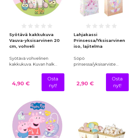
Syötävä kakkukuva
Lahjakassi
Vauva-yksisarvinen 20
Prinsessa/Yksisarvinen
cm, vohveli
iso, lajitelma
Syötävä vohvelinen
Söpö
kakkukuva. Kuvan halk…
prinsessa/yksisarviste…
Osta
Osta
4,90 €
2,90 €
nyt!
nyt!