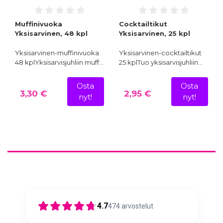
Muffinivuoka
Cocktailtikut
Yksisarvinen, 48 kpl
Yksisarvinen, 25 kpl
Yksisarvinen-muffinivuoka
Yksisarvinen-cocktailtikut
48 kplYksisarvisjuhliin muff…
25 kplTuo yksisarvisjuhliin…
Osta
Osta
3,30 €
2,95 €
nyt!
nyt!
4.7
474
arvostelut