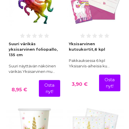
Suuri värikäs
Yksisarvinen
yksisarvinen foliopallo,
kutsukortit,6 kpl
135 cm
Pakkauksessa 6 kpl
Suuri näyttävän näköinen
Yksisarvis-aiheisia ku…
värikäs Yksisarvinen mu…
Osta
3,90 €
Osta
nyt!
8,95 €
nyt!