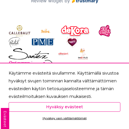
Review widget
by
trustmary
Käytämme evästeitä sivullamme. Käyttämällä sivustoa
hyväksyt sivujen toiminnan kannalta välttämättömien
evästeiden käytön tietosuojaselosteemme ja tämän
evästeilmoituksen kuvauksen mukaisesti.
Hyväksyessäsi analytiikka- ja markkinointievästeet
Hyväksy evästeet
Yhteystiedot
autat meitä mittaamaan ja analysoimaan
Evästeet
Meistä
Hyväksy vain välttämättömät
verkkosivumme toimintaa ja käyttöä (Analytiikka ja
Yhteistyökumppanit
Ota yhteyttä
tilastot) sekä tarjoamaan sinulle sinua itseäsi