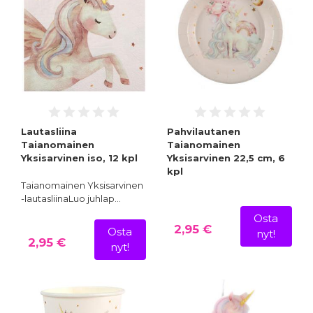
Lautasliina
Pahvilautanen
Taianomainen
Taianomainen
Yksisarvinen iso, 12 kpl
Yksisarvinen 22,5 cm, 6
kpl
Taianomainen Yksisarvinen
-lautasliinaLuo juhlap…
Osta
2,95 €
Osta
nyt!
2,95 €
nyt!