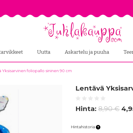
tarvikkeet
Uutta
Askartelu ja puuha
Tee
 Yksisarvinen foliopallo sininen 90 cm
Lentävä Yksisarv
Hinta:
8,90 €
4,9
Hintahistoria