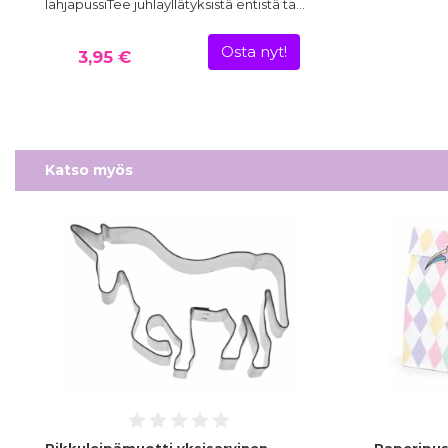
lahjapussiTee juhlayllätyksistä entistä ta…
Osta nyt!
3,95 €
Katso myös