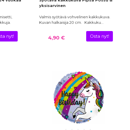
 24 vuokaa
Syötävä kakkukuva Pipsa Possu &
yksisarvinen
isetti,
Valmis syötävä vohvelinen kakkukuva.
ikkuja.
Kuvan halkaisija 20 cm. Kakkuku…
ta nyt!
Osta nyt!
4,90 €