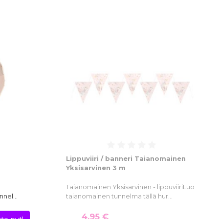
Lippuviiri / banneri Taianomainen
Yksisarvinen 3 m
Taianomainen Yksisarvinen - lippuviiriLuo
unnel…
taianomainen tunnelma tällä hur…
4,95 €