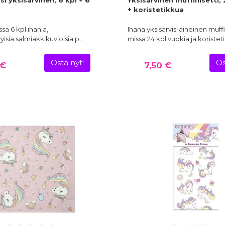
i yksisarvinen, 6 kpl + 6
Yksisarvinen muffinisetti,
+ koristetikkua
a 6 kpl ihania,
Ihana yksisarvis-aiheinen muffin
yisiä salmiakkikuvioisia p…
missä 24 kpl vuokia ja koristet
Osta nyt!
Os
 €
7,50 €