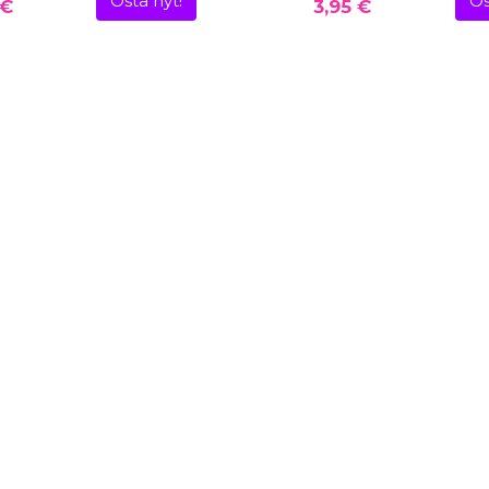
Osta nyt!
Os
 €
3,95 €