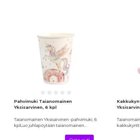
Pahvimuki Taianomainen
Kakkukynt
Yksisarvinen, 6 kpl
Yksisarvi
Taianomainen Yksisarvinen -pahvimuki, 6
Taianomain
kplLuo juhlapöytään taianomainen…
kakkukyntt