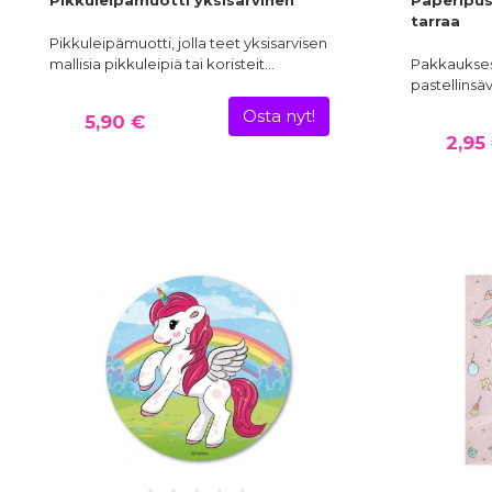
Pikkuleipämuotti yksisarvinen
Paperipuss
tarraa
Pikkuleipämuotti, jolla teet yksisarvisen
mallisia pikkuleipiä tai koristeit…
Pakkauksess
pastellinsäv
Osta nyt!
5,90 €
2,95