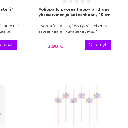
telli 1
Foliopallo pyöreä Happy birthday
yksisarvinen ja sateenkaari, 45 cm
istatuoinnit.
Pyöreä foliopallo, jossa yksisarvisen &
kkaa ter…
sateenkaaren kuva sekä teksti 'H…
ta nyt!
Osta nyt!
3,90 €