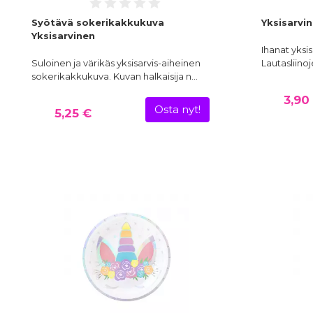
Syötävä sokerikakkukuva
Yksisarvin
Yksisarvinen
Ihanat yksis
Suloinen ja värikäs yksisarvis-aiheinen
Lautasliin
sokerikakkukuva. Kuvan halkaisija n…
3,90
Osta nyt!
5,25 €