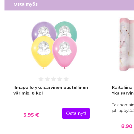
Osta myös
Ilmapallo yksisarvinen pastellinen
Kaitaliin
värimix, 8 kpl
Yksisarvi
Taianomaine
juhlapöytä
Osta nyt!
3,95 €
8,90