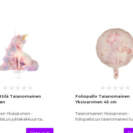
tilä Taianomainen
Foliopallo Taianomainen
nen
Yksisarvinen 45 cm
en Yksisarvinen -
Taianomainen Yksisarvinen -
iläLuo juhlakakkuun ta…
foliopalloLuo taianomainen t