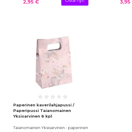
Osta nyt!
2,95 €
3,95
Paperinen kaverilahjapussi /
Paperipussi Taianomainen
Yksisarvinen 6 kpl
Taianomainen Yksisarvinen - paperinen