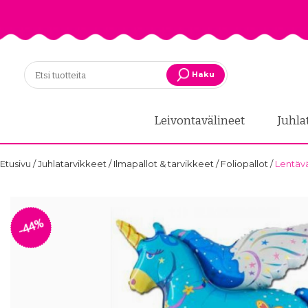
Haku
Leivontavälineet
Juhla
Etusivu
/
Juhlatarvikkeet
/
Ilmapallot & tarvikkeet
/
Foliopallot
/
Lentävä
-44%