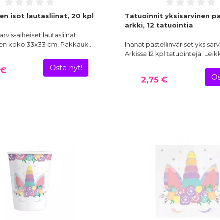
en isot lautasliinat, 20 kpl
Tatuoinnit yksisarvinen pas
arkki, 12 tatuointia
arvis-aiheiset lautasliinat.
ojen koko 33x33 cm. Pakkauk…
Ihanat pastellinväriset yksisarv
Arkissa 12 kpl tatuointeja. Lei
Osta nyt!
 €
Os
2,75 €