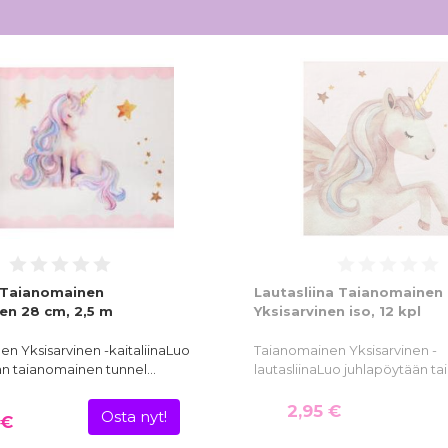
a Taianomainen
Lautasliina Taianomainen
nen 28 cm, 2,5 m
Yksisarvinen iso, 12 kpl
n Yksisarvinen -kaitaliinaLuo
Taianomainen Yksisarvinen -
än taianomainen tunnel…
lautasliinaLuo juhlapöytään t
2,95 €
Osta nyt!
 €