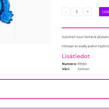
Lis
-
+
Suloinen suuri lentävä yksisa
Hintaan ei sisälly pallon täy
Lisätiedot
Numero:
111960
Väri:
Sininen