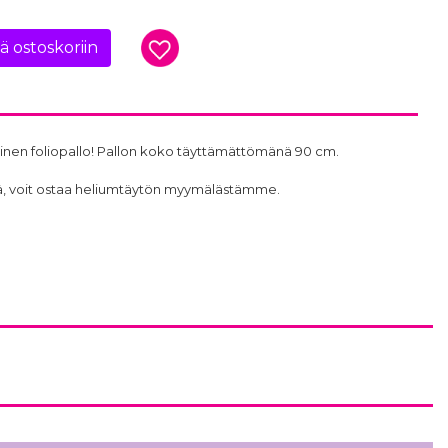
ää ostoskoriin
rvinen foliopallo! Pallon koko täyttämättömänä 90 cm.
ttöä, voit ostaa heliumtäytön myymälästämme.