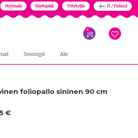
Myymälä
Käyttäjätili
Yrityksille
FI / Finland
0
mat
Sesongit
Ale
inen foliopallo sininen 90 cm
5 €